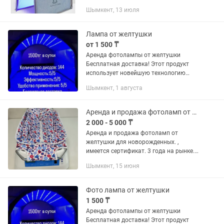
Шымкент, 13 июля
Лампа от желтушки
от 1 500 ₸
Аренда фотолампы от желтушки
Бесплатная доставка! Этот продукт
использует новейшую технологию
светодиодных источников света, не
Шымкент, 1 августа
содержит излучения, яда,
ультрафиолета, высокую светоотдачу,
точную...
Аренда и продажа фотоламп от желтушки для новорожденных. Люлька лампа Аксио
2 000 - 5 000 ₸
Аренда и продажа фотоламп от
желтушки для новорожденных. ,
имеется сертификат. 3 года на рынке.
Доставим, обьясним и покажем как
Шымкент, 15 июня
правильно использовать и добьемся
результата вместе. Консультация...
Фото лампа от желтушки
1 500 ₸
Аренда фотолампы от желтушки
Бесплатная доставка! Этот продукт