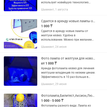
использует новейшую технологию
светодиодных источников света, не
Шымкент, 1 августа
содержит излучения, яда,
ультрафиолета, высокую светоотдачу,
точную...
Сдается в аренду новые лампы от желтухи кювез. Удобна в использовании.
1 000 ₸
Сдается в аренду новые лампы от
желтухи кювез. Удобна в
использовании. Можно при желании
установить на коляску. Свет
Шымкент, 24 июня
регулируется. Есть специальная
повязка для защиты глаз. Легко и
удобно в...
Фото лампа от желтухи для новорожденных.
от 1 000 ₸
Аренда фотолампа кювез для лечения
желтушки младенцев по низким ценам.
Эффективность в 10 раз больше в
отличие от ординарных и двойных
Шымкент, 29 июня
ламп на штативе так как в кювезе
расположены 144светодиода....
Фотолампа,Билитест,Аксион,Люлька,Билитест через кожу, от желтухи лампа
1 000 - 5 000 ₸
Фотолампы разного вида: Лампа из