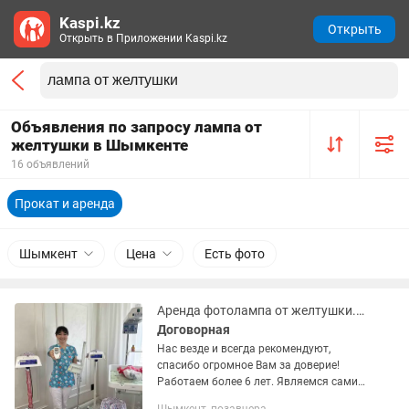
Kaspi.kz
Открыть
Открыть в Приложении Kaspi.kz
Объявления по запросу лампа от
желтушки в Шымкенте
16 объявлений
Прокат и аренда
Шымкент
Цена
Есть фото
Аренда фотолампа от желтушки. Прокат фото лампы. Билирубин. Тест. Билитест.
Договорная
Нас везде и всегда рекомендуют,
спасибо огромное Вам за доверие!
Работаем более 6 лет. Являемся сами
врачами с высшим медицинским