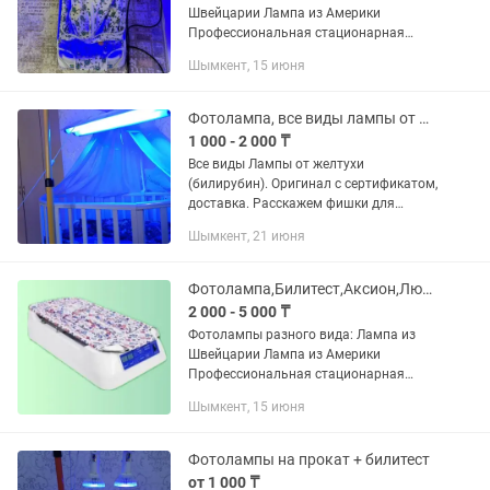
Швейцарии Лампа из Америки
Профессиональная стационарная
лампа Аксион420 Лампа-люлька
Шымкент, 15 июня
кроватка Аренда от 3тыс Билитест-
измеряем с выездом к вам на дом. На
продажу...
Фотолампа, все виды лампы от желтухи (билирубин).
1 000 - 2 000 ₸
Все виды Лампы от желтухи
(билирубин). Оригинал с сертификатом,
доставка. Расскажем фишки для
быстрого результата.
Шымкент, 21 июня
Фотолампа,Билитест,Аксион,Люлька,Билитест через кожу, от желтухи лампа
2 000 - 5 000 ₸
Фотолампы разного вида: Лампа из
Швейцарии Лампа из Америки
Профессиональная стационарная
лампа Аксион420 Лампа-люлька
Шымкент, 15 июня
кроватка Аренда от 3тыс Билитест-
измеряем с выездом к вам на дом. На
продажу...
Фотолампы на прокат + билитест
от 1 000 ₸