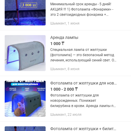
Минимальный срок аренды - 5 дней!
АКЦИЯ !!! 1) Фотолампа «Фонарики» -
это 2 светоидиодных фонарика +
штатив (стойка) + Билитест
Шымкент, 1 июня
(бескровный замер уровня
билирубина) + доставка и всё это - 3
000...
Аренда лампы
1 000 ₸
Специальная лампа от желтушки
(фотолампа) — это безопасный метод
лечения, использующий синий свет. Он
превращает токсичный билирубин в
Шымкент, 8 июня
коже в легко выводимые вещества.
Есть специальная маска для глаз
Фотолампа от желтушки для новорожденных
1 000 - 2 000 ₸
Фотолампа от желтушки для
новорожденных. Понижает
билирубина в крови. Аренда лампы по
выгодной цене
Шымкент, 22 июля
Фотолампа от желтушки + билитест