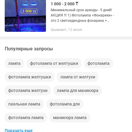
1 000 - 2 000 ₸
Минимальный срок аренды - 5 дней!
АКЦИЯ !!! 1) Фотолампа «Фонарики» -
это 2 светоидиодных фонарика +
штатив (стойка) + Билитест
Шымкент, 12 июня
(бескровный замер уровня
билирубина) + доставка и всё это - 3
000...
Популярные запросы
лампа
фотолампа от желтушки
фотолампа
фотолампа желтушки
лампа от желтухи
фотолампа желтухи
лампа для маникюра
паяльная лампа
фотолампа для
фотолампа лампа
маникюра лампа
Показать еще
лампа ночник
фотолампа кювез