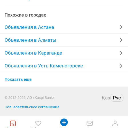
лампа желтушки
лампа для
Похожие в городах
Объявления в Астане
Объявления в Алматы
Объявления в Караганде
Объявления в Усть-Каменогорске
Объявления в Актобе
Показать еще
Объявления в Таразе
Қаз
Рус
© 2012-2026, АО «Kaspi Bank»
Объявления в Кызылорде
Пользовательское соглашение
Объявления в Атырау