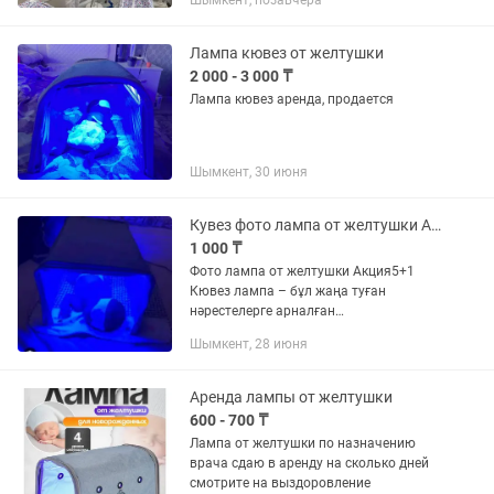
Шымкент, позавчера
образованием! Аренда Кювез люлька
стационарная лампа на стойке...
Лампа кювез от желтушки
2 000 - 3 000 ₸
Лампа кювез аренда, продается
Шымкент, 30 июня
Кувез фото лампа от желтушки Аренда
1 000 ₸
Фото лампа от желтушки Акция5+1
Кювез лампа – бұл жаңа туған
нәрестелерге арналған
фототерапиялық жарық лампасы.
Шымкент, 28 июня
Көбіне сарғаю (неонатальный
желтушка) кезінде пайдаланылады. ❗️Не
үшін...
Аренда лампы от желтушки
600 - 700 ₸
Лампа от желтушки по назначению
врача сдаю в аренду на сколько дней
смотрите на выздоровление