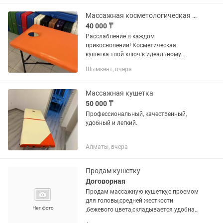
Высота75. Цвета черный, белый,
бежевый. Более100 довольных...
Массажная косметологическая раскладная кушетка
40 000 ₸
Расслабление в каждом
прикосновении! Косметическая
кушетка твой ключ к идеальному
массажу и уходу. Узкая, удобная,
Шымкент, вчера
стильная создаёт атмосферу в салоне.
Для мастеров, которые ценят качество
и...
Массажная кушетка
50 000 ₸
Профессиональный, качественный,
удобный и легкий.
Алматы, вчера
Продам кушетку
Договорная
Продам массажную кушетку,с проемом
для головы,средней жесткости
,бежевого цвета,складывается удобная
очень