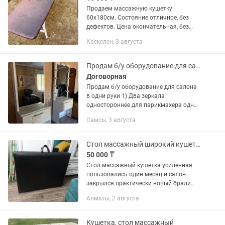
Продаем массажную кушетку
60x180см. Состояние отличное, без
дефектов. Цена окончательная, без
торга. Находится в Каскелене.
Каскелен, 3 августа
Продам б/у оборудование для салона в одни руки
Договорная
Продам б/у оборудование для салона
в одни руки 1) Два зеркала
одностороннее для парикмахера одна
с подсветкой Размер 7219040 см вес
Самсы, 3 августа
59 кг 380002=76 000 тг 2) Кушетка
массажная 1886770 см 34 кг...
Стол массажный широкий кушетка
50 000 ₸
Стол массажный кушетка усиленная
пользовались один месяц и салон
закрылся практически новый брали
специально усиленый и широкий,
Алматы, 2 августа
размер 180х72 Цена окончательная.
Кушетка, стол массажный