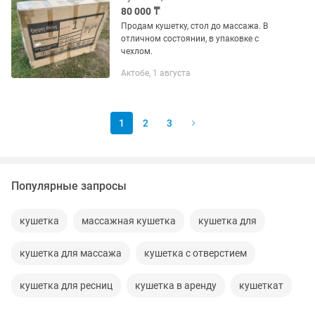
80 000 ₸
Продам кушетку, стол до массажа. В
отличном состоянии, в упаковке с
чехлом.
Актобе, 1 августа
1
2
3
Популярные запросы
кушетка
массажная кушетка
кушетка для
кушетка для массажа
кушетка с отверстием
кушетка для ресниц
кушетка в аренду
кушеткат