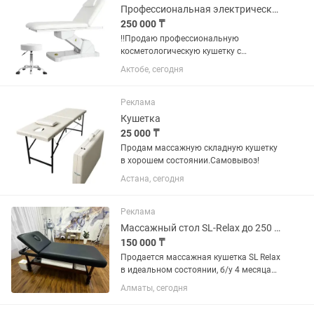
Профессиональная электрическая кушетка ( до 300 кг)
250 000 ₸
!!️Продаю профессиональную
косметологическую кушетку с
электроприводом. ✅Отличное решение
Актобе, сегодня
для салонов красоты , стоматологии,
косметологии , массажных центров по
очень выгодной цене! ➕Почему это...
Реклама
Кушетка
25 000 ₸
Продам массажную складную кушетку
в хорошем состоянии.Самовывоз!
Астана, сегодня
Реклама
Массажный стол SL-Relax до 250 кг 96х192 см
150 000 ₸
Продается массажная кушетка SL Relax
в идеальном состоянии, б/у 4 месяца
при небольшом потоке клиентов.
Алматы, сегодня
Высота регулируется, верхняя часть
мобильная, изголовье поднимается,