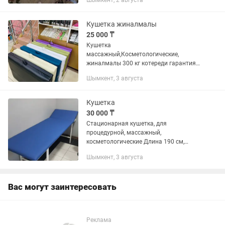
Шымкент, 2 августа
Кушетка жиналмалы
25 000 ₸
Кушетка
массажный,Косметологические,
жиналмалы 300 кг котереди гарантия 1
жыл
Шымкент, 3 августа
Кушетка
30 000 ₸
Стационарная кушетка, для
процедурной, массажный,
косметологические Длина 190 см,
ширина 63 см, высота 70 см, наклон
Шымкент, 3 августа
изголовья регулируется, материал
кожзам.
Вас могут заинтересовать
Реклама