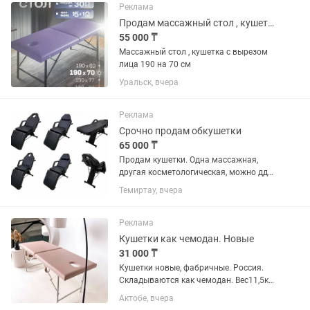
может подойти как для...
Реклама
Продам массажный стол , кушетка с вырезом для лица 190 на 70см
55 000 ₸
Массажный стол , кушетка с вырезом
лица 190 на 70 см
Уральск, вчера
Реклама
Срочно продам обкушетки
65 000 ₸
Продам кушетки. Одна массажная,
другая косметологическая, можно ддя
мастера лешмейкера или для мастера
Темиртау, вчера
перманентного макияжа. Размеры
кушеток 80см ширина, длинна 190 см,
вес от 200 до 250 кг. В...
Реклама
Кушетки как чемодан. Новые
31 000 ₸
Кушетки новые, фабричные. Россия.
Складываются как чемодан. Вес11,5кг.
Массажные с вырезом для лица и без
Актобе, вчера
выреза. Ширина 60см, Длина180см.