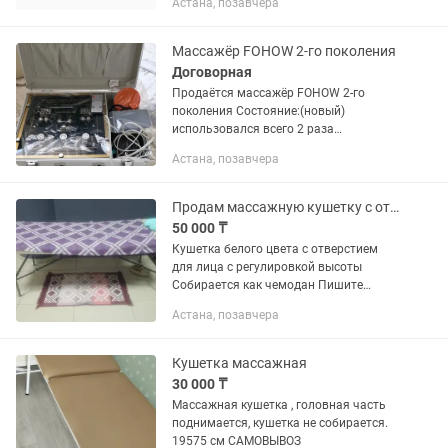
Астана, позавчера
Массажёр FOHOW 2-го поколения
Договорная
Продаётся массажёр FOHOW 2-го
поколения Состояние:(новый)
использовался всего 2 раза
исключительно для демонстрации.
Астана, позавчера
Полностью исправен, без повреждений
и следов активной эксплуатации. В...
Продам массажную кушетку с отверстием для лица
50 000 ₸
Кушетка белого цвета с отверстием
для лица с регулировкой высоты
Собирается как чемодан Пишите
звоните
Астана, позавчера
Кушетка массажная
30 000 ₸
Массажная кушетка , головная часть
поднимается, кушетка не собирается.
19575 см САМОВЫВОЗ