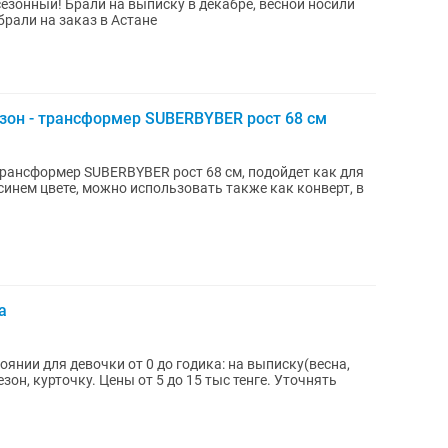
езонный! Брали на выписку в декабре, весной носили
брали на заказ в Астане
зон - трансформер SUBERBYBER рост 68 см
рансформер SUBERBYBER рост 68 см, подойдет как для
-синем цвете, можно использовать также как конверт, в
а
янии для девочки от 0 до годика: на выписку(весна,
он, курточку. Цены от 5 до 15 тыс тенге. Уточнять