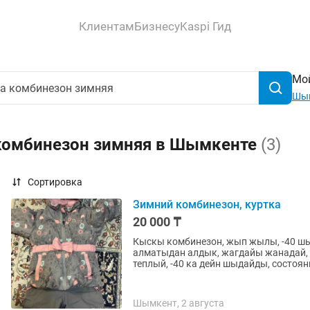
Клиентам
Бизнесу
Kaspi Гид
Мой
Шы
 комбинезон зимняя в Шымкенте
(3)
Сортировка
Зимний комбинезон, куртка
20 000 ₸
Кыскы комбинезон, жып жылы, -40 шы
алматыдан алдык, жагдайы жанадай, 
теплый, -40 ка дейн шыдайды, состояни
Шымкент, 2 августа