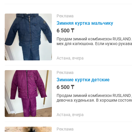
Реклама
Зимняя куртка мальчику
6 500 ₸
Продам зимний комбинезон RUSLAND. Р
мех для капюшона. Если нужно рукав
Астана, вчера
Реклама
Зимние куртки детские
6 500 ₸
Продам зимний комбинезон RUSLAND дл
девочка худенькая. В хорошем состоя
нужно рукава и штанишки можно...
Астана, вчера
Реклама