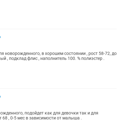
о
 новорожденного, в хорошем состоянии , рост 58-72, до
ый , подклад флис , наполнитель 100. % полиэстер .
о
жденного, подойдет как для девочки так и для
т 68 , 0-5 мес в зависимости от малыша .