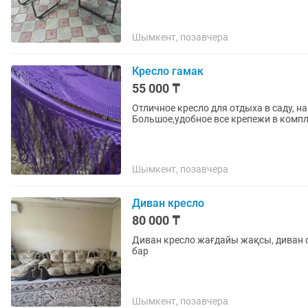
Шымкент, позавчера
Кресло гамак
55 000 ₸
Отличное кресло для отдыха в саду, на веранде, ручная 
Большое,удобное все крепежи в компл
Шымкент, позавчера
Диван кресло
80 000 ₸
Диван кресло жағдайы жақсы, диван 
бар
Шымкент, позавчера