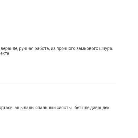
работа, из прочного замкового шнура.
екте
ортасы ашылады спальный сиякты , бетінде дивандек