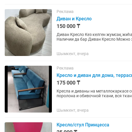
Реклама
Диван и Кресло
150 000 ₸
Диван Кресло Кез келген жумсақ жиһазға тапсырыс берүге болады Кредит Рассрочка бар.
Наличии да бар Диван Кресло Можно заказать Разного размера Любой сложности Кредит
Рассрочка Есть В...
Шымкент, вчера
Реклама
Кресло и диван для дома, терра
175 000 ₸
Кресла и диваны на металлокаркасе 
поролона и обивочной ткани, вся тка
машине. Большой выбор цветов и...
Шымкент, вчера
Кресло/стул Принцесса