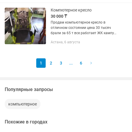
Использовала 1 раз , и поняла...
Компютерное кресло
30 000 ₸
Продам компьютерное кресло в
отличном состоянии цена 30 тысяч
брали за 65 т все работает ЖК кампус
Жубанова 10 смотрите другие мои
Астана, 6 августа
объявления
1
2
3
...
6
Популярные запросы
компьютерное
Похожие в городах