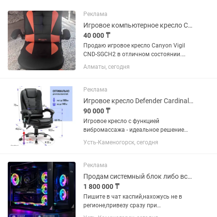
Реклама
Игровое компьютерное кресло Canyon Gaming
40 000 ₸
Продаю игровое кресло Canyon Vigil
CND-SGCH2 в отличном состоянии.
Характеристики: - Кресло покрыто
Алматы, сегодня
высококачественной экокожей. Она
легко моется, устойчива к
повреждениям и приятна на ощупь; -...
Реклама
Игровое кресло Defender Cardinal 64315, черный с Массажем
90 000 ₸
Игровое кресло с функцией
вибромассажа - идеальное решение
для тех, кто хочет получить максимум
Усть-Каменогорск, сегодня
комфорта и релаксации во время игры.
Компьютерное кресло повышенной
комфортности поможет расслабить...
Реклама
Продам системный блок либо все и сразу
1 800 000 ₸
Пишите в чат каспий,нахожусь не в
регионе,привезу сразу при
необходимости! Цена на системный