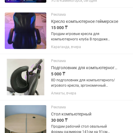
Усть-Каменогорск, сегодня
блок. На остальное писать по
отдельности. Процессор Rizen 7
9800x3d Видеокарта Видеокарта
Реклама
Gigabyte...
Кресло компьютерное геймерское
15 000 ₸
Продам игровые кресла для
компьютерного клуба В продаже
оригинальные игровые кресла MSI,
Караганда, вчера
ThunderX3 и AeroCool. Кресла
использовались в компьютерном
клубе, полностью исправны и готовы к
Реклама
дальнейшей...
Подголовник для компьютерного кресла
5 000 ₸
8D подголовник для компьютерного/
игрового кресла, эргономичный
съемный аксессуар для поддержки шеи
Алматы, вчера
с гибкой регулировкой высоты и угла
наклона, подходит для офисных и
геймерских кресел с креплением...
Реклама
Стол компьютерный
30 000 ₸
Продам рабочий стол овальный
формы размером 141см на 91см