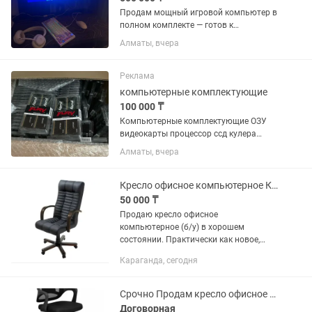
Продам мощный игровой компьютер в
полном комплекте — готов к
использованию! Продаю полностью
Алматы, вчера
оборудованное игровое место.
Идеальный вариант для игр, работы,
учебы и повседневных задач. Всё...
Реклама
компьютерные комплектующие
100 000 ₸
Компьютерные комплектующие ОЗУ
видеокарты процессор ссд кулера
периферии кресло монитор всё есть
Алматы, вчера
Кресло офисное компьютерное Консул
50 000 ₸
Продаю кресло офисное
компьютерное (б/у) в хорошем
состоянии. Практически как новое,
использовалось крайне редко и
Караганда, сегодня
максимально бережно. Фото в
объявлении совсем немножко
отличается от продаваемого,...
Срочно Продам кресло офисное компьютерное б/у
Договорная