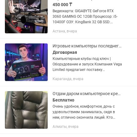
450 000 ₸
Видеокарта: GIGABYTE GeForce RTX
3060 GAMING OC 12GB Процессор: i5-
10400F ОЗУ: KingBank 32 GB SSD:
Kingston NV3 1 ТБ Материнка: Colorful
Астана, вчера
BATTLE-AX B560M-HD DELUXE Мышка:
Logitech PRO X Superlight...
Игровые компьютеры последнего поколения оптом
Договорная
Компьютерные клубы под ключ |
Оборудование и запуск Компания Vega
Limited предлагает поставку
оборудования и помощь в открытии
Караганда, вчера
компьютерных клубов. Комплектация:
— Игровые компьютеры под любой...
Отдам даром компьютерное кресло. Вывоз только в воскресенье.
Бесплатно
Очень удобное, комфортное, дочь с
удовольствием занималась, сидя в
нем, отлично окончила лицей. Кто
купит своему ребенку, обязательно
Алматы, вчера
тоже будет отличником))💪