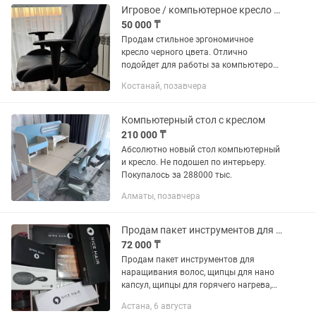
Игровое / компьютерное кресло в отличном состоянии
50 000 ₸
Продам стильное эргономичное
кресло черного цвета. Отлично
подойдет для работы за компьютером,
учебы, офиса или игр. ✅ Регулировка
Костанай, позавчера
высоты сиденья. ✅ Откидная спинка
для комфортного отдыха. ✅ Удобные...
Компьютерный стол с креслом
210 000 ₸
Абсолютно новый стол компьютерный
и кресло. Не подошел по интерьеру.
Покупалось за 288000 тыс.
Алматы, позавчера
Продам пакет инструментов для наращивания волос.
72 000 ₸
Продам пакет инструментов для
наращивания волос, щипцы для нано
капсул, щипцы для горячего нагрева,
ножницы 2шт, утюжок, карда, весы,
Астана, 6 августа
массашка для волос.можно отдельно.