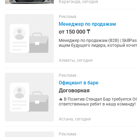
Караганда, сегодня
Реклама
Менеджер по продажам
от 150 000 ₸
Менеджер по продажам (B2B) | SkillPass Мы ищем не просто менеджера по продажам —
ищем будущего лидера, который хочет расти 
технологический стартап, меняющий р
Алматы, сегодня
Реклама
Официант в баре
Договорная
🔥 В Позитив Стендап Бар требуется ОФИЦИАНТ Ищем энергичны
ответственных ребят в нашу команду! Что предстоит делать: Встречать и обслуживать гостей
по стандартам сервиса. ...
Астана, сегодня
Реклама