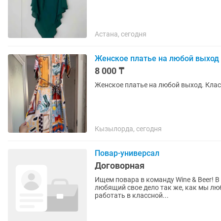
Астана, сегодня
Женское платье на любой выход
8 000 ₸
Женское платье на любой выход. Клас
Кызылорда, сегодня
Повар-универсал
Договорная
Ищем повара в команду Wine & Beer! В наш уютный спортбар Wine & Beer требуется повар,
любящий свое дело так же, как мы лю
работать в классной...