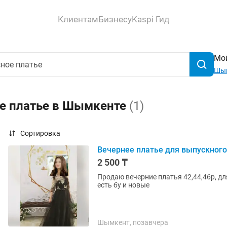
Клиентам
Бизнесу
Kaspi Гид
Мой
Шы
ое платье в Шымкенте
(1)
Сортировка
Вечернее платье для выпускного
2 500 ₸
Продаю вечерние платья 42,44,46р, дл
есть бу и новые
Шымкент, позавчера