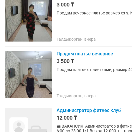
3 000 ₸
Продам вечернее платье размер xs-s. 
Талдыкорган, вчера
Продам платье вечернее
3 500 ₸
Продам платье с пайетками, размер 40
Талдыкорган, вчера
Администратор фитнес клуб
12 000 ₸
💼 ВАКАНСИЯ: Администратор в фитнес-клуб Девушки Возраст от 2
6:00 до 23:00 1/1 Выход 12.000тг + процент от продаж ⸻ Ищем 