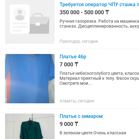
Требуется оператор ЧПУ станка 
350 000 - 500 000 ₸
Ручная газорезка. Работа на машинка
станках. Дисциплинированность, акку
подработок нет! Нужен...
Павлодар, сегодня
Платье 46р
7 000 ₸
Платье небесноголубого цвета, классн
Материал приятный к телу. Фасон скры
Смотрите мои...
Алматы, сегодня
Платье с химаром
9 000 ₸
В зеленом цвете Очень классная