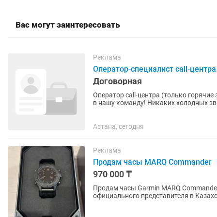
Вас могут заинтересовать
Реклама
Оператор-специалист call-центра
Договорная
Оператор call-центра (только горячи
в нашу команду! Никаких холодных зв
клиентами, которые сами...
Астана, сегодня
Реклама
Продам часы MARQ Commander
970 000 ₸
Продам часы Garmin MARQ Commander (
официального представителя в Казахс
Состояние хорошее. Полная...