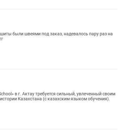
шиты были швеями под заказ, надевалось пару раз на
тг
hool» в г. Актау требуется сильный, увлеченный своим
истории Казахстана (с казахским языком обучения).