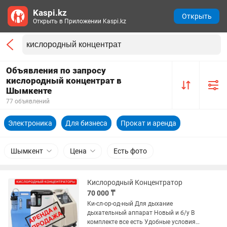
Kaspi.kz
Открыть
Открыть в Приложении Kaspi.kz
Объявления по запросу
кислородный концентрат в
Шымкенте
77 объявлений
Электроника
Для бизнеса
Прокат и аренда
Шымкент
Цена
Есть фото
Кислородный Концентратор
70 000 ₸
Ки-сл-ор-од-ный Для дыхание
дыхательный аппарат Новый и б/у В
комплекте все есть Удобные условия