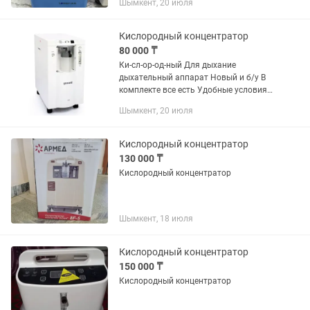
Шымкент, 20 июля
Подробнее по телефону звоните Ко-нц-
ен-тр-ат-ор
Кислородный концентратор
80 000 ₸
Ки-сл-ор-од-ный Для дыхание
дыхательный аппарат Новый и б/у В
комплекте все есть Удобные условия
для покупки Много видов есть
Шымкент, 20 июля
Подробнее по телефону звоните Ко-нц-
ен-тр-ат-ор
Кислородный концентратор
130 000 ₸
Кислородный концентратор
Шымкент, 18 июля
Кислородный концентратор
150 000 ₸
Кислородный концентратор