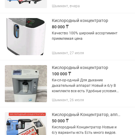
для покупки Много видов есть
Шымкент, вчера
Подробнее по телефону звоните Ко-нц-
ен-тр-ат-ор
Кислородный концентратор
80 000 ₸
Качество 100% широкий ассортимент
приемлемая цена
Шымкент, 27 июля
Кислородный концентратор
100 000 ₸
Ки-сл-ор-од-ный Для дыхание
дыхательный аппарат Новый и б/у В
комплекте все есть Удобные условия
для покупки Много видов есть
Шымкент, 26 июля
Подробнее по телефону звоните Ко-нц-
ен-тр-ат-ор
Кислородный Концентратор, аппарат для дыхания, дыхательный аппарат, ивл
50 000 ₸
Кислородный Концентратор Новые и
б/у варианты есть Есть много видов.