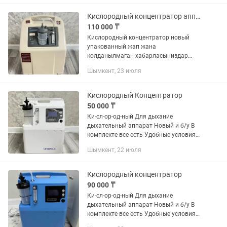
Кислородный концентратор аппарат новый упакованный
110 000 ₸
Кислородный концентратор новый
упакованный жап жана
колданылмаган хабарласыниздар
наличие бар даставка бар гарантия
Шымкент, 23 июля
бар
Кислородный Концентратор
50 000 ₸
Ки-сл-ор-од-ный Для дыхание
дыхательный аппарат Новый и б/у В
комплекте все есть Удобные условия
для покупки Много видов есть
Шымкент, 22 июля
Подробнее по телефону звоните Ко-нц-
ен-тр-ат-ор
Кислородный концентратор
90 000 ₸
Ки-сл-ор-од-ный Для дыхание
дыхательный аппарат Новый и б/у В
комплекте все есть Удобные условия
для покупки Много видов есть