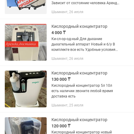
Зависит от состояние человека Аренда
и Продажа В комплекте все
Шымкент, 26 июля
необходимые есть ничего докупать не
нужно! Доставка по...
Кислородный концентратор
4 000 ₸
Ки-сл-ор-од-ный Для дыхание
дыхательный аппарат Новый и б/у В
комплекте все есть Удобные условия
для покупки Много видов есть
Шымкент, 26 июля
Подробнее по телефону звоните Ко-нц-
ен-тр-ат-ор
Кислородный концентратор
130 000 ₸
Кислородный концентратор 5л 10л
есть наличии звоните любой время
доставка есть
Шымкент, 25 июля
Кислородный концентратор
120 000 ₸
Кислородный концентратор новый