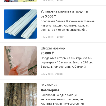
Шымкент, 6 июля
светильники, розетки , выключатели,
смесители, сифоны, унитазы...
Установка карниза и гардины
от 5 000 ₸
Сверление бетона.Высококачественная
навеска: гардин, карнизов, жалюзи,
ролл-штор любых модификаций.
Установка кухонных гарнитуров.
Шымкент, 2 июля
Навеска шкафов. Установка ванных
наборов. Установка газовых вытяжек...
Шторы мрамор
70 000 ₸
Продаются шторы на 8 м карниза 6 м
портьеры и 10 м тюля. Высота 270 см.
В идеальном состоянии. Самал-3
Шымкент, вчера
Занавески
Договорная
Занавески на одно окно , с
металлическими кольцами для
карниза, в отличном состоянии