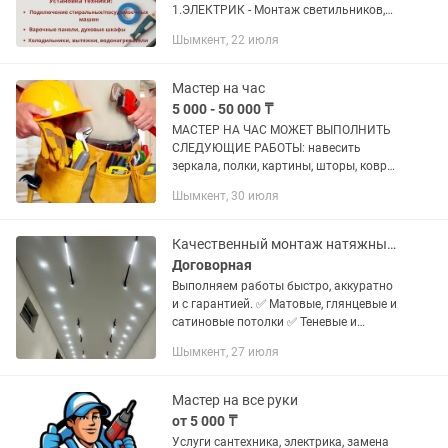
1.ЭЛЕКТРИК - Монтаж светильников,
торшеров, бра, точечных светильников,
Шымкент, 22 июля
- Собрать и повесить люстру, замена
лампочек. - Замена...
Мастер на час
5 000 - 50 000 ₸
МАСТЕР НА ЧАС МОЖЕТ ВЫПОЛНИТЬ
СЛЕДУЮЩИЕ РАБОТЫ: навесить
зеркала, полки, картины, шторы, ковры;
установить жалюзи, рулонные шторы,
Шымкент, 30 июля
карнизы; поставить экран на батарею,
под ванну; установить люстры,...
Качественный монтаж натяжных потолков любой сложности!
Договорная
Выполняем работы быстро, аккуратно
и с гарантией. ✅ Матовые, глянцевые и
сатиновые потолки ✅ Теневые и
парящие потолки ✅ Двухуровневые
Шымкент, 27 июля
конструкции ✅ Встроенные
светильники, люстры и трековое...
Мастер на все руки
от 5 000 ₸
Услуги сантехника, электрика, замена