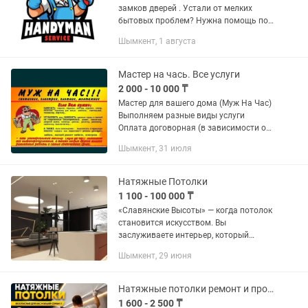
замков дверей . Устали от мелких
бытовых проблем? Нужна помощь по
дому? Я — профессиональный
Шымкент, 1 августа
хендимен, готовый выполнить любую
работу быстро и аккуратно. Мои...
Мастер на чась. Все услуги
2 000 - 10 000 ₸
Мастер для вашего дома (Муж На Час)
Выполняем разные виды услуги
Оплата договорная (в зависимости от
работы) Мелкосрочный ремонт:
Шымкент, 31 июля
Повесить: -телевизор -тумбочки
-полочки -зеркало на стену -гардины...
Натяжные Потолки
1 100 - 100 000 ₸
«Славянские Высоты» — когда потолок
становится искусством. Вы
заслуживаете интерьер, который
восхищает. Мы не просто натягиваем
Шымкент, 29 июня
полотно — мы создаем идеальную
геометрию вашего пространства.
Почему...
Натяжные потолки ремонт и продажа комплектующих
1 600 - 2 500 ₸