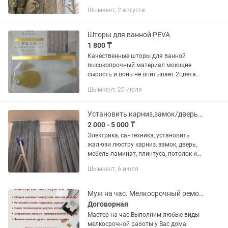
Шымкент, 2 августа
Шторы для ванной PEVA
1 800 ₸
Качественные шторы для ванной
высокопрочный материал моющие
сырость и вонь не впитывает 2цвета
золото и металлик на белом фоне
Шымкент, 20 июля
водоотталкивающее материал PEVA
180х180 см. карнизы для ванн тоже...
Установить карниз,замок/дверь, розетки,люстра,телевизор
2 000 - 5 000 ₸
Электрика, сантехника, установить
жалюзи люстру карниз, замок, дверь,
мебель ламинат, плинтуса, потолок из
гипсокартона. Мелкосрочный ремонт.
Шымкент, 6 июля
Работа по дереву ремонт мебели,пола.
Ремонт котла,...
Муж на час. Мелкосрочный ремонт
Договорная
Мастер на час.Выполним любые виды
мелкосрочной работы у Вас дома: