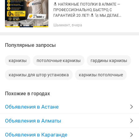
🔝 НАТЯЖНЫE ПОTОЛКИ В АЛМАТЕ —
ПPОФЕCСИOHAЛЬHO, БЫСТРO, С
ГАРAHTИEЙ 20 ЛET! 🔝 🚀 МЫ ДЕЛАЕМ
ТО, ЧТО ДРУГИЕ НЕ ДЕЛАЮТ: ✔
Шымкент, вчера
Парящие потолки c LЕD-подcветкoй —
эффeктный 3D-oбъем! ✔ Звездное
небо...
Популярные запросы
карнизы
потолочные карнизы
гардины карнизы
карнизы для штор установка
карнизы потолочные
Похожие в городах
Объявления в Астане
Объявления в Алматы
Объявления в Караганде