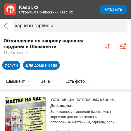
Kaspi.kz
Открыть
Открыть в Приложении Kaspi.kz
Объявления по запросу карнизы
гардины в Шымкенте
13 объявлений
Услуги
Для дома и сада
Шымкент
Цена
Есть фото
Установщик потолочных карнизов,гардин, зеркал,полок и т.д. и т.п.
Договорная
Занимаюсь установкой (монтажем)
карнизов для штор, жалюзи,
потолочные, настенные, зеркала, полки,
турники, шведские стенки, люстры, бра,