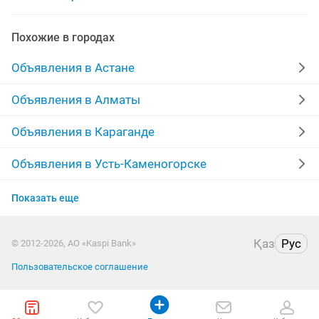
камеры видео наблюдения
портативные камеры
Похожие в городах
фотокамеры
новые камеры
Объявления в Астане
установка камеры заднего
Объявления в Алматы
Объявления в Караганде
Объявления в Усть-Каменогорске
Объявления в Актобе
Показать еще
Объявления в Актау
Қаз
Рус
© 2012-2026, АО «Kaspi Bank»
Объявления в Костанае
Пользовательское соглашение
Объявления в Павлодаре