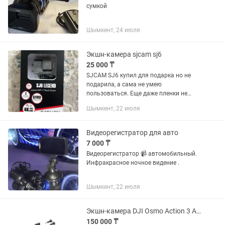
сумкой
Шымкент, 24 июля
Экшн-камера sjcam sj6
25 000 ₸
SJCAM SJ6 купил для подарка но не
подарила, а сама не умею
пользоваться. Еще даже пленки не
сняла
Шымкент, 22 июля
Видеорегистратор для авто
7 000 ₸
Видеорегистратор 📹 автомобильный.
Инфракрасное ночное видение .
Шымкент, 22 июля
Экшн-камера DJI Osmo Action 3 Adventure Combo
150 000 ₸