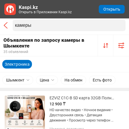
Kaspi.kz
Открыть
Открыть в Приложении Kaspi.kz
Объявления по запросу камеры в
Шымкенте
35 объявлений
Электроника
Шымкент
Цена
На обмен
Есть фото
EZVIZ C1C-B SD карта 32GB Полный комплект подключил и пользуйся
12 900 ₸
HD качество видео • Ночное видение •
Двусторонняя связь • Детекция
движения • Просмотр через телефон из
любой точки • Подходит для дома,