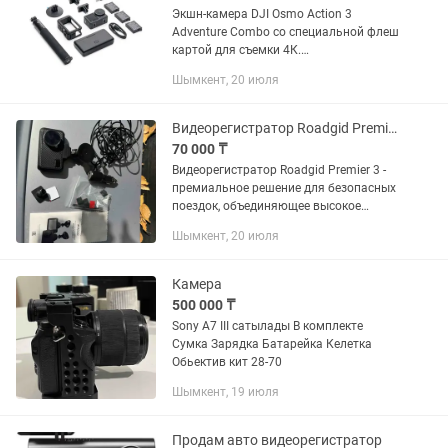
Экшн-камера DJI Osmo Action 3
Adventure Combo со специальной флеш
картой для съемки 4К.
Использовалась всего 2 раза, полный
Шымкент, 20 июля
комплект: коробка, гарантийный талон,
чек.
Видеорегистратор Roadgid Premier 3 черный
70 000 ₸
Видеорегистратор Roadgid Premier 3 -
премиальное решение для безопасных
поездок, объединяющее высокое
качество записи и инновационные
Шымкент, 20 июля
функции радар-детектора.
Особенности: - V Максимальное
разрешение...
Камера
500 000 ₸
Sony A7 III сатылады В комплекте
Сумка Зарядка Батарейка Келетка
Обьектив кит 28-70
Шымкент, 19 июля
Продам авто видеорегистратор