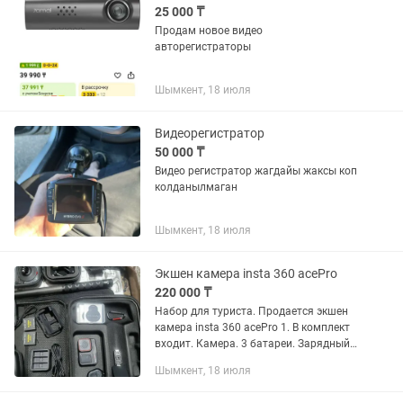
25 000 ₸
Продам новое видео
авторегистраторы
Шымкент, 18 июля
Видеорегистратор
50 000 ₸
Видео регистратор жагдайы жаксы коп
колданылмаган
Шымкент, 18 июля
Экшен камера insta 360 acePro
220 000 ₸
Набор для туриста. Продается экшен
камера insta 360 acePro 1. В комплект
входит. Камера. 3 батареи. Зарядный
блок на 3 батареи. Селфи палка 3
Шымкент, 18 июля
метра. 4 фильтра ND8, ND16, ND32,
CPL. Силиконовый...