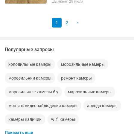
Шымкент, 28 июля
запасной аккумулятор в подарок. Цена
указана с FTZ...
1
2
Популярные запросы
холодильные камеры
морозильные камеры
морозильнии камеры
ремонт камеры
морозильные камеры б у
марозильные камеры
монтаж видеонаблюдения камеры
аренда камеры
камеры наличии
wi fi камеры
Показать еще
холодильные камеры б у
hd камеры