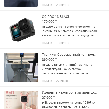
видеорегистратор в полной
Шымкент, 2 августа
комплектации: устройство, крепление
на присоске и инструкция.
Характеристики: Разрешение...
GO PRO 13 BLACK
170 000 ₸
Продам GoPro 13 Black Либо обмен на
insta360 x4-5 Камера абсолютно новая
включалась всего на пару секунд для
проверки качества съёмки. Состояние
Шымкент, 1 августа
идеальное: без царапин, без следов...
Турникет Современный контроль доступа безопасность на новом уровне!
300 000 ₸
Представляем стильный турникет с
интеллектуальной системой
распознавания лица. Идеальное
решение для офисов, бизнес-центров,
Шымкент, 27 июля
школ и предприятий. ✅ Быстрый
проход без карт и ключей ✅ Высокая
точность...
Идеальный контроль за малышом с видеоняней EZVIZ BM1
27 900 ₸
✔️ Видео в высоком качестве 1080P ✔️
Двусторонняя связь — слышьте и