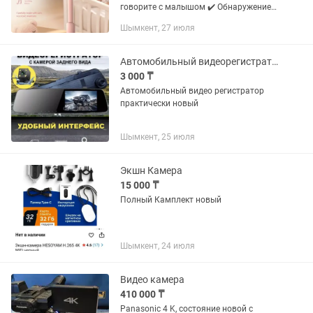
говорите с малышом ✔️ Обнаружение
плача ✔️ Уведомления, если ребёнок
Шымкент, 27 июля
встал из кроватки ✔️ Успокаивающая
музыка ✔️ Безопасные,...
Автомобильный видеорегистратор
3 000 ₸
Автомобильный видео регистратор
практически новый
Шымкент, 25 июля
Экшн Камера
15 000 ₸
Полный Камплект новый
Шымкент, 24 июля
Видео камера
410 000 ₸
Panasonic 4 K, состояние новой с