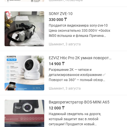
Шымкент, позавчера
офиса, магазина и наблюдения за
детьми • В комплекте SD карта...
SONY ZVE-10
330 000 ₸
Продается видеокамера sony-zve-10
Цена окончательно 330.000тг +Godox
IM30 вспышка и флешка Причина
продажи:купили более новый
Шымкент, 3 августа
EZVIZ H6c Pro 2K умная поворотная Wi-Fi камера
14 900 ₸
Разрешение 2K — четкое и
детализированное изображение ✅
Поворот на 360° — полный обзор
помещения ✅ Обнаружение человека и
Шымкент, 3 августа
уведомления на телефон ✅ Цветное
ночное видение ✅ Двусторонняя
аудиосвязь —...
Видеорегистратор BOS-MINI A65
12 000 ₸
Надежный свидетель на дороге,
который защитит вас в любой
ситуации! Продается новый