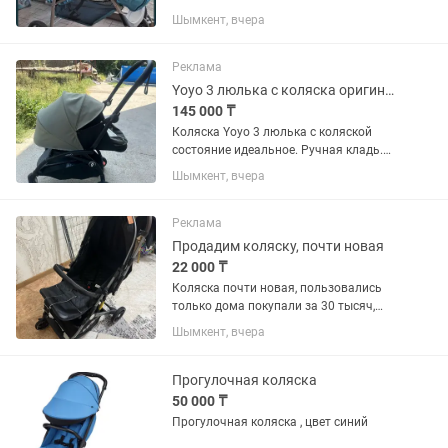
Шымкент, вчера
Реклама
Yoyo 3 люлька с коляска оригинал
145 000 ₸
Коляска Yoyo 3 люлька с коляской
состояние идеальное. Ручная кладь.
Ручная кладь собирается как
Шымкент, вчера
чемоданчик. Цвет светло зеленый
ближе к серому цвету. Люлька от 0 до 8
месяцев Коляска собирается даже...
Реклама
Продадим коляску, почти новая
22 000 ₸
Коляска почти новая, пользовались
только дома покупали за 30 тысяч,
отдаем за 22 000тг
Шымкент, вчера
Прогулочная коляска
50 000 ₸
Прогулочная коляска , цвет синий