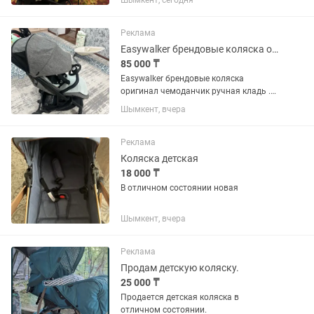
Шымкент, сегодня
Лежачее положение делается. Спинка
регулируется в ручную, спец замком.
Страховочные ремни есть....
Реклама
Easywalker брендовые коляска оригинал чемоданчик ручная кладь
85 000 ₸
Easywalker брендовые коляска
оригинал чемоданчик ручная кладь .
Коляска выглядит на сегодняшний
Шымкент, вчера
день на 9 баллов из 10 баллов.
Производство Нидерланды. Идеально.
Чехол для коляски оригинал, чехол
Реклама
для...
Коляска детская
18 000 ₸
В отличном состоянии новая
Шымкент, вчера
Реклама
Продам детскую коляску.
25 000 ₸
Продается детская коляска в
отличном состоянии.