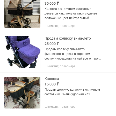
30 000 ₸
Коляска в отличном состоянии
делается как люлька так и сидячее
положение цвет нейтральный
подходит как девочкам так и
Шымкент, позавчера
мальчикам
Продам коляску зима-лето
25 000 ₸
Продам коляску зима-лето
фиолетового цвета в хорошем
состоянии, ездили на ней всего пару
раз, цена 25000 тенге Фирма Барс.
Шымкент, позавчера
Пишите на , мы находимся в районе
крытого рынка. Окончательная цена
будет...
Каляска
15 000 ₸
Продам детскую коляску в отличном
состоянии. Очень удобная 2в1
Шымкент, позавчера