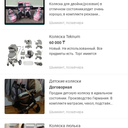
Коляска для двойни,(розовая) в
отличном состоянии,ездит очень
хорошо, в комплекте рюкзаки
,дождевик, москитная сетка,
Шымкент, позавчера
пользавились аккуратно, все
чистенько. Можно приехать
посмотреть.
Коляска Teknum
60 000 ₸
Новый. Не использованный. Все
предметы есть. Торг имеется
Шымкент, позавчера
Детские коляски
Договорная
Продам детскую коляску в идеальном
состоянии. Производство Германия. В
комплекте матрасик, чехол, подставка
для бутылочки ,зимние перчатки для
Шымкент, позавчера
рук, ручная сумка Портативный
миксер. Цена 30000тг....
Коляска люлька