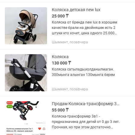
Коляска детская new lux
25 000 ₸
Коляска от бренда new lux в хорошем
качестве брали на двойняшек есть 2
штуки кто хочет, цена одного 25.000
есть небольшая уступка
Шымкент, позавчера
Коляска
130 000 ₸
Коляска сатылады,колданылмаган.
300мынга алынган 130мынга берем
Шымкент, позавчера
Продам Коляска-трансформер 3в1
55 000 ₸
Коляска-трансформер 3в1 -
предназначена для детей от 0 до 3 лет.
Прочная, но при этом достаточно
легкая модель - ее вес 13 кг. Рама из