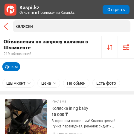
Kaspi.kz
Открыть
Открыть в Приложении Kaspi.kz
Объявления по запросу каляски в
Шымкенте
219 объявлений
Детям
Шымкент
Цена
На обмен
Есть фото
Реклама
Коляска ining baby
15 000 ₸
В хорошем состоянии! Колеса целые!
Ручка перекидная, ребенок сидит и
лицом и спиной. Подножка есть.