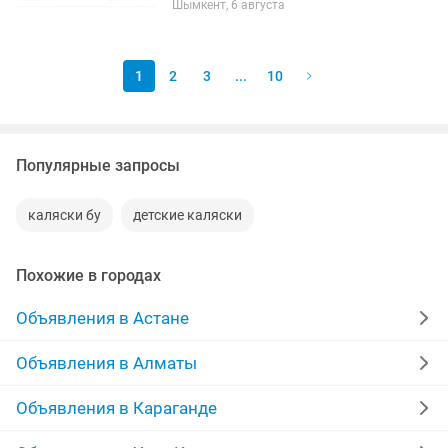
Шымкент, 6 августа
облегченного сплава алюминия.
Резиновые колеса с улучшенной...
1
2
3
...
10
Популярные запросы
каляски бу
детские каляски
Похожие в городах
Объявления в Астане
Объявления в Алматы
Объявления в Караганде