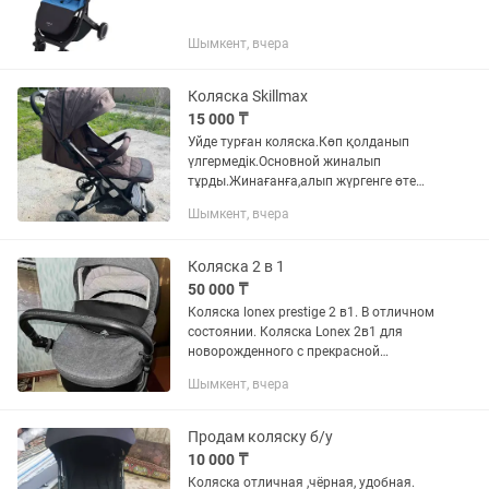
Шымкент, вчера
Коляска Skillmax
15 000 ₸
Уйде турған коляска.Көп қолданып
үлгермедік.Основной жиналып
тұрды.Жинағанға,алып жүргенге өте
жеңіл
Шымкент, вчера
Коляска 2 в 1
50 000 ₸
Коляска lonex prestige 2 в1. В отличном
состоянии. Коляска Lonex 2в1 для
новорожденного с прекрасной
амортизацией.Такая амортизация
Шымкент, вчера
позволит очень плавно и тихо
укачивать малыша на улице, при
этом...
Продам коляску б/у
10 000 ₸
Коляска отличная ,чёрная, удобная.