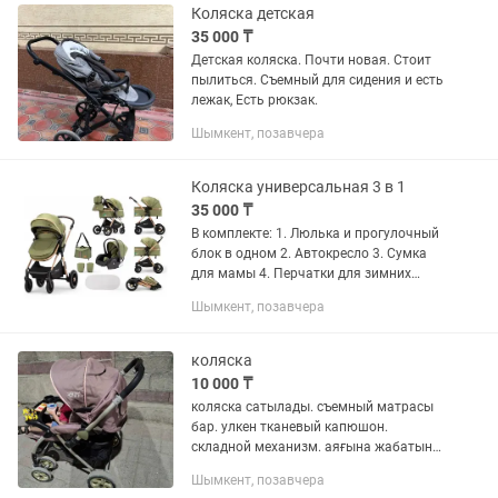
Коляска детская
35 000 ₸
Детская коляска. Почти новая. Стоит
пылиться. Съемный для сидения и есть
лежак, Есть рюкзак.
Шымкент, позавчера
Коляска универсальная 3 в 1
35 000 ₸
В комплекте: 1. Люлька и прогулочный
блок в одном 2. Автокресло 3. Сумка
для мамы 4. Перчатки для зимних
прогулок 5. Мягкий матрасик 6. Сетка
Шымкент, позавчера
7. Дождевик Состояние отличное!
Пользовались всего...
коляска
10 000 ₸
коляска сатылады. съемный матрасы
бар. улкен тканевый капюшон.
складной механизм. аяғына жабатыны,
москитный сеткасы бар. ручка сын
Шымкент, позавчера
алды артына ауыстыруға болады.