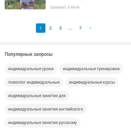
физико-математическая школа).
Шымкент, 8 июля
Студент 3 курса Назарбаев
Университет, специальность —...
1
2
3
...
7
Популярные запросы
индивидуальные уроки
индивидуальные тренировки
психолог индивидуальные
индивидуальные курсы
индивидуальные занятия для
индивидуальные занятия английского
индивидуальные занятия русскому