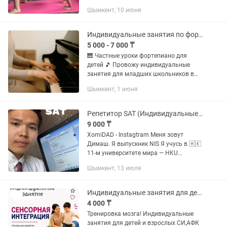
самочувствия; •восстановление
Шымкент, 10 июня
энергии и концентрации. 💻 Как
проходят занятия: •индивидуальный
формат —...
Индивидуальные занятия по фортепиано
5 000 - 7 000 ₸
🎹 Частные уроки фортепиано для
детей 🎵 Провожу индивидуальные
занятия для младших школьников в
городе Шымкент. Занятия проходят в
Шымкент, 1 июня
доброжелательной, творческой
атмосфере, с учетом уровня
подготовки...
Репетитор SAT (Индивидуальные занятия)
9 000 ₸
XomiDAD - Instagtram Меня зовут
Димаш. Я выпускник NIS Я учусь в 🇭🇰
11-м университете мира — HKU
(University of Hong Kong) — на полном
Шымкент, 13 июля
гранте, который получил благодаря
идеальным результатам на...
Индивидуальные занятия для детей и взрослых. СИ,АФК
4 000 ₸
Тренировка мозга! Индивидуальные
занятия для детей и взрослых СИ,АФК