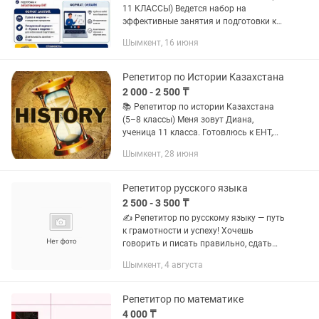
11 КЛАССЫ) Ведется набор на
эффективные занятия и подготовки к
августовскому ЕНТ! 🎯 Главное о
Шымкент, 16 июня
занятиях: Формат: Онлайн по всему
Казахстану. Условия: Занятия
проходят в...
Репетитор по Истории Казахстана
2 000 - 2 500 ₸
📚 Репетитор по истории Казахстана
(5–8 классы) Меня зовут Диана,
ученица 11 класса. Готовлюсь к ЕНТ,
поэтому хорошо разбираюсь в
Шымкент, 28 июня
истории и помогут легко запомнить
темы. 📌 Помогу: — подготовиться к...
Репетитор русского языка
2 500 - 3 500 ₸
✍️ Репетитор по русскому языку — путь
к грамотности и успеху! Хочешь
говорить и писать правильно, сдать
экзамены на высокие баллы или
Шымкент, 4 августа
подготовиться к олимпиаде? Я помогу
тебе: 📖 Освоить грамматику,...
Репетитор по математике
4 000 ₸