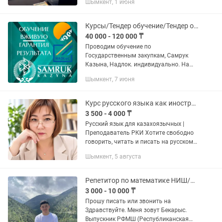
Шымкент, 1 июня
сразу: ✅ Кадровый учет ✅
Бухгалтерский учет ✅ Налоговый учет
✅...
Курсы/Тендер обучение/Тендер оку
40 000 - 120 000 ₸
Проводим обучение по
Государственным закупкам, Самрук
Казына, Надлок. индивидуально. На
казахском и русском языках. Обучение
Шымкент, 7 июня
ведет действующий предприниматель
с опытом работы в тендерах с 2007...
Курс русского языка как иностранного. Орыс тілі курсы.
3 500 - 4 000 ₸
Русский язык для казахоязычных |
Преподаватель РКИ Хотите свободно
говорить, читать и писать на русском
языке? Меня зовут Гульзада. Я
Шымкент, 5 августа
преподаватель русского языка как
иностранного (РКИ) и помогаю...
Репетитор по математике НИШ/РФМШ/КТЛ(БИЛ) ЕНТ
3 000 - 10 000 ₸
Прошу писать или звонить на
Здравствуйте. Меня зовут Бекарыс.
Выпускник РФМШ (Республиканская