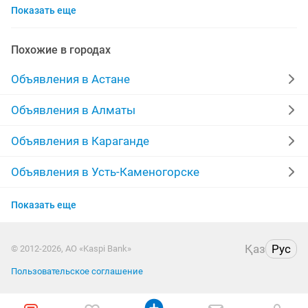
Показать еще
индивидуальные групповые
уроки индивидуальные
индивидуальные программе
Похожие в городах
логопед индивидуальные занятия
Объявления в Астане
индивидуальные бухгалтерия
Объявления в Алматы
Объявления в Караганде
Объявления в Усть-Каменогорске
Объявления в Актобе
Показать еще
Объявления в Костанае
Қаз
Рус
© 2012-2026, АО «Kaspi Bank»
Объявления в Таразе
Пользовательское соглашение
Объявления в Павлодаре