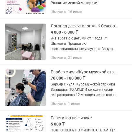
Развитие мелкой моторики
Шымкент, 16 июля
Логопед-дефектолог АФК Сенсорная интеграция
4 000 - 6 000 ₸
👶 Работаю с детьми от 1 года 📍
Шымкент Предлагаю
профессиональные услуги: 🔹 Запуск
речи 🔹 Развитие общей и мелкой
Шымкент, 31 июля
моторики 🔹 Сенсорная интеграция
(гипо- и гиперчувствительность) 🔹
Адаптивная...
Барбер с нуля!Курс мужской стрижки Запишись ПО АКЦИИ сегодня!
70 000 - 100 000 ₸
Барбер с нуля! Курс мужской стрижки
Запишись ПО АКЦИИ сегодня!(каспи
red, рассрочка 12 месяцев через каспи)
Ежедневная работа на моделях. 100%
Шымкент, 1 июля
практика Освой техники стрижки
машинкой и ножницами и...
Репетитор по физике
5 000 ₸
ПОДГОТОВКА ПО ФИЗИКЕ ОНЛАЙН (7–