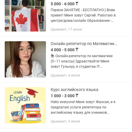
5 000 - 6 000 ₸
Первое ЗАНЯТИЕ - БЕСПЛАТНО:) Всем
привет! Меня зовут Сергей. Работаю в
центре/дома/онлайн Образование -
Karaganada Buketov University Если ты
Шымкент, 17 июня
планируешь поездку или переезд в
англоязычную страну и...
Онлайн репетитор по Математике/Информатике
4 000 - 5 000 ₸
📚 Онлайн-репетитор по математике
(5–11 классы) Здравствуйте! Меня
зовут Гульнур, я студентка IT-
направления и репетитор по
Шымкент, 4 июля
математике. Помогаю: ✅ повысить
успеваемость в школе; ✅ разобраться
в...
Курс английского языка
1 000 - 3 000 ₸
Hello everyone! Меня зовут Жансая, и я
предлагаю услуги репетитора по
английскому языку для учеников
школьного возраста или для людей,
Шымкент, 4 июня
желающих начать изучать английский.
Ведь НИКОГДА не поздно...