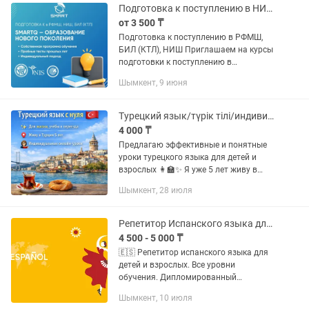
Подготовка к поступлению в НИШ, БИЛ(КТЛ), РФМШ
от 3 500 ₸
Подготовка к поступлению в РФМШ,
БИЛ (КТЛ), НИШ Приглашаем на курсы
подготовки к поступлению в
Республиканскую физико-
Шымкент, 9 июня
математическую школу (РФМШ), Білім
Инновация Лицейі (КТЛ) и Назарбаев...
Турецкий язык/түрік тілі/индивидуальные уроки/репетитор
4 000 ₸
Предлагаю эффективные и понятные
уроки турецкого языка для детей и
взрослых 👩🏫✨ Я уже 5 лет живу в
Турции, отлично знаю язык, культуру и
Шымкент, 28 июля
все нюансы местной жизни. Научу вас
живому общению, а не сухой...
Репетитор Испанского языка для детей и взрослых
4 500 - 5 000 ₸
🇪🇸 Репетитор испанского языка для
детей и взрослых. Все уровни
обучения. Дипломированный
специалист Опыт работы 7 лет ¡Hola!
Шымкент, 10 июля
Меня зовут Камила, я —