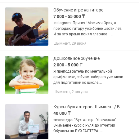
дипломированный преподаватель с
педагогическим...
Обучение игре на гитаре
7 000 - 55 000 ₸
Instagram: Привет! Мое имя Эрик, я
преподаю гитару уже более шести лет.
И за это время понял главное —
обучение должно быть не через «надо»,
Шымкент, 29 июня
а через кайф. Моя цель — упростить
путь для каждого...
Дошкольное обучение
2 000 - 5 000 ₸
Я преподаватель по ментальной
арифметике, сейчас набираю учеников
для подготовки ко школе.
Комплексные индивидуальные
Шымкент, 2 августа
занятия: Малыши 3-5 лет: азбука, счет,
английский алфавит, обучение письму
и...
Курсы бухгалтеров Шымкент / Бухгалтерия / Налоги / Программа 1С: 8.3
40 000 ₸
📣📣📣 курс "Бухгалтер - Универсал"
Внимание - курс с нуля до отчетов!
Обучаем на БУХГАЛТЕРА -
УНИВЕРСАЛА 🔊 Изучаем три курса