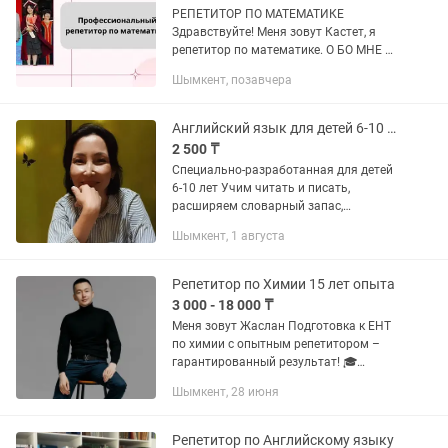
РЕПЕТИТОР ПО МАТЕМАТИКЕ
Здравствуйте! Меня зовут Кастет, я
репетитор по математике. О БО МНЕ И
ОБРАЗОВАНИИ: • Выпускница IQanat
Шымкент, позавчера
High School — школы-пансионата для
одаренных детей. • Высшее...
Английский язык для детей 6-10 лет
2 500 ₸
Специально-разработанная для детей
6-10 лет Учим читать и писать,
расширяем словарный запас,
осваиваем простые фразы и
Шымкент, 1 августа
разговорный английский. К каждому
ребенку — индивидуальный...
Репетитор по Химии 15 лет опыта
3 000 - 18 000 ₸
Меня зовут Жаслан Подготовка к ЕНТ
по химии с опытным репетитором –
гарантированный результат! 🎓
Репетитор по химии с 15-летним
Шымкент, 28 июня
опытом подготовки к ЕНТ. Мои ученики
успешно поступают на гранты и...
Репетитор по Английскому языку