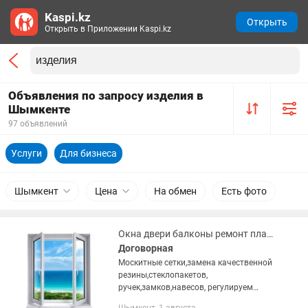
Kaspi.kz
Открыть
Открыть в Приложении Kaspi.kz
Объявления по запросу изделия в
Шымкенте
97 объявлений
Услуги
Для бизнеса
Шымкент
Цена
На обмен
Есть фото
Окна двери балконы ремонт пластиковых алюминиевых изделий сборка установка
Договорная
Москитные сетки,замена качественной
резины,стеклопакетов,
ручек,замков,навесов, регулируем
прижим любой сложности.Выполняем