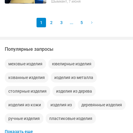
Шымкент, 7 июня
царапка пластик. Серебро пластик.
ПВХ. Акрил Нумерация...
1
2
3
...
5
Популярные запросы
меховые изделия
ювелирные изделия
кованные изделия
изделия из металла
столярные изделия
изделия из дерева
изделия из кожи
изделия из
деревянные изделия
ручные изделия
пластиковые изделия
Показать еще
изделия из пластика