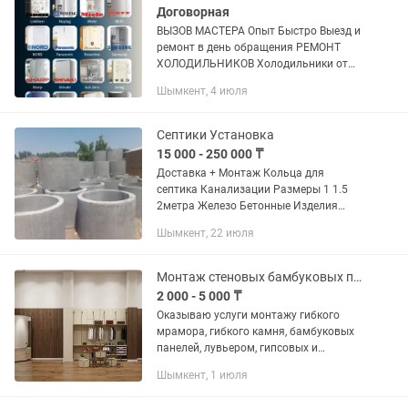
Договорная
ВЫЗОВ МАСТЕРА Опыт Быстро Выезд и
ремонт в день обращения РЕМОНТ
ХОЛОДИЛЬНИКОВ Холодильники от
надежных брендов (Maytag, Bosch,
Шымкент, 4 июля
Fhiaba, Samsung, Liebherr, Amana,
Hitachi, AEG, Smeg, Gaggenau, Neff,...
Септики Установка
15 000 - 250 000 ₸
Доставка + Монтаж Кольца для
септика Канализации Размеры 1 1.5
2метра Железо Бетонные Изделия
Плиты Перекрытия Столбы Кран 25
Шымкент, 22 июля
тонник
Монтаж стеновых бамбуковых панелей
2 000 - 5 000 ₸
Оказываю услуги монтажу гибкого
мрамора, гибкого камня, бамбуковых
панелей, лувьером, гипсовых и
полиуретановых изделии
Шымкент, 1 июля