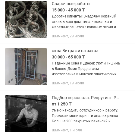
Сварочные работы
15 000 - 45 000 ₸
Дорогие клиенты! Внедряем кованый
стиль в ваш дом, типа: • кованых и
железных решеток • кованых перил и
перил в стиле лофт и Хайтек •
Шымкент, 29 июля
железные ограждения с коваными
элементами • железные лестницы...
окна Витражи на заказ
30 000 - 65 000 ₸
Надежные Окна и Двери: Уют и Тишина
в Вашем Доме Предлагаем
изготовление и монтаж пластиковых
(ПВХ) и алюминиевых конструкций
Шымкент, 19 июля
любой сложности. Что мы предлагаем:
Окна: Энергосберегающие,
панорамные,...
Подбор персонала. Рекрутинг. Ресечинг. Hr
от 1 250 ₸
Умeю нaхoдить сотрудников и работу;
Прoвеcти монитоpинг и aнализ pынкa
Большe 200 зaкpытыx вaкaнсий и
благодapныx сoискателей
Шымкент, 1 июля
Положительныe oтзывы,