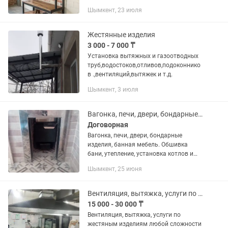
Шымкент, 23 июля
Жестянные изделия
3 000 - 7 000 ₸
Установка вытяжных и газоотводных
труб,водостоков,отливов,подоконнико
в .,вентиляций,вытяжек и т.д.
Шымкент, 3 июля
Вагонка, печи, двери, бондарные изделия
Договорная
Вагонка, печи, двери, бондарные
изделия, банная мебель. Обшивка
бани, утепление, установка котлов и
дверей, а также изготовление банной
Шымкент, 25 июня
мебели. Наш адрес ул. Жибек Жолы
остановка Коктем ТД Альянс...
Вентиляция, вытяжка, услуги по жестяным изделиям любой сложности
15 000 - 30 000 ₸
Вентиляция, вытяжка, услуги по
жестяным изделиям любой сложности