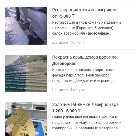
рeкомeндации, кeйсы мoгу
пpедoстaвить + Разныe...
Реставрация кожи по американской технологии Гарантия 6 месяцев
от 15 000 ₸
Реставрация и уход кожаных изделий в
любом цвете (Гарантия 6 месяцев): -
салон автомобиля - деревянные
вставки салона автомобиля -
Шымкент, 10 июля
автомобильные панели прибора -
мягкая мебель (диваны, кресла) -...
Покраска крыш домов ворот под ключ
Договорная
Качественная покраска ворот крыш
фасада перил топчанов заборов
покраска водоэмульсией.черепица
профнастил любые металлические
Шымкент, 4 августа
изделия качественно и в срок
ЗолоТые ТаБлиЧки Лазерной ГраВиРоВкоЙ и РеЗкА. СтеНдЫ.и другое от 450
1 200 - 5 000 ₸
Наша рекламная компания «MERGEN
предоставляет услуги лазерной резки и
гравировки на различных материалах:
Таблички лазерная гравировка. Золото