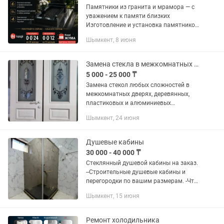
Памятники из гранита и мрамора — с
уважением к памяти близких
Изготовление и установка памятников
любой сложности. Мы понимаем,
Шымкент, 8 июня
насколько важно сохранить память о
дорогом человеке достойно и на...
Замена стекла в межкомнатных дверях
5 000 - 25 000 ₸
Замена стекол любых сложностей в
межкомнатных дверях, деревянных,
пластиковых и алюминиевых
изделиях. Большой ассортимент...
Шымкент, 24 июня
Душевые кабины
30 000 - 40 000 ₸
Стеклянный душевой кабины на заказ.
--Строительные душевые кабины и
перегородки по вашим размерам. -Что
вы получите; -Безопасное закаленное
Шымкент, 15 июня
стекло 8мм произведенное в России.
-Резка стекла и...
Ремонт холодильника