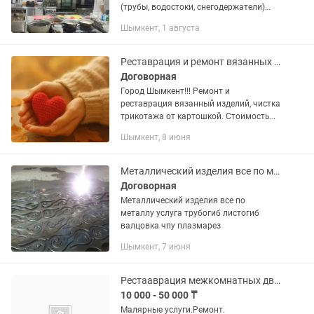
(трубы, водостоки, снегодержатели)
качественно и не дорого
Шымкент, 1 августа
Реставрация и ремонт вязанных изделий
Договорная
Город Шымкент!!! Ремонт и
реставрация вязанный изделий, чистка
трикотажа от картошкой. Стоимость
работы индивидуально в зависимости
Шымкент, 8 июня
от сложности
Металлический изделия все по металлу
Договорная
Металлический изделия все по
металлу услуга трубогиб листогиб
валцовка чпу плазмарез
Шымкент, 7 июня
Рестааврация межкомнатных дверей,лестниц,мебели и др.дерев.изделий
10 000 - 50 000 ₸
Малярные услуги.Ремонт.