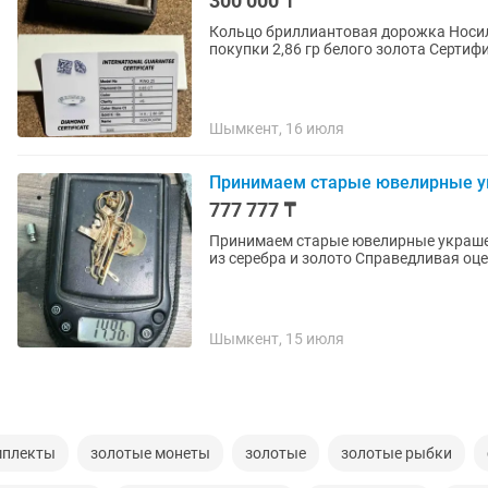
300 000 ₸
Кольцо бриллиантовая дорожка Носила 3 раза Стало велико после родов Продаю ниже цены
покупки 2,8
Шымкент, 16 июля
Принимаем старые ювелирные 
777 777 ₸
Принимаем старые ювелирные украшен
из серебра и золото Справедливая оц
Шымкент, 15 июля
мплекты
золотые монеты
золотые
золотые рыбки