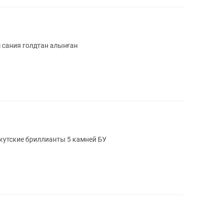
 сания голдтан алынған
Якутские бриллианты 5 камней БУ