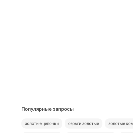
Популярные запросы
золотые цепочки
серьги золотые
золотые ко