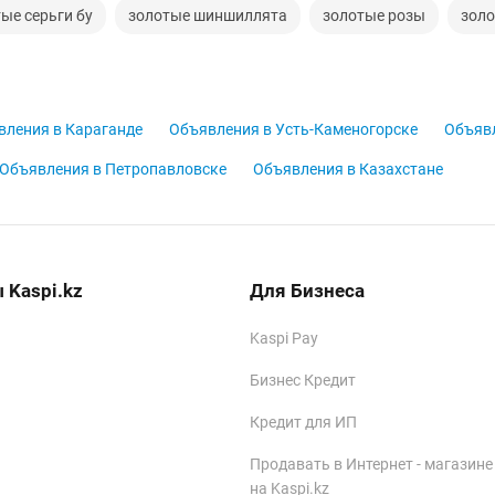
ые серьги бу
золотые шиншиллята
золотые розы
золо
вления в Караганде
Объявления в Усть-Каменогорске
Объявл
Объявления в Петропавловске
Объявления в Казахстане
 Kaspi.kz
Для Бизнеса
Kaspi Pay
Бизнес Кредит
Кредит для ИП
Продавать в Интернет - магазине
на Kaspi.kz