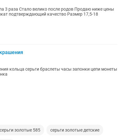
6 гр белого золота Сертификат подтверждающий качество Размер 17,5-18
украшения
ия кольца серьги браслеты часы запонки цепи монеты
енка
серьги золотые 585
серьги золотые детские