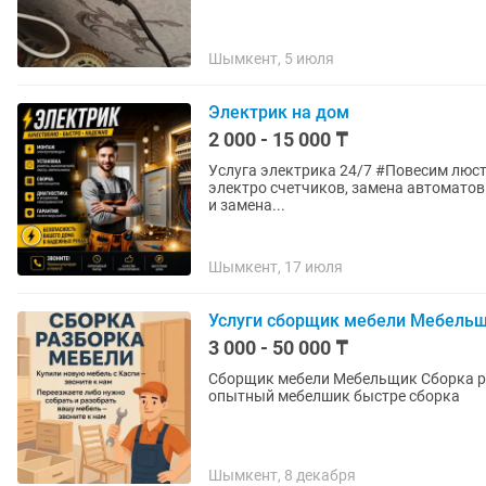
Шымкент, 5 июля
Электрик на дом
2 000 - 15 000 ₸
Услуга электрика 24/7 #Повесим люстру,перенесем розетки и выключатели. #Установка
электро счетчиков, замена автоматов
и замена...
Шымкент, 17 июля
Услуги сборщик мебели Мебель
3 000 - 50 000 ₸
Сборщик мебели Мебельщик Сборка р
опытный мебелшик быстре сборка
Шымкент, 8 декабря