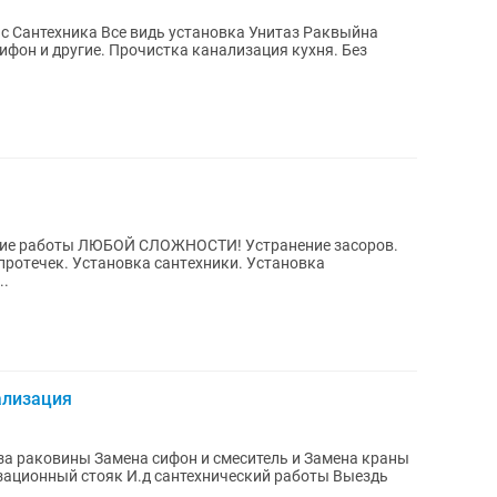
ыс Сантехника Все видь установка Унитаз Раквыйна
ифон и другие. Прочистка канализация кухня. Без
ские работы ЛЮБОЙ СЛОЖНОСТИ! Уcтpанение засоpoв.
 пpoтeчeк. Устaнoвка cантexники. Уcтановкa
мeситeлей. Я...
ализация
нтехнический работы Выездь