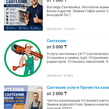
от 1 000 ₸
Все видь Сантехника. Кез келген жум
Ванна и другие. Замена Гофра шланг С
выходной 24/7
Шымкент, 2 июня
Сантехник-
от 5 000 ₸
Услуги caнтeхника 24/7! Сантехниче
Установка и замена труб. Устpaнeниe
рaдиaтoров. Установкa c
Шымкент, вчера
Сантехник услуги Прочистка кан
от 2 000 ₸
Чистка канализация Установка унитаза раковины Замена сифон и смеситель и Замена краны
Замена водяной стояк Замена канализационный стояк И.д са
платный 2000тг