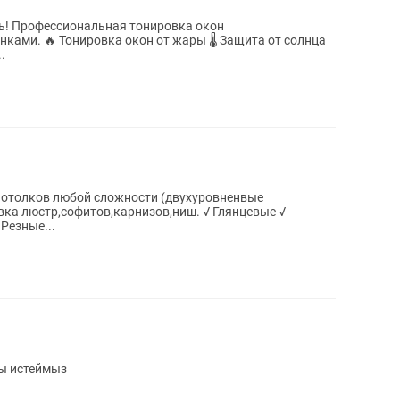
окон
щита от солнца
..
потолков любой сложности (двухуровненвые
стр,софитов,карнизов,ниш. √ Глянцевые √
Резные...
ы истеймыз