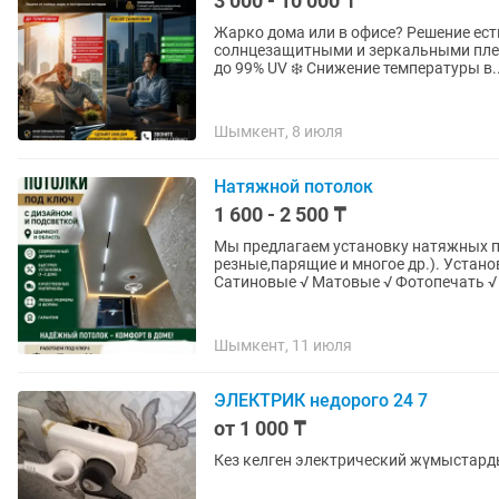
3 000 - 10 000 ₸
Жарко дома или в офисе? Решение есть! Профессиональная тонировка 
солнцезащитными и зеркальными пленками. 🔥 Тонировка окон от жары 🌡️ За
до 99% UV ❄️ Снижение температуры в.
Шымкент, 8 июля
Натяжной потолок
1 600 - 2 500 ₸
Мы предлагаем установку натяжных 
резные,парящие и многое др.). Установка лю
Сатиновые √ Матовые √ Фотопечать √ 
Шымкент, 11 июля
ЭЛЕКТРИК недорого 24 7
от 1 000 ₸
Кез келген электрический жүмыстард