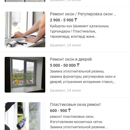
Шымкент, 24 июня
Ремонт окон / Регулировка окон / Замена стекло пакетов
2 900 - 5 900 ₸
Қайырлы күн Шымкент қаласының
тұрғындары ! Пластикалық
терезелерді, есіктерді және
витраждарды жөндеу бойынша қызмет
Шымкент, 24 июня
көрсетеміз! Біз жұмысты тиімді және
уақытында орындаймыз!
-стеклопакеттерді...
Ремонт окон и дверей.
5 000 - 50 000 ₸
Замена уплотнительной резины,
замена фурнитуры, регулировка окон и
дверей, устранения испарения стекол,
изготовление москитных сеток, замена
Шымкент, 24 июня
стекло пакета. Мелкосрочки по дому.
Установка карниз,...
Пластиковые окна ремонт
600 - 900 ₸
ремонт пластиковых окон.
Изготовление москитных сеток.
Замена уплотнительной резинки.