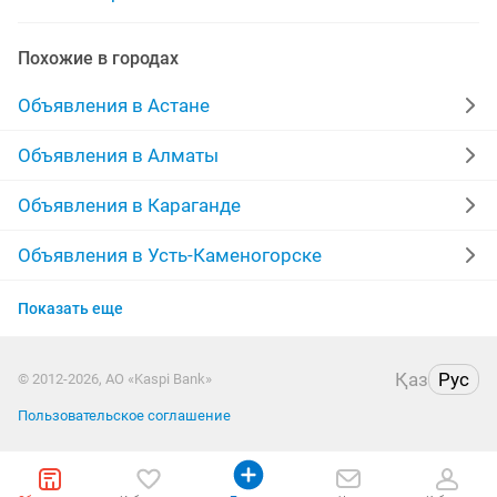
замена крана
замена батареи
Похожие в городах
замки вскрытие замена
замена резины
Объявления в Астане
замена унитаза
замена экрана ноутбука
Объявления в Алматы
замена стеклопакетов
замена грм
замена окон
Объявления в Караганде
Объявления в Усть-Каменогорске
Объявления в Актобе
Показать еще
Объявления в Актау
Қаз
Рус
© 2012-2026, АО «Kaspi Bank»
Объявления в Костанае
Пользовательское соглашение
Объявления в Таразе