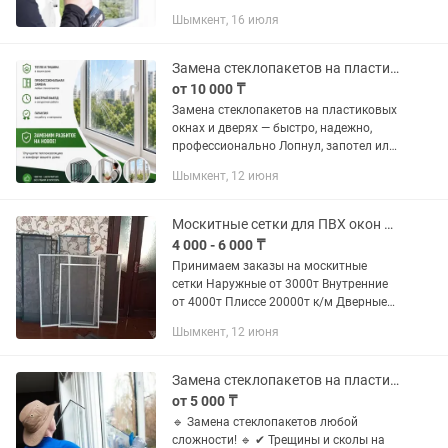
Замена разбитого стекло пакета.
Шымкент, 16 июля
Восстановление геометрии створки.
Замена стеклопакетов на пластиковых окнах и дверях
от 10 000 ₸
Замена стеклопакетов на пластиковых
окнах и дверях — быстро, надежно,
профессионально Лопнул, запотел или
разбился стеклопакет? Не
Шымкент, 12 июня
переживайте — мы быстро решим
проблему. Приедем, аккуратно
сделаем...
Москитные сетки для ПВХ окон и Дверей
4 000 - 6 000 ₸
Принимаем заказы на москитные
сетки Наружные от 3000т Внутренние
от 4000т Плиссе 20000т к/м Дверные
от 10000т Замена стекла пакета ТРОС
Шымкент, 12 июня
защита для детей 3500Т
Замена стеклопакетов на пластиковых окнах и дверях - быстро, надежно, профе
от 5 000 ₸
🔹 Замена стеклопакетов любой
сложности! 🔹 ✔ Трещины и сколы на