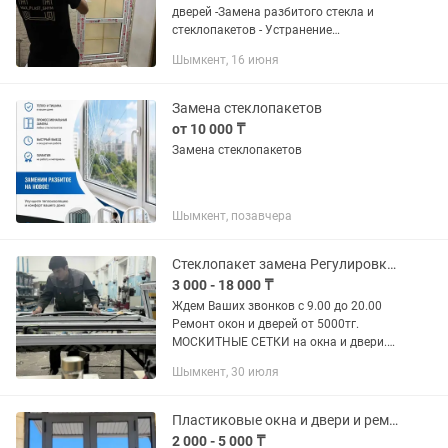
дверей -Замена разбитого стекла и
стеклопакетов - Устранение
продувания свист -Замена резины,
Шымкент, 16 июня
уплотнителя - Замена фурнитуры и
ручек - - Москитные сетки -...
Замена стеклопакетов
от 10 000 ₸
Замена стеклопакетов
Шымкент, позавчера
Стеклопакет замена Регулировка Окон
3 000 - 18 000 ₸
Ждем Ваших звонков с 9.00 до 20.00
Ремонт окон и дверей от 5000тг.
МОСКИТНЫЕ СЕТКИ на окна и двери.
Внутренние, наружные, на петлях.
Шымкент, 30 июля
Стандартные, АНТИПЫЛЬЦА,
АНТИКОШКА производство
Нидерланды....
Пластиковые окна и двери и ремонты
2 000 - 5 000 ₸