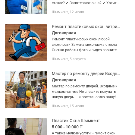
стекле? ✔ Запотевают окна? ✔ Хотите
улучшить тепло- и шумоизоляцию? Мы
Шымкент, 12 июля
быстро и качественно заменим
стеклопакеты любых размеров. 📞...
Ремонт пластиковых окон витрин витражи
Договорная
Ремонт пластиковых окон любой
сложности Замена мехонизма стекла
Оценка работы фото и видео звоните
Шымкент, 5 августа
Мастер по ремонту дверей Входные и межкомнатные
Договорная
Мастер по ремонту дверей. Входные и
межкомнатные Не спешите покупать
новую дверь — я восстановлю вашу!
Профессионально занимаюсь
Шымкент, 15 июля
ремонтом дверей любой сложности
(металлические, деревянные,...
Пластик Окна Шымкент
5 000 - 10 000 ₸
А также мелкие услуги: -Ремонт окон