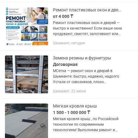
стеклопакетов любого размера и
цвета.Замена...
Ремонт пластиковых окон и дверей. Шымкент
от 4 000 ₸
Ремонт пластиковых окон и дверей —
быстро и качественно! Если ваши окна
продувают, свистят, запотевают или
плохо закрываются — я устраню
Шымкент, сегодня
проблему в короткие сроки. Меня зовут
Дмитрий - мастер по...
Замена резины и фурнитуры
Договорная
МСетка — ремонт окон и дверей в
Шымкенте: быстро, надежно, надолго
Устали от сквозняков, плохо
закрывающихся окон или сломанных
Шымкент, 22 июня
ручек? Мы решаем любые проблемы с
пластиковыми окнами и дверями,
чтобы...
Мягкая кровля крыш
1 500 - 1 000 000 ₸
Мягкая кровля крыш , по Российской
технологии по современным
технологиям! Выполняем ремонт и
гидроизоляцию мягкой кровли