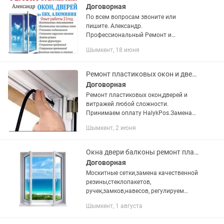
Договорная
По всем вопросам звоните или
пишите. Александр.
Профессиональный Ремонт и
Регулировка Пластиковых и
Шымкент, 18 июня
Алюминиевых Окон, Дверей, Витражей
любой сложности. Устранение
сквозняков и протеканий. -...
Ремонт пластиковых окон и дверей
Договорная
Ремонт пластиковых окон,дверей и
витражей любой сложности.
Принимаем оплату HalykPos.Замена
фурнитуры(навесы,замки,ручки,петли).
Шымкент, 2 июня
Замена уплотнительной
резины.Замена и изготовление
москитных...
Окна двери балконы ремонт пластиковых алюминиевых изделий сборка установка
Договорная
Москитные сетки,замена качественной
резины,стеклопакетов,
ручек,замков,навесов, регулируем
прижим любой сложности.Выполняем
Шымкент, 1 августа
монтаж демонтаж пластиковых
алюминиевых изделий.Тепло и уют