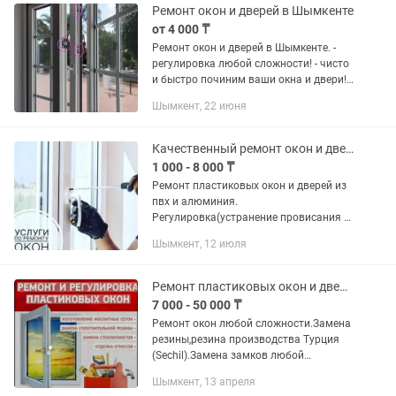
вашему дому!
Ремонт окон и дверей в Шымкенте
от 4 000 ₸
Ремонт окон и дверей в Шымкенте. -
регулировка любой сложности! - чисто
и быстро починим ваши окна и двери! -
с гарантией! Замена стеклопакетов,
Шымкент, 22 июня
резины-уплотнителя, устраним
продувание и...
Качественный ремонт окон и дверей по г. Шымкент.24/7
1 000 - 8 000 ₸
Ремонт пластиковых окон и дверей из
пвх и алюминия.
Регулировка(устранение провисания и
продувания) створок. Замена ручек,
Шымкент, 12 июля
замков, стеклопакетов, детские
замки,навесов(петля), подоконников,
доводчик...
Ремонт пластиковых окон и дверей
7 000 - 50 000 ₸
Ремонт окон любой сложности.Замена
резины,резина производства Турция
(Sechil).Замена замков любой
сложности.Меняем открывание с
Шымкент, 13 апреля
простого на сложный,замена