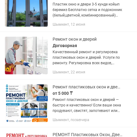
Пластик окно и двери 3-5 кунде койып
беремиз Бесплатно сетка и подоконник
(белый,цветной, комбинированный)
РЕМОНТ окно и двери (1-2 кунде)
Шымкент, 12 июня
Зимный и летный режим Маскитная
сетка (Объем аламыз)...
Ремонт окон и дверей
Договорная
Качественный ремонт и регулировка
пластиковых окон и дверей. Услуги по
ремонту. Регулировка всех видов,
замена уплотнителя, устранение
Шымкент, 22 июня
продувания, протикания, просидания
створки, замена и ремонт...
Ремонт пластиковых окон и дверей
от 5 000 ₸
Ремонт пластиковых окон и дверей —
быстро и качественно! Если ваши окна
продувают, свистят, запотевают или
плохо закрываются — я устраню
Шымкент, позавчера
проблему в короткие сроки. Меня зовут
Дмитрий - мастер по...
РЕМОНТ Пластиковых Окон, Дверей с Гарантией. Стеклопакеты Подоконники Сетки