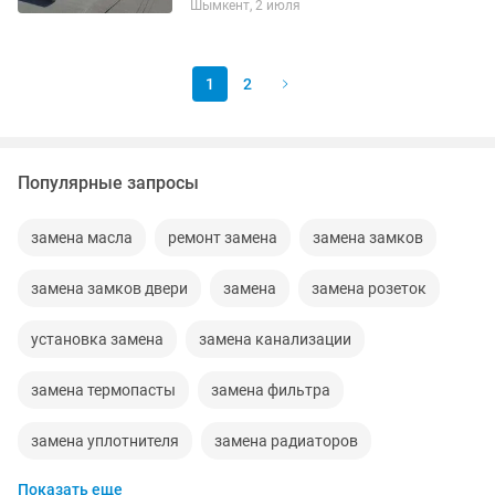
Шымкент, 2 июля
новейшими наплавляемыми
материалами от компании
ТЕХНОНИКОЛЬ: Стеклоизол,...
1
2
Популярные запросы
замена масла
ремонт замена
замена замков
замена замков двери
замена
замена розеток
установка замена
замена канализации
замена термопасты
замена фильтра
замена уплотнителя
замена радиаторов
Показать еще
замена фасадов
установка сердцевины замена