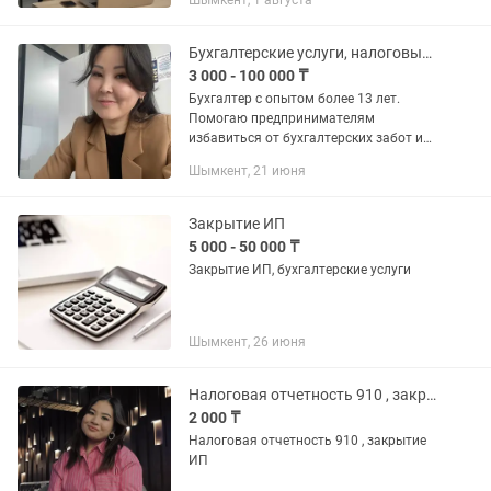
Шымкент, 1 августа
регистрация трудового договора на
сайте - регистрация на сайте ИС...
Бухгалтерские услуги, налоговые отчеты, АВР, закрытие ИП, ТОО
3 000 - 100 000 ₸
Бухгалтер с опытом более 13 лет.
Помогаю предпринимателям
избавиться от бухгалтерских забот и
найти оптимальное решение для их
Шымкент, 21 июня
задач. - Прозрачное ведение
бухгалтерского и налогового учета; -...
Закрытие ИП
5 000 - 50 000 ₸
Закрытие ИП, бухгалтерские услуги
Шымкент, 26 июня
Налоговая отчетность 910 , закрытие ИП
2 000 ₸
Налоговая отчетность 910 , закрытие
ИП