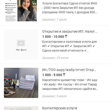
Услуги бухгалтера Сдача отчетов ФНО
- 2000 тенге Закрытие ИП без дохода
упрощенка 5000 тенге, с доходом 8000
тенге, ОУР без дохода 8000 тенге, с
Шымкент, 7 июля
доходом 12000 тенге, крестьянское
хозяйство и другие...
Открытие и закрытие ИП. Налоговая отчетность
1 000 - 10 000 ₸
Бухгалтерские и налоговые услуги для
ИП ✔ Открытие ИП ✔ Закрытие ИП ✔
Сдача налоговой отчетности ✔
Консультации по налогам
Шымкент, 29 июня
Ип /ТОО ашуу/жабу/отчет Открытие и закрытие ИП /ТОО в Казахстане
1 000 - 5 000 ₸
Көрсетілетін қызметтер тізімі: • Ип ашу
• Ип жабу • Ип тоқтау • Ип отчет Перед
закрытием ИП обязательно сдайте все
налоговые декларации и погасите
Шымкент, 9 июля
задолженности, иначе процесс может...
Бухгалтерские услуги