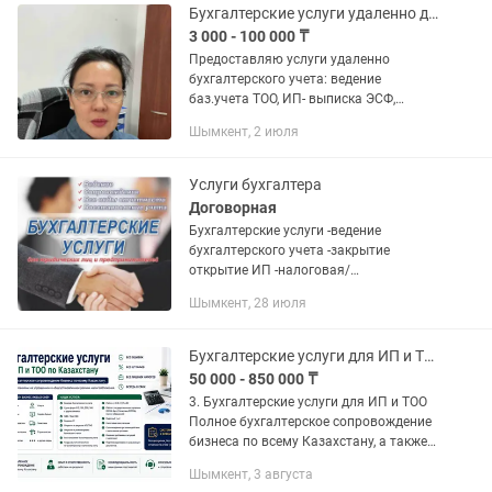
Бухгалтерские услуги удаленно для ТОО, ИП
3 000 - 100 000 ₸
Предоставляю услуги удаленно
бухгалтерского учета: ведение
баз.учета ТОО, ИП- выписка ЭСФ,
СНТ,ЭАВР,банк клиент; сдача
Шымкент, 2 июля
налоговой отчетности
(100,200,300,328,910,220,913,870),
стат.отчетность, импорт....
Услуги бухгалтера
Договорная
Бухгалтерские услуги -ведение
бухгалтерского учета -закрытие
открытие ИП -налоговая/
статистическая отчетность -переход на
Шымкент, 28 июля
режим ОУР/СНР -разовые услуги, а так
же ведение на постоянной основе...
Бухгалтерские услуги для ИП и ТОО
50 000 - 850 000 ₸
3. Бухгалтерские услуги для ИП и ТОО
Полное бухгалтерское сопровождение
бизнеса по всему Казахстану, а также
разовые услуги. Работаем с
Шымкент, 3 августа
компаниями на упрощенном и