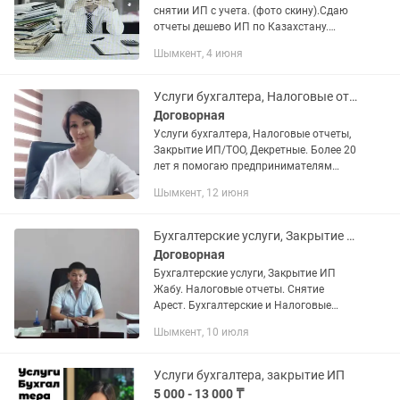
снятии ИП с учета. (фото скину).Сдаю
отчеты дешево ИП по Казахстану.
Снятие ареста счета ИП,ТОО, при
Шымкент, 4 июня
разных ситуациях. Закрытие ИП от
5000тн Предлагаю услуги грамотное...
Услуги бухгалтера, Налоговые отчеты, Закрытие ИП/ТОО, Декретные расчеты.
Договорная
Услуги бухгалтера, Налоговые отчеты,
Закрытие ИП/ТОО, Декретные. Более 20
лет я помогаю предпринимателям
навести порядок в бухгалтерии,
Шымкент, 12 июня
предоставляя полный спектр услуг для
ТОО и ИП. Почему...
Бухгалтерские услуги, Закрытие ИП Жабу. Налоговые отчеты. Авр эсф ТОО.
Договорная
Бухгалтерские услуги, Закрытие ИП
Жабу. Налоговые отчеты. Снятие
Арест. Бухгалтерские и Налоговые
услуги. Сопровождение ИП. Не дорого
Шымкент, 10 июля
Работаем без выходных с 08.00 до
22.00 ч Работаем С Гарантией...
Услуги бухгалтера, закрытие ИП
5 000 - 13 000 ₸