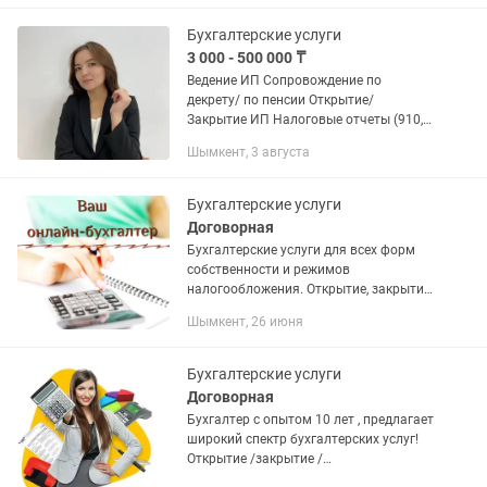
общеустановленном режиме...
Бухгалтерские услуги
3 000 - 500 000 ₸
Ведение ИП Сопровождение по
декрету/ по пенсии Открытие/
Закрытие ИП Налоговые отчеты (910,
200, 220) Консультация для
Шымкент, 3 августа
самозанятых Регистрация
самозанятости Первичные
документации (АВР, ЭСФ,...
Бухгалтерские услуги
Договорная
Бухгалтерские услуги для всех форм
собственности и режимов
налогообложения. Открытие, закрытие
ИП,ТОО Сдача статистической и
Шымкент, 26 июня
налоговой отчётности Постановка и
снятие ККМ Выставление
бухгалтерских...
Бухгалтерские услуги
Договорная
Бухгалтер с опытом 10 лет , предлагает
широкий спектр бухгалтерских услуг!
Открытие /закрытие /
приостановление / Ип/ТОО ! отчеты !