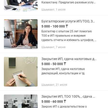
Казахстану. Предлагаю разовые услуги
и полное сопровождение ИП и ТОО. -
Шымкент, 1 июля
Открытие/Приостановление/
Ликвидация ТОО, ИП - Отправка: ЭСФ,
СНТ,...
Бухгалтерские услуги ИП/ТОО, Закрытие ИП, ЭСФ, СНТ
5 000 - 100 000 ₸
Бухгалтер с опытом 25 лет помогаю
ТОО и ИП правильно и вовремя
сдавать отчеты и избежать штрафов, а
также по всеобщему декларированию,
Шымкент, 7 июня
сокращать расходы, оптимизировать
налоги, кассовые разрывы. На...
Закрытие ИП, сдача налоговых деклараций, консультации
5 000 - 50 000 ₸
Закрытие ИП, сдача налоговых
деклараций, консультации и тд
Шымкент, 21 июля
Закрытие ИП, ТОО 100%, , сдача всех налоговых отчетов , горстат, ЭСФ, ЭАВР
5 000 - 60 000 ₸
Закрою ИП с доказательством о