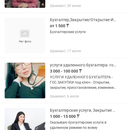
Шымкент, 30 июня
Бухгалтер,Закрытие/Открытие ИП,Отчеты ИП,Арест,График,Постановка на землю
от 1 500 ₸
Бухгалтерские услуги
Шымкент, 17 июля
услуги удаленного бухгалтера- гос.закупки под ключ- Открытие, закрытие,
3 000 - 100 000 ₸
УСЛУГИ УДАЛЕННОГО БУХГАЛТЕРА -
ГОС.ЗАКУПКИ под ключ - Открытие,
закрытие, приостановление, изменение
реквизитов ИП - Все виды налоговой
Шымкент, 6 июля
отчетности ИП, ТОО - ЭСФ, СНТ, АВР - , -
Ведение...
Бухгалтерские услуги, Закрытие ИП/ТОО, Декларация, Отчеты, Разблокировка сч
1 000 - 15 000 ₸
Оказываю бухгалтерские услуги в
удаленном режиме по всему