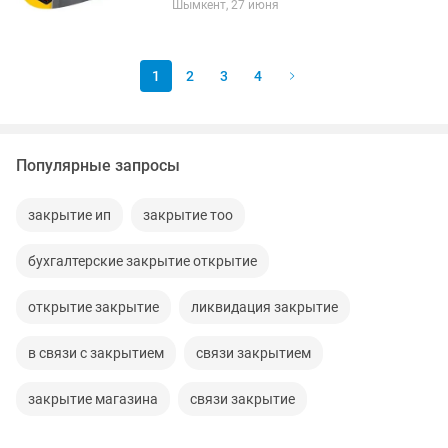
Шымкент, 27 июня
Разовые услуги ( авр , счет на оплату ,
эсф , кадровые документы,...
1
2
3
4
Популярные запросы
закрытие ип
закрытие тоо
бухгалтерские закрытие открытие
открытие закрытие
ликвидация закрытие
в связи с закрытием
связи закрытием
закрытие магазина
связи закрытие