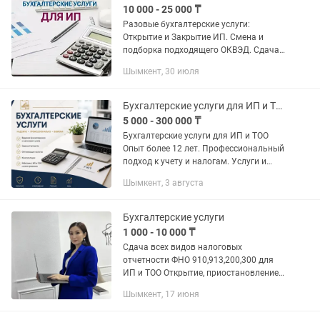
10 000 - 25 000 ₸
Разовые бухгалтерские услуги:
Открытие и Закрытие ИП. Смена и
подборка подходящего ОКВЭД. Сдача
отчетов 910, 200, 913 формы.
Шымкент, 30 июля
Первичная документация.
Бухгалтерские услуги для ИП и ТОО
5 000 - 300 000 ₸
Бухгалтерские услуги для ИП и ТОО
Опыт более 12 лет. Профессиональный
подход к учету и налогам. Услуги и
стоимость: • Консультация бухгалтера
Шымкент, 3 августа
— 10 000 тг • Сопровождение ИП — от
40 000 тг / мес •...
Бухгалтерские услуги
1 000 - 10 000 ₸
Сдача всех видов налоговых
отчетности ФНО 910,913,200,300 для
ИП и ТОО Открытие, приостановление и
закрытие ИП, ТОО Регистрация и
Шымкент, 17 июня
снятие онлайн кассы. Счет на оплату,
накладной Выписка электронных...