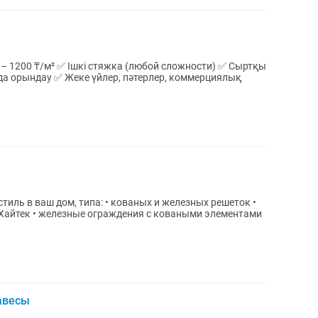
1200 ₸/м² ✅ Ішкі стяжка (любой сложности) ✅ Сыртқы
да орындау ✅ Жеке үйлер, пәтерлер, коммерциялық
иль в ваш дом, типа: • кованых и железных решеток •
и Хайтек • железные ограждения с коваными элементами
авесы