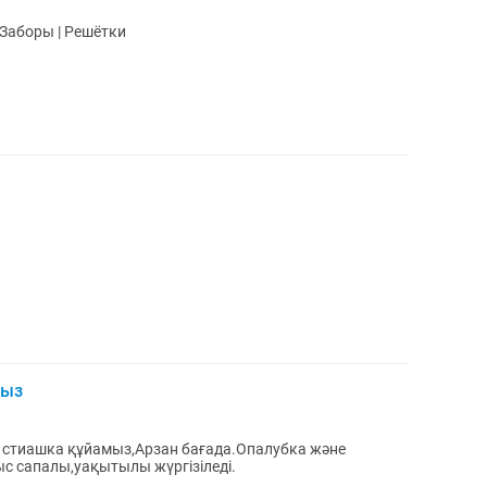
 Заборы | Решётки
мыз
 стиашка құйамыз,Арзан бағада.Опалубка және
с сапалы,уақытылы жүргізіледі.