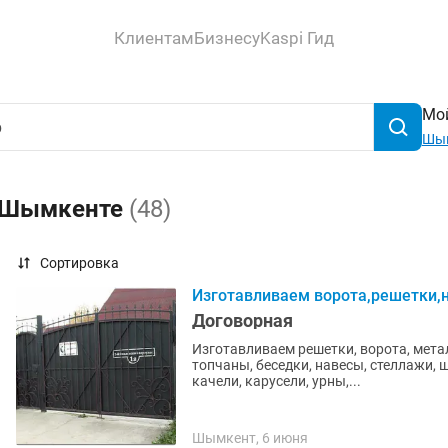
Клиентам
Бизнесу
Kaspi Гид
Мой
Шы
в Шымкенте
(48)
Сортировка
Изготавливаем ворота,решетки,
Договорная
Изготавливаем решетки, ворота, мета
топчаны, беседки, навесы, стеллажи, 
качели, карусели, урны,...
Шымкент, 6 июня