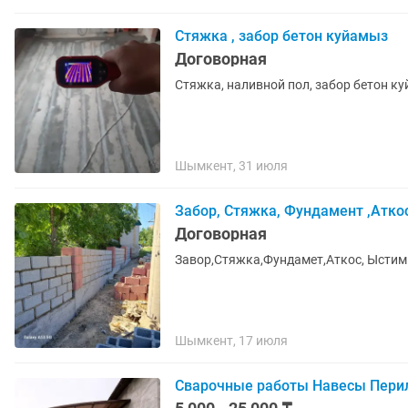
Стяжка , забор бетон куйамыз
Договорная
Стяжка, наливной пол, забор бетон к
Шымкент, 31 июля
Забор, Стяжка, Фундамент ,Атк
Договорная
Завор,Стяжка,Фундамет,Аткос, Ысти
Шымкент, 17 июля
Сварочные работы Навесы Пери