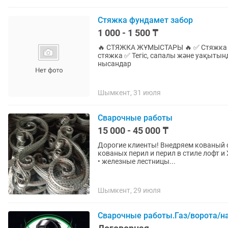
Стяжка фундамет забор
1 000 - 1 500 ₸
🔥 СТЯЖКА ЖҰМЫСТАРЫ 🔥 ✅ Стяжка – 
стяжка ✅ Тегіс, сапалы және уақытын
нысандар
Шымкент, 31 июля
Сварочные работы
15 000 - 45 000 ₸
Дорогие клиенты! Внедряем кованый ст
кованых перил и перил в стиле лофт 
• железные лестницы...
Шымкент, 29 июля
Сварочные работы.Газ/ворота/н