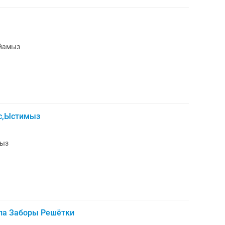
уйамыз
ос,Ыстимыз
мыз
ла Заборы Решётки