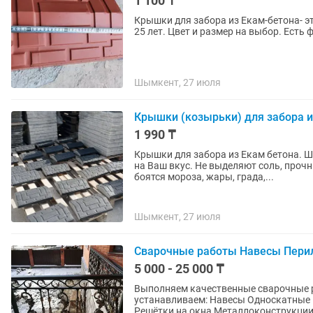
1 100 ₸
Крышки для забора из Екам-бетона- э
25 лет. Цвет и размер на выбор. Есть
Шымкент, 27 июля
Крышки (козырьки) для забора и
1 990 ₸
Крышки для забора из Екам бетона. 
на Ваш вкус. Не выделяют соль, проч
боятся мороза, жары, града,...
Шымкент, 27 июля
Сварочные работы Навесы Пери
5 000 - 25 000 ₸
Выполняем качественные сварочные 
устанавливаем: Навесы Односкатные навесы Арки Перила Лестничные ограждения Заборы
Решётки на окна Металлоконструкции