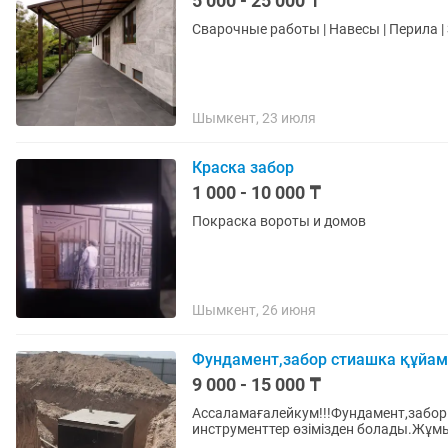
5 000 - 25 000 ₸
Сварочные работы | Навесы | Перила |
Шымкент, 23 июля
Краска забор
1 000 - 10 000 ₸
Покраска вороты и домов
Шымкент, 26 июня
Фундамент,забор стиашка құйа
9 000 - 15 000 ₸
Ассаламағалейкум!!!Фундамент,забор
инструменттер өзімізден болады.Жұмы