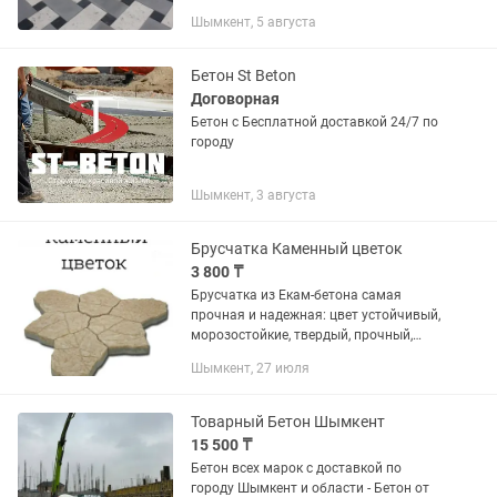
брусчаток из бетона производимый по
Шымкент, 5 августа
европейской технологи, замер,
доставка, выбор дизайна,
консультация по...
Бетон St Beton
Договорная
Бетон с Бесплатной доставкой 24/7 по
городу
Шымкент, 3 августа
Брусчатка Каменный цветок
3 800 ₸
Брусчатка из Екам-бетона самая
прочная и надежная: цвет устойчивый,
морозостойкие, твердый, прочный,
надежный. Доставка по Шымкенту на
Шымкент, 27 июля
манипуляторе
Товарный Бетон Шымкент
15 500 ₸
Бетон всех марок с доставкой по
городу Шымкент и области - Бетон от