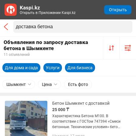
Kaspi.kz
Открыть
Открыть в Приложении Kaspi.kz
Объявления по запросу доставка
бетона в Шымкенте
11 объявлений
Для дома и сада
Услуги
Для бизнеса
Шымкент
Цена
Есть фото
Бетон Шымкент с доставкой
25 000 ₸
Характеристика Бетона М100. В
соответствии с ГОСТом 747394 «Смеси
бетонные. Технические условия» бетон
М100 (марка 100) имеет следующие