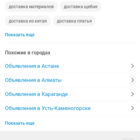
доставка материалов
доставка щебня
доставка из китая
доставка платья
Показать еще
доставка холодильника
доставка сыпучих материалов
доставка груза газель
Похожие в городах
Объявления в Астане
Объявления в Алматы
Объявления в Караганде
Объявления в Усть-Каменогорске
Объявления в Актобе
Показать еще
Объявления в Костанае