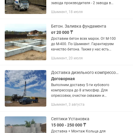
завода производителя - 2 завода в
Шымкент 2 РБУ - Без посредников -
Шымкент, 18 июля
Имеется свой автопарк миксеров Мы
работаем на качество, и...
Бетон. Заливка фундамента
от 20 000 ₸
Доставим бетон всех марок. От М-100
до М-400. По Шымкент. Гарантируем
качество бетона. Также у нас есть
бригады по опалубке. Они установят
Шымкент, 20 июля
вам опалубку и зальют бетон.
Заказать можете в любом объеме.
Доставка дизельного компрессора
Договорная
Выполним доставку 5-ти кубового
компрессора до 8 атмосфер. Для
опрессовки, очистки скважин и
разрушения бетона
Шымкент, 3 августа
Септики Установка
15 000 - 250 000 ₸
Доставка + Монтаж Кольца для