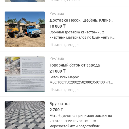
Шымкент, 17 июля
характеристики: класс прочности В7,5,
что означает что может...
Реклама
Доставка Песок, Щебень, Клинец, Глина. ЗИЛ. Шымкент
10 000 ₸
Срочная доставка качественных
инертных материалов по Шымкенту и
пригороду! Работаем на совесть, без
Шымкент, сегодня
посредников. Наш ассортимент: Песок:
Мытый (для стяжки, бетона,для
кладки). Щебень: Всех фракций...
Реклама
Товарный бетон от завода
21 000 ₸
Бетон всех марок
М50;100;150;200;250;300;350;400 и т.д,
в точной концентрации смесей,
Шымкент, сегодня
изготовленных по новейшим
технологиям. Цена каждой марки
зависит от дальности объекта и
Брусчатка
объема, в большом...
2 700 ₸
Мега брусчатка принимает заказы на
изготовление качественных
морозостойких и водостойких