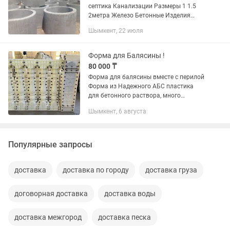
септика Канализации Размеры 1 1.5
2метра Железо Бетонные Изделия
Плиты Перекрытия Столбы Кран 25
Шымкент, 22 июля
тонник
Форма для Балясины !
80 000 ₸
Форма для балясины вместе с перилой
Форма из Надежного АБС пластика
для бетонного раствора, много
разовая А так же есть формы для:
Шымкент, 6 августа
РИМСКИХ КОЛОНН ВСЕХ ВИДОВ
Доставка по всему Казахстану В...
Популярные запросы
доставка
доставка по городу
доставка груза
договорная доставка
доставка воды
доставка межгород
доставка песка