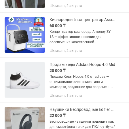
повторной установке. Отличный
Шымкент, 2 августа
вариант для дома, дачи, гаража, бани,
мастерской, пристройки или...
Кислородный концентратор Амони
60 000 ₸
Концентратор кислорода Amonoy ZY-
1S — эффективное решение для
обеспечения качественной
кислородной терапии в домашних
Шымкент, 2 августа
условиях. Этот прибор сочетает в себе
высокую производительность и
удобство...
Продам кеды Adidas Hoops 4.0 Mid
20 000 ₸
Продам Кеды Hoops 4.0 от adidas —
оптимальное сочетание стиля и
комфорта, созданное для современных
мужчин. Выбирай функциональную
Шымкент, 1 августа
обувь для своих повседневных
образов. СЦЕПЛЕНИЕ С...
Наушники Беспроводные Edifier W820NB Plus
22 000 ₸
Беспроводные наушники подойдут как
для смартфона так и для ПК/ноутбука/