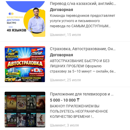
Перевод с/на казахский, английский, немецкий, китайский, турецкий
Договорная
Команда переводчиков предоставляет
услуги устного и письменного
перевода по САМЫМ ДОСТУПНЫМ
ЦЕНАМ. Выбрав нас, вы всегда
Шымкент, 15 июля
ЭКОНОМИТЕ свои средства, потому
что у нас приемлемые цены для
постоянных...
Страховка, Автострахование, Онлайн!
Договорная
АВТОСТРАХОВАНИЕ БЫСТРО И БЕЗ
ЛИШНИХ ПРОБЛЕМ! Оформлю
страховку за 5–10 минут — онлайн, без
очередей и переплат. • Для граждан
Шымкент, 25 июля
РК: • Легковые авто • Спецтехника •
Для нерезидентов: • Временный...
Приложение для телевизоров и ПК . Фильмы сериалы и т.д. без рекламы.
5 000 - 10 000 ₸
ВАЖНО!!! ПРИЛОЖЕНИЕМ ВЫ
ПОЛЬЗУЕТЕСЬ НЕОГРАНИЧЕННОЕ
КОЛИЧЕСТВО ВРЕМЕНИ !
АБОНЕНТСКОЙ ПЛАТЫ НЕТ !
Шымкент, 3 июля
СТАБИЛЬНОЕ ПОДКЛЮЧЕНИЕ К