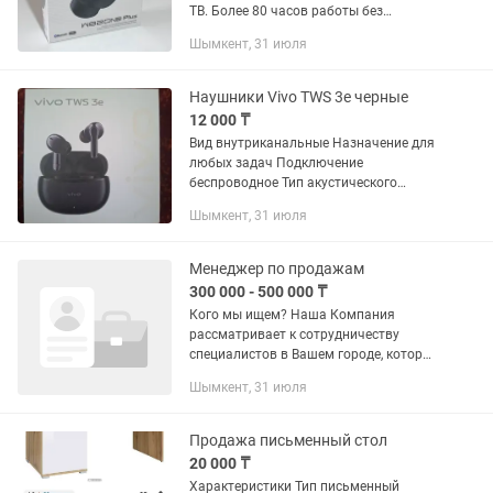
ТВ. Более 80 часов работы без
подзарядки, активное
Шымкент, 31 июля
шумоподавление, мягкие приятные на
ощупь амбушюры. Качество звука и
сборки...
Наушники Vivo TWS 3e черные
12 000 ₸
Вид внутриканальные Назначение для
любых задач Подключение
беспроводное Тип акустического
оформления закрытые Частота
Шымкент, 31 июля
воспроизведения 20 Гц - 20000 Гц
Импеданс 32 Ом Чувствительность 96
дБ Вес 4.4...
Менеджер по продажам
300 000 - 500 000 ₸
Кого мы ищем? Наша Компания
рассматривает к сотрудничеству
специалистов в Вашем городе, которые
умеют продавать, работать с
Шымкент, 31 июля
клиентами и доводить сделки до
результата. Сфера деятельности...
Продажа письменный стол
20 000 ₸
Характеристики Тип письменный