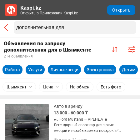
Kaspi.kz
Открыть
Открыть в Приложении Kaspi.kz
Объявления по запросу
дополнительная для в Шымкенте
214 объявления
Работа
Услуги
Личные вещи
Электроника
Детям
Шымкент
Цена
На обмен
Есть фото
Авто в аренду
13 000 - 60 000 ₸
🏎️ Ford Mustang — АРЕНДА 🔥
Легендарный спорткар для ярких
эмоций и незабываемых поездок! ✅
Стоимость аренды — 60 000 тг/сутки ✅