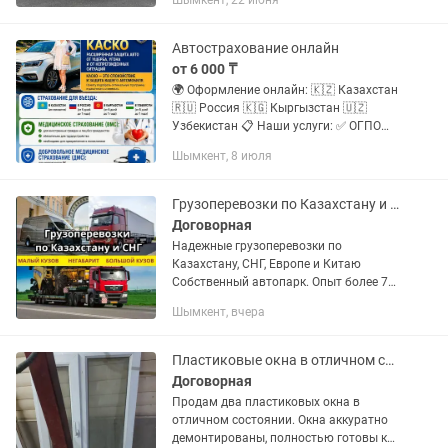
Шымкент, 22 июня
Стильный и эффектный внешний вид ✅
Мощный двигатель ✅ Комфортный...
Автострахование онлайн
от 6 000 ₸
🌍 Оформление онлайн: 🇰🇿 Казахстан
🇷🇺 Россия 🇰🇬 Кыргызстан 🇺🇿
Узбекистан 📋 Наши услуги: ✅ ОГПО
(Казахстан) ✅ Страхование
Шымкент, 8 июля
автомобилей из других стран на
территории Казахстана ✅
Премиальное...
Грузоперевозки по Казахстану и СНГ
Договорная
Надежные грузоперевозки по
Казахстану, СНГ, Европе и Китаю
Собственный автопарк. Опыт более 7
лет. Индивидуальный подход.
Шымкент, вчера
Компания Nomad Logistics
предоставляет полный комплекс...
Пластиковые окна в отличном состоянии большое и маленькое
Договорная
Продам два пластиковых окна в
отличном состоянии. Окна аккуратно
демонтированы, полностью готовы к