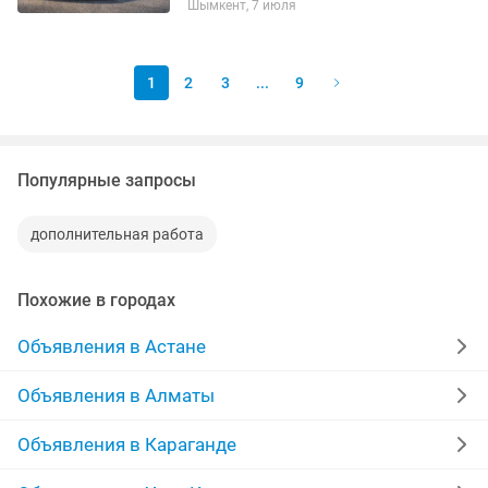
Шымкент, 7 июля
Полис сразу проходит регистрацию в
базе. ✔ Онлайн оформление за...
1
2
3
...
9
Популярные запросы
дополнительная работа
Похожие в городах
Объявления в Астане
Объявления в Алматы
Объявления в Караганде