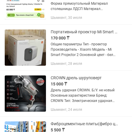
Форма прямоугольный Материал
столешницы ЛДСП Материал
основания ЛДСП Ширина 120.0 см
Шымкент, 30 июля
Глубина 60.0 см Высота 76.0 см
Регулировка по высоте Нет
Применение для офиса, для...
Портативный проектор Mi Smart Projector 2
170 000 ₸
Общие параметры Тип - проектор
Производитель - Xiaomi Модель - Mi
Smart Projector 2 Основной цвет - белый
Изображение Проекционная
Шымкент, 28 июля
технология - DLP Разрешение -
1920x1080 Соотношение сторон -...
CROWN дрель шуруповерт
15 000 ₸
Дрель ударная CROWN. Б/У. не новый
Основные характеристики Бренд:
CROWN Тип: Электрическая ударная
дрель Питание: 220–240 В, от сети Тип
Шымкент, 24 июля
патрона: Ключевой, металлический
Диаметр патрона: 13...
Фиброцементные плиты(фибро цементные панели, ФЦП, КЦП)
5 500 ₸