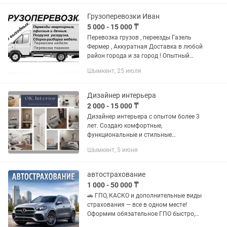
ИНТЕРНЕТУ ОБЯЗАТЕЛЬНО! Телевизор
на базе андроид 9.0 + или новые смарт
Грузоперевозки Иван
- лучше...
5 000 - 15 000 ₸
Перевозка грузов , переезды Газель
Фермер , Аккуратная Доставка в любой
район города и за город ! Опытный
водитель с большим стажем ! 5
Шымкент, 25 июля
пассажирских мест для вашего
удобства и грузчиков !...
Дизайнер интерьера
2 000 - 15 000 ₸
Дизайнер интерьера с опытом более 3
лет. Создаю комфортные,
функциональные и стильные
пространства, учитывая ваши
Шымкент, 5 июня
пожелания, образ жизни и бюджет.
Работаю с любыми стилями интерьера
— от современного...
автострахование
1 000 - 50 000 ₸
🚗 ГПО, КАСКО и дополнительные виды
страхования — все в одном месте!
Оформим обязательное ГПО быстро,
официально и без лишних хлопот.