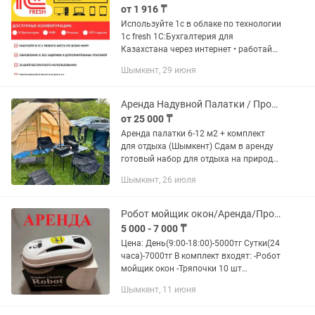
от 1 916 ₸
Используйте 1с в облаке по технологии
1с fresh 1С:Бухгалтерия для
Казахстана через интернет • работайте
в 1С с любого места по всему миру •
Шымкент, 29 июня
обновление 1С без задержек и
дополнительных платежей • 30...
Аренда Надувной Палатки / Прокат Кэмпинг / Поход / Отдых и Рыбалка
от 25 000 ₸
Аренда палатки 6-12 м2 + комплект
для отдыха (Шымкент) Сдам в аренду
готовый набор для отдыха на природе
с большой палаткой от 6 до 12 м2.
Шымкент, 26 июля
Подходит для семьи, компании друзей,
выезда за город,...
Робот мойщик окон/Аренда/Прокат/Шымкент
5 000 - 7 000 ₸
Цена: День(9:00-18:00)-5000тг Сутки(24
часа)-7000тг В комплект входят: -Робот
мойщик окон -Тряпочки 10 шт
-Распылитель (дозатор)
Шымкент, 11 июня
-Страховочный трос -Зарядка -Пульт...