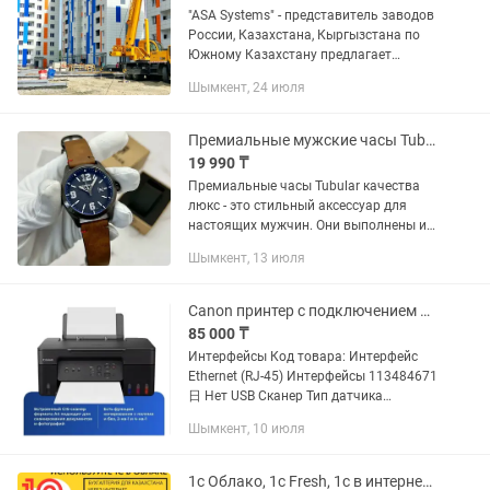
"ASA Systems" - представитель заводов
России, Казахстана, Кыргызстана по
Южному Казахстану предлагает
ФИБРОЦЕМЕНТНЫЕ/
Шымкент, 24 июля
ХРИЗОТИЛЦЕМЕНТНЫЕ
ПЛИТЫ(ПАНЕЛИ) А так же
подконструкцию(подсистему): +...
Премиальные мужские часы Tubular
19 990 ₸
Премиальные часы Tubular качества
люкс - это стильный аксессуар для
настоящих мужчин. Они выполнены из
высококачественных материалов,
Шымкент, 13 июля
таких как нержавеющая сталь и
натуральная кожа, и оснащены...
Canon принтер с подключением WI-FI
85 000 ₸
Интерфейсы Код товара: Интерфейс
Ethernet (RJ-45) Интерфейсы 113484671
日 Нет USB Сканер Тип датчика
Максимальный формат оригинала
Шымкент, 10 июля
Максимальный размер сканирования
контактный (CIS) A4 210x297...
1с Облако, 1c Fresh, 1с в интернете с любой точки мира