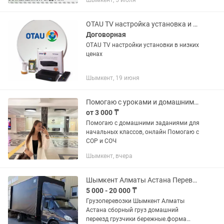
Шымкент, 5 июля
ПЛОТНИКА -Замена сердцевин -Замена
дверных ручек -Ремонт мебели
-Ремонт...
OTAU TV настройка установка и так же домашние антенны.продажа кронштейнов
Договорная
OTAU TV настройки установки в низких
ценах
Шымкент, 19 июня
Помогаю с уроками и домашними заданиями начальных классов
от 3 000 ₸
Помогаю с домашними заданиями для
начальных классов, онлайн Помогаю с
СОР и СОЧ
Шымкент, вчера
Шымкент Алматы Астана Перевозки сборные грузы домашний переезд Грузчики
5 000 - 20 000 ₸
Грузоперевозки Шымкент Алматы
Астана сборный груз домашний
переезд грузчики бережные.форма