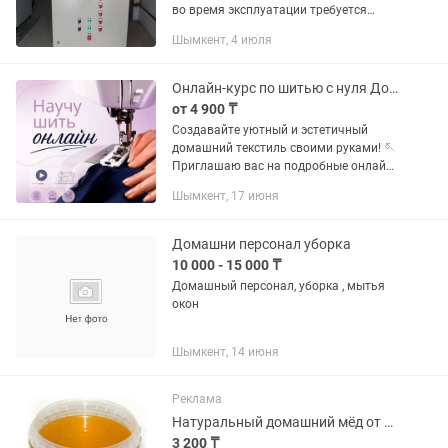
во время эксплуатации требуется
замена или добавление хладагента.
Шымкент, 4 июля
Заправка кондиционеров на дому
чаще всего проводится при утечке...
Онлайн-курс по шитью с нуля Домашний текстиль (Рассрочка Kaspi 0-0-4
от 4 900 ₸
Создавайте уютный и эстетичный
домашний текстиль своими руками! 🪡
Приглашаю вас на подробные онлайн-
уроки по шитью. Курс разработан
Шымкент, 17 июня
специально для тех, кто хочет
научиться шить ровно, красиво и без...
Домашни персонал уборка
10 000 - 15 000 ₸
Домашный персонал, уборка , мытья
окон
Шымкент, 14 июня
Реклама
Натуральный домашний мёд от пасечника/Таза үй балы бал ара шаруашылығынан
3 200 ₸