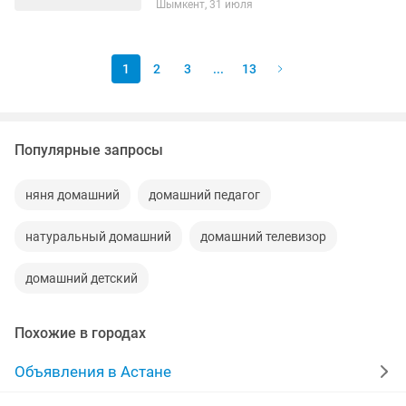
Шымкент, 31 июля
сай ойнап, дамуына көңіл бөлу.
Баланың киімдерін реттеу. Үйдің...
1
2
3
...
13
Популярные запросы
няня домашний
домашний педагог
натуральный домашний
домашний телевизор
домашний детский
Похожие в городах
Объявления в Астане