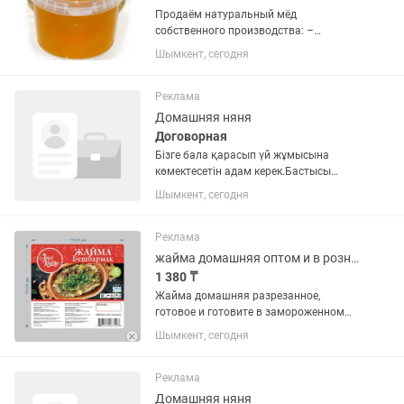
Продаём натуральный мёд
собственного производства: –
Эспарцетовый мёд (мягкий вкус,
Шымкент, сегодня
полезен для пищеварения) – 1 кг –
3200 тг – Мёд из курая (ароматный,
редкий сорт) – 1 кг – 3200 тг –
Реклама
Разнотравье...
Домашняя няня
Договорная
Бізге бала қарасып үй жұмысына
көмектесетін адам керек.Бастысы
балаға жақсы қарау,жауапты таза
Шымкент, сегодня
адам керек.
Реклама
жайма домашняя оптом и в розницу
1 380 ₸
Жайма домашняя разрезанное,
готовое и готовите в замороженном
виде. Работаем седьмой год , срок
Шымкент, сегодня
хранения 6 мес , есть
сертификат.Приглашаем к
сотрудничеству со всех городов .Товар
Реклама
вакумированной...
Домашняя няня