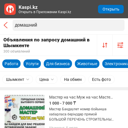
Kaspi.kz
Открыть
Открыть в Приложении Kaspi.kz
Объявления по запросу домашний в
Шымкенте
300 объявлений
Работа
Услуги
Для бизнеса
Животные
Электроник
Шымкент
Цена
На обмен
Есть фото
Мастер на час Муж на час Мастер на все руки Мастер Домашний
1 000 - 7 000 ₸
Мастер Бакдаулет номер бойынша
хабарласа беріңздер прямой
БОЛЬШОЙ ПЕРЕЧЕНЬ СТРОИТЕЛЬНЫХ
УСЛУГ (ПЛОТНИК,САНТЕХНИК, Услуга