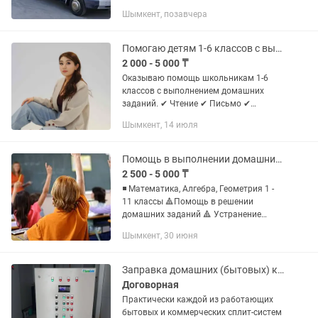
оплаты любая. Договор .Газель 20-
Шымкент, позавчера
30кубов .Мерседес 45 кубов
Помогаю детям 1-6 классов с выполнением домашних заданий.
2 000 - 5 000 ₸
Оказываю помощь школьникам 1-6
классов с выполнением домашних
заданий. ✔ Чтение ✔ Письмо ✔
Математика
Шымкент, 14 июля
Помощь в выполнении домашних заданий
2 500 - 5 000 ₸
◾ Математика, Алгебра, Геометрия 1 -
11 классы 🔺Помощь в решении
домашних заданий 🔺 Устранение
пробелов по прошлым темам
Шымкент, 30 июня
🔺Подготовка к СОР/СОЧ 💻Формат
обучения: онлайн 🌐Платформа:
Google...
Заправка домашних (бытовых) кондиционеров
Договорная
Практически каждой из работающих
бытовых и коммерческих сплит-систем