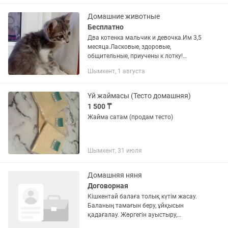
такие упражнения, как: - разведение
рук в...
Домашние животные
Бесплатно
Два котенка мальчик и девочка.Им 3,5
месяца.Ласковые, здоровые,
общительные, приучены к лотку!
Кушают: хлеб, мясо, потраха, сёлезенку,
Шымкент, 1 августа
легкие, печень.Желательно в частный
дом.Пишите, звоните +
Үй жаймасы (Тесто домашняя)
1 500 ₸
Жайма сатам (продам тесто)
Шымкент, 31 июля
Домашняя няня
Договорная
Кішкентай балаға толық күтім жасау.
Баланың тамағын беру, ұйқысын
қадағалау. Жөргегін ауыстыру,
тазалығын сақтау. Баламен жасына