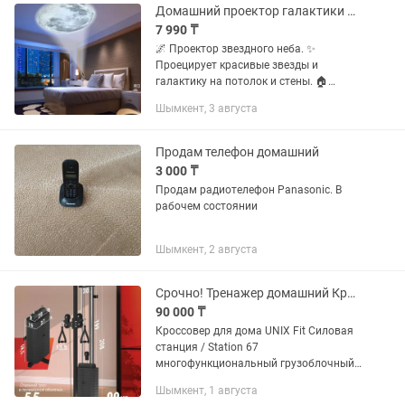
Домашний проектор галактики и звезд
7 990 ₸
🌌 Проектор звездного неба. ✨
Проецирует красивые звезды и
галактику на потолок и стены. 🏠
Создает уютную атмосферу для
Шымкент, 3 августа
отдыха, сна или вечера дома. 📦
Новый, в наличии.
Продам телефон домашний
3 000 ₸
Продам радиотелефон Panasonic. В
рабочем состоянии
Шымкент, 2 августа
Срочно! Тренажер домашний Кроссовер
90 000 ₸
Кроссовер для дома UNIX Fit Силовая
станция / Station 67
многофункциональный грузоблочный
силовой тренажер, 1 блок, на все
Шымкент, 1 августа
группы мышц Вы сможете выполнять