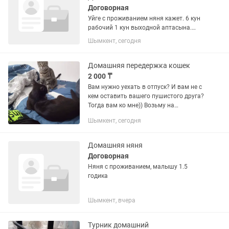
Договорная
Уйге с проживанием няня кажет. 6 кун
рабочий 1 кун выходной аптасына.
Шымкент каласы,центрде турамын.
Шымкент, сегодня
Балага карау,уй шаруалармен комек
Домашняя передержка кошек
2 000 ₸
Вам нужно уехать в отпуск? И вам не с
кем оставить вашего пушистого друга?
Тогда вам ко мне)) Возьму на
передержку вашего питомца. Уход и
Шымкент, сегодня
заботу гарантирую, от вас требуется
это миски, корм и...
Домашняя няня
Договорная
Няня с проживанием, малышу 1.5
годика
Шымкент, вчера
Турник домашний