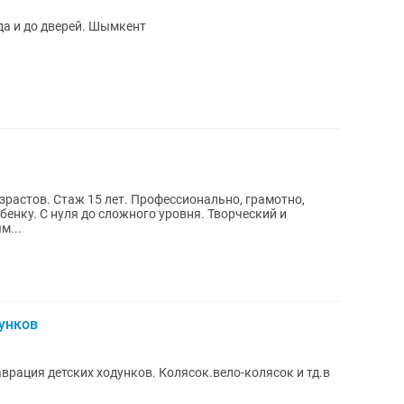
да и до дверей. Шымкент
растов. Стаж 15 лет. Профессионально, грамотно,
енку. С нуля до сложного уровня. Творческий и
м...
унков
врация детских ходунков. Колясок.вело-колясок и тд.в