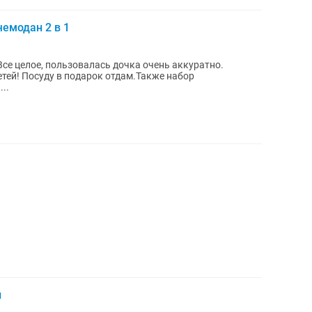
чемодан 2 в 1
Все целое, пользовалась дочка очень аккуратно.
тей! Посуду в подарок отдам.Также набор
..
й