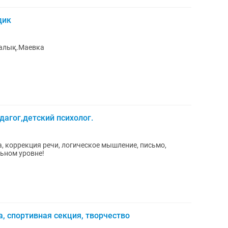
дик
далық.Маевка
дагог,детский психолог.
, коррекция речи, логическое мышление, письмо,
льном уровне!
, спортивная секция, творчество