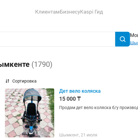
Клиентам
Бизнесу
Kaspi Гид
Мой
Шы
Шымкенте
(1790)
Сортировка
Дет вело коляска
15 000 ₸
Продам дет вело коляска б/у производ
Шымкент, 21 июля