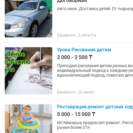
Договорная
Авто няня. Доставка детей. От подъез
Шымкент, 3 августа
Уроки Рисования детям
2 000 - 2 500 ₸
Преподаю рисование детям разных воз
индивидуальный подход к каждому реб
вдохновляющий подход, помогаю детя
Шымкент, 26 июля
Реставрация.ремонт детских ход
5 000 - 15 000 ₸
Ип"Айжарық предлагает:ремонт. Реста
рынке более 27л