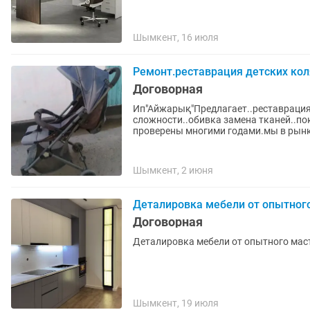
Шымкент, 16 июля
Ремонт.реставрация детских кол
Договорная
Ип"Айжарық"Предлагает..реставрация
сложности..обивка замена тканей..по
проверены многими годами.мы в рынке
Шымкент, 2 июня
Деталировка мебели от опытног
Договорная
Деталировка мебели от опытного мас
Шымкент, 19 июля