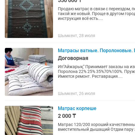
550 000 ₸
Продаю матрас в связи с переездом, п
такой же новый. Проще в другом горо
инструкция всё есть....
Шымкент, 28 июля
Матрасы ватные. Поролоновые.
Договорная
Ип"Айжарық" Принимает заказы на из
Поролона 22% 25% 35%70%100%. Пруж
Имеется ремонт. Реставрация....
Шымкент, 26 июля
Матрас корпеше
2 000 ₸
Матрас 120/200 хороший качественный натур
вместительный дышащий О