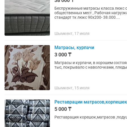
38 000 ₸
Беспружинные матрасы класса люкс с
общественных мест , Рабочая нагрузка 150 кг на с
стандарт тк люкс 90х200- 38.000....
Шымкент, 17 июля
Матрасы, курпачи
3 000 ₸
Матрасы и курпачи, в хорошем состоян
тыс, покрывало с наволочками, плед
Шымкент, 15 июля
Реставрации матрасов,корпешек
5 000 ₸
Реставрация корешок,матрасов ,поду