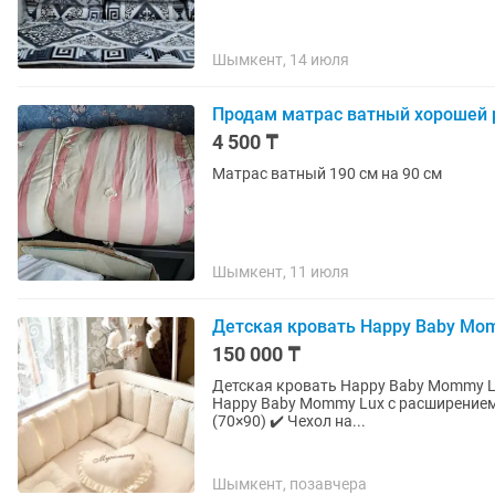
Шымкент, 14 июля
Продам матрас ватный хорошей р
4 500 ₸
Матрас ватный 190 см на 90 см
Шымкент, 11 июля
Детская кровать Happy Baby Mom
150 000 ₸
Детская кровать Happy Baby Mommy Lux с матрасом 
Happy Baby Mommy Lux с расширением.
(70×90) ✔️ Чехол на...
Шымкент, позавчера