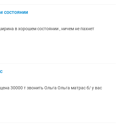
м состоянии
ширина в хорошем состоянии , ничем не пахнет
с
ть Ольга Ольга матрас б/ у вас