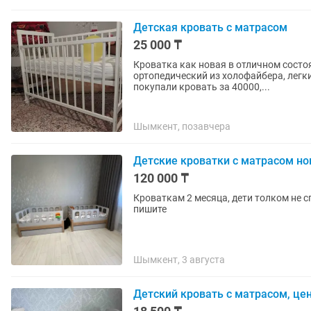
Детская кровать с матрасом
25 000 ₸
Кроватка как новая в отличном состоя
ортопедический из холофайбера, легки
покупали кровать за 40000,...
Шымкент, позавчера
Детские кроватки с матрасом н
120 000 ₸
Кроваткам 2 месяца, дети толком не 
пишите
Шымкент, 3 августа
Детский кровать с матрасом, це