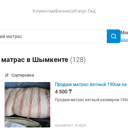
Клиентам
Бизнесу
Kaspi Гид
Мой
Шы
й матрас в Шымкенте
(128)
Сортировка
Продам матрас ватный 190см на 
4 500 ₸
Продам матрас ватный размером 190с
Шымкент, вчера