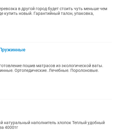
еревозка в другой город будет стоить чуть меньше чем
де купить новый. Гарантийный талон, упаковка,
 Пружинные
готовление пошив матрасов из экологической ваты.
инные. Ортопедические. Лечебные. Поролоновые.
альный наполнитель хлопок Теплый удобный
тдам пару за 4000тг