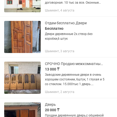
договорная. 10 тыс за все. Оконные
рамы двойные.
Шымкент, 4 августа
Отдам бесплатно.Двери
Бесплатно
Двери деревянные 2х.створ.без
коробки,6 штук
Шымкент, 3 августа
СРОЧНО Продаю межкомнатные двери
13 000 ₸
Заводские деревянные двери в очень
хорошем состоянии, 6штук, 1 глухая и 5
со стеклом. 15.000тыс 1 дверь.
0.82.00м. Белорусское производство.
Шымкент, 2 августа
Город Шымкент, подробнее по номеру
писать на .
Дверь
20 000 ₸
Продам деревянную дверь,с обшивкой