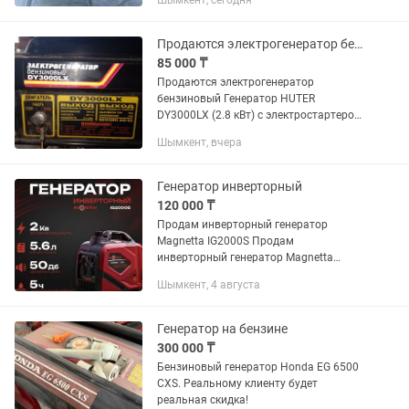
Шымкент, сегодня
Продаются электрогенератор бензиновый Генератор HUTER DY3000LX (2.8 кВт)
85 000 ₸
Продаются электрогенератор
бензиновый Генератор HUTER
DY3000LX (2.8 кВт) с электростартером
за 85 000 тенге в отличном рабочем
Шымкент, вчера
состоянии. Был приобретен за 150 000,
но так не пригодился, в данный...
Генератор инверторный
120 000 ₸
Продам инверторный генератор
Magnetta IG2000S Продам
инверторный генератор Magnetta
IG2000S в отличном состоянии.
Шымкент, 4 августа
Пользовался всего один раз для
проверки работы. Заводится легко,
работает ровно и...
Генератор на бензине
300 000 ₸
Бензиновый генератор Honda EG 6500
CXS. Реальному клиенту будет
реальная скидка!