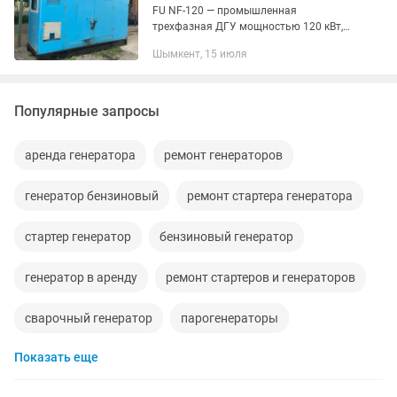
FU NF-120 — промышленная
трехфазная ДГУ мощностью 120 кВт,
предназначенная для резервного и
Шымкент, 15 июля
постоянного электроснабжения
предприятий, строительных объектов,...
Популярные запросы
аренда генератора
ремонт генераторов
генератор бензиновый
ремонт стартера генератора
стартер генератор
бензиновый генератор
генератор в аренду
ремонт стартеров и генераторов
сварочный генератор
парогенераторы
Показать еще
аренда парогенератора
генератор бензин