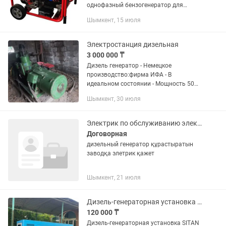
однофазный бензогенератор для
резервного электроснабжения дома,
Шымкент, 15 июля
стройки, мастерских и коммерческих
объектов. Оснащён 4-тактным
двигателем LT192F...
Электростанция дизельная
3 000 000 ₸
Дизель генератор - Немецкое
производство:фирма ИФА - В
идеальном состоянии - Мощность 50
кВт - Не требует охлаждающей
Шымкент, 30 июля
жидкости так как генератор
воздушного охлаждения. - В комплекте
идет щит...
Электрик по обслуживанию электрооборудования
Договорная
дизельный генератор құрастыратын
заводқа элетрик қажет
Шымкент, 21 июля
Дизель-генераторная установка 120 кВт SITAN FU NF-120
120 000 ₸
Дизель-генераторная установка SITAN