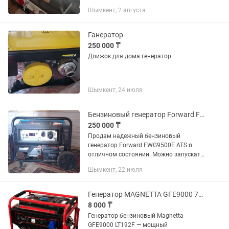
Шымкент, 2 августа
Ганератор
250 000 ₸
Движок для дома генератор
Шымкент, 24 июля
Бензиновый генератор Forward FWG9500E с автозапуском б/у
250 000 ₸
Продам надежный бензиновый
генератор Forward FWG9500E ATS в
отличном состоянии. Можно запускать
как вручную, так и автоматически. Тут
Шымкент, 22 июля
система ATS, поэтому автоматически
включается при отключении...
Генератор MAGNETTA GFE9000 7.5квт
8 000 ₸
Генератор бензиновый Magnetta
GFE9000 LT192F — мощный