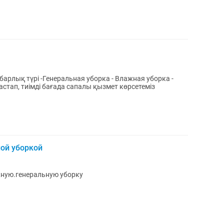
 -Генеральная уборка - Влажная уборка -
 Квм 300тг ден бастап, тиімді бағада сапалы қызмет көрсетеміз
ой уборкой
жную.генеральную уборку