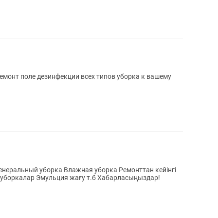
емонт поле дезинфекции всех типов уборка к вашему
енеральный уборка Влажная уборка Ремонттан кейінгі
жинау ,тазалау Кухня, санузел ге жеке уборкалар Эмульция жағу т.б Хабарласыңыздар!