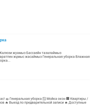
орка
орка...
артиры /
ступные