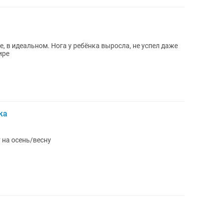
, в идеальном. Нога у ребёнка выросла, не успел даже
ире
ка
 на осень/весну