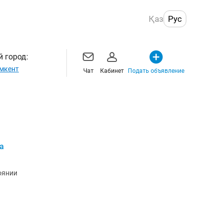
Қаз
Рус
 город:
мкент
Чат
Кабинет
Подать объявление
а
оянии