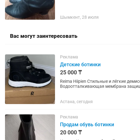
Шымкент, 28 июля
Вас могут заинтересовать
Реклама
Детские ботинки
25 000 ₸
Reima Hiipien Стильные и лёгкие демисезонные ботинки Reima Hiipien для детей.
Водоотталкивающая мембрана защищае
прохладную погоду. Гибкая...
Астана, сегодня
Реклама
Продам обувь ботинки
20 000 ₸