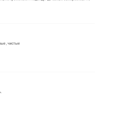
ные , чистые
ь.