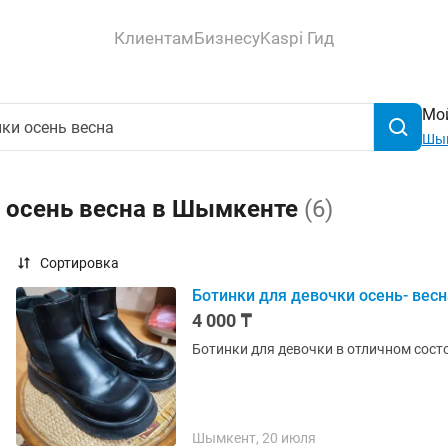
Клиентам
Бизнесу
Kaspi Гид
Мой
Шы
и осень весна в Шымкенте
(6)
Сортировка
Ботинки для девочки осень- весн
4 000 ₸
Ботинки для девочки в отличном сост
Шымкент, 20 июля