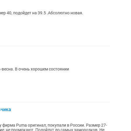
мер 40, подойдет на 39.5 .Абсолютно новая.
ь-весна. В очень хорошем состоянии
ьчика
у фирма Puma оригинал, покупали в России. Размер 27-
кие, не промокают. Подойдут до самых заморозков. Не