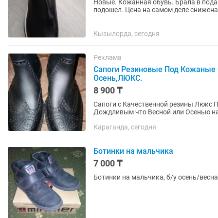
Новые. Кожанная обувь. Брала в подар
подошел. Цена на самом деле снижена
Кызылорда, сегодня
Реклама
Сапоги Резиновые Под Кожаные 
Осень,ЛЮКС.
8 900 ₸
Сапоги с Качественной резины Люкс 
Дождливым что Весной или Осенью на
Кожаные но это такая Резина Качество
Караганда, сегодня
Ботинки на мальчика
7 000 ₸
Ботинки на мальчика, б/у осень/весна