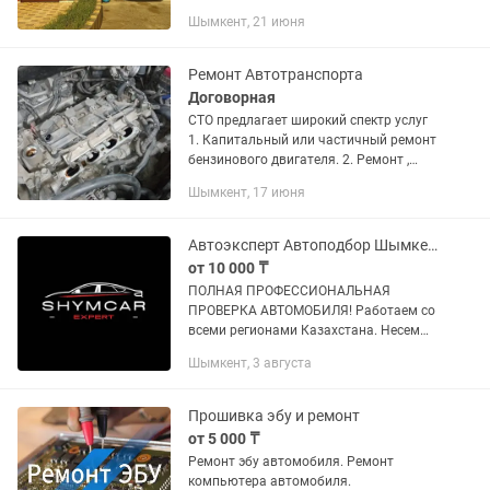
жидкости и двигателя!!! моторные
Шымкент, 21 июня
масла германия 1л=3500тги выше.
Ремонт Автотранспорта
Договорная
СТО предлагает широкий спектр услуг
1. Капитальный или частичный ремонт
бензинового двигателя. 2. Ремонт ,
реставрация ходовой части. 3.
Шымкент, 17 июня
Проточка тормозных дисков на спец.
оборудовании. 4. Промывка...
Автоэксперт Автоподбор Шымкент
от 10 000 ₸
ПОЛНАЯ ПРОФЕССИОНАЛЬНАЯ
ПРОВЕРКА АВТОМОБИЛЯ! Работаем со
всеми регионами Казахстана. Несем
полную ответственность за
Шымкент, 3 августа
проделанную работу! Гарантируем
объективность и не подкупность!
Проверка ЛКП,...
Прошивка эбу и ремонт
от 5 000 ₸
Ремонт эбу автомобиля. Ремонт
компьютера автомобиля.