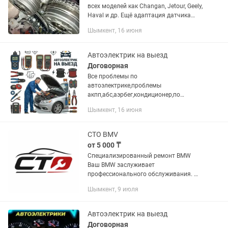
всех моделей как Changan, Jetour, Geely,
Haval и др. Ещё адаптация датчика
столкновение, адаптация АКПП и
Шымкент, 16 июня
роботов, компьютерный диагностика и
установка сигнализации и...
Автоэлектрик на выезд
Договорная
Все проблемы по
автоэлектрике,проблемы
акпп,абс,аэрбег,кондиционер,по
электричесской части! Делаем СВАП по
Шымкент, 16 июня
электрической частьи любой
сложности!
СТО BMV
от 5 000 ₸
Специализированный ремонт BMW
Ваш BMW заслуживает
профессионального обслуживания. 🔧
Диагностика всех систем 🔧 Ремонт
Шымкент, 9 июля
двигателя и АКПП/МКПП 🔧 Ремонт
ходовой части 🔧 Тормозная система
🔧 Замена масел и...
Автоэлектрик на выезд
Договорная