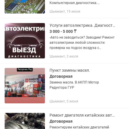
Компьютерная диагностика.
Автоэлектрик. Прошивка. Чип тюнинг.
Шымкент, 19 июня
Адаптация АКПП И Дроссельной
заслонки Делаем сложные работы по
электричеству...
Услуги автоэлектрика. Диагностика
3 000 - 5 000 ₸
-Авто не заводиться? Заводим! Ремонт
автоэлектрики любой сложности:
проверка на подсос воздуха с
дымогенератором замер компрессии
Шымкент, 3 июля
двигателя замер давления
бензонасоса поиск обрывов,...
Пункт замены масел.
Договорная
Замена масла. В АКПП Мотор
Редуктора ГУР
Шымкент, 5 июня
Ремонт двигателя китайских автомобилей
Договорная
Ремонтируем китайских двигателей