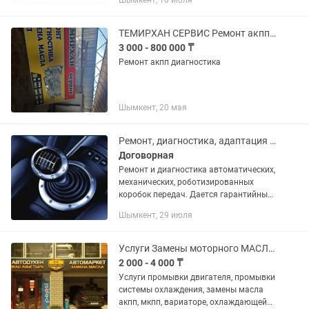
Шымкент, 10 июля
Диагностика. Контрактные АКПП.
Замена масла в трансмиссии. Полный
капитальный ремонт,...
ТЕМИРХАН СЕРВИС Ремонт акпп диагностика
3 000 - 800 000 ₸
Ремонт акпп диагностика
Шымкент, 20 мая
Ремонт, диагностика, адаптация АКПП, МКПП, РОБОТ.
Договорная
Ремонт и диагностика автоматических,
механических, роботизированных
коробок передач. Дается гарантийный
срок на проделанную работу.
Шымкент, 29 июля
Услуги Замены моторного МАСЛА в ДВС и АКПП
2 000 - 4 000 ₸
Услуги промывки двигателя, промывки
системы охлаждения, замены масла
акпп, мкпп, вариаторе, охлаждающей