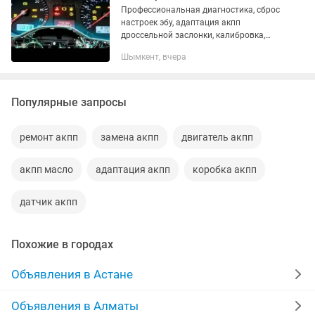
Профессиональная диагностика, сброс
настроек эбу, адаптация акпп
дроссельной заслонки, калибровка,
кодирование блоков управления всех
Шымкент, вчера
марок легкового траспорта - Launch
PRO3 LINK Все марки легковых и...
Популярные запросы
ремонт акпп
замена акпп
двигатель акпп
акпп масло
адаптация акпп
коробка акпп
датчик акпп
Похожие в городах
Объявления в Астане
Объявления в Алматы