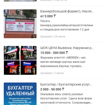
Шымкент, 6 августа
государственных и негосударственных
органах. Защищаю интересы как
физических так и...
Баннер(большой формат), Наклейка, Объемные буквы, все для наружной рекламы
от 5 000 ₸
Печать
баннера,самоклейки,сетки,изготовлени
е стендов,срок изготовления 1-2 дня
Шымкент, 24 июня
ШОК ЦЕНА Вывески, Наружная реклама, Объемные буквы, лайтбокс, баннер
15 000 - 500 000 ₸
Жарнама агенттігі «MERGEN » кез
келген көлемде сыртқы жане ішкі
жарнаманың барлық түрлерін
жасайды. Қазір хабарласып біздің тегін
Шымкент, 5 июня
қызметімізді алыңыз! Өлшеуге шығу,
Кеңес беру, Макет - бұл қызмет...
Бухгалтер / Бухгалтерские услуги. Консультация по телефону в режиме 16/7
2 000 - 50 000 ₸
Оказываю весь спектр разовых
бухгалтерских услуг. Сдача всех форм
налоговой отчетности. Сопровождение