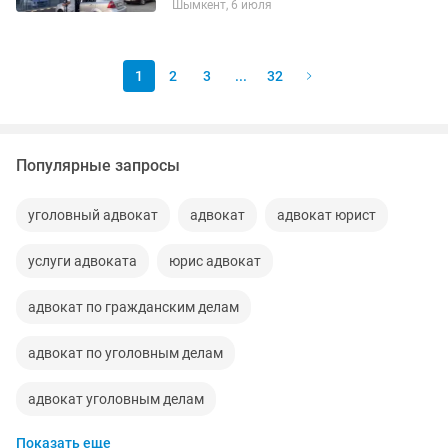
Шымкент, 6 июля
1
2
3
...
32
Популярные запросы
уголовный адвокат
адвокат
адвокат юрист
услуги адвоката
юрис адвокат
адвокат по гражданским делам
адвокат по уголовным делам
адвокат уголовным делам
Показать еще
адвокат гражданским делам
адвокат гражданским