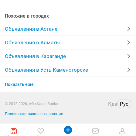
юридическая помощь адвокат
Похожие в городах
помощь юриста адвоката
юридические адвокат
Объявления в Астане
адвокат по административным делам
Объявления в Алматы
адвокат гражданским административным
Объявления в Караганде
адвокат опыт
юрист адвокат юридические
Объявления в Усть-Каменогорске
Объявления в Актобе
адвокат юрист гражданским
Показать еще
Объявления в Актау
адвокат уголовным гражданским
Қаз
Рус
© 2012-2026, АО «Kaspi Bank»
Объявления в Костанае
юрист адвокат аресты
авто адвокаты
Пользовательское соглашение
Объявления в Павлодаре
адвоката дтп