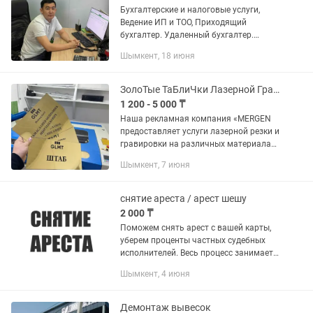
Бухгалтерские и налоговые услуги,
Ведение ИП и ТОО, Приходящий
бухгалтер. Удаленный бухгалтер.
Разовые услуги Сертифицированный
Шымкент, 18 июня
профессиональный бухгалтер уже 11
лет помогаю ТОО и ИП избежать...
ЗолоТые ТаБлиЧки Лазерной ГраВиРоВкоЙ и РеЗкА. СтеНдЫ.и другое от 450
1 200 - 5 000 ₸
Наша рекламная компания «MERGEN
предоставляет услуги лазерной резки и
гравировки на различных материалах:
Таблички лазерная гравировка. Золото
Шымкент, 7 июня
царапка пластик. Серебро пластик.
ПВХ. Акрил Нумерация...
снятие ареста / арест шешу
2 000 ₸
Поможем снять арест с вашей карты,
уберем проценты частных судебных
исполнителей. Весь процесс занимает
от 1 до 5 рабочих дней. Пишем на .
Шымкент, 4 июня
Если не сможем снять арест, то вернем
ваши деньги Работаю...
Демонтаж вывесок