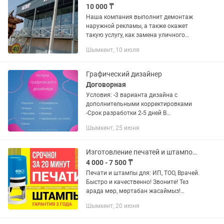
10 000 ₸
Наша компания выполнит демонтаж
наружной рекламы, а также окажет
такую услугу, как замена уличного
освещения любой сложности,
Шымкент, 10 июля
обеспечивая при этом безопасность и
эффективность работ. При...
Графический дизайнер
Договорная
Условия: -3 варианта дизайна с
дополнительными корректировками
-Срок разработки 2-5 дней В
зависимости от сложности
Шымкент, 25 июня
Изготовление печатей и штампов. ИП, ТОО, Дәрігерге мөр жасау
4 000 - 7 500 ₸
Печати и штампы для: ИП, ТОО, Врачей.
Быстро и качественно! Звоните! Тез
арада мөр, мөртабан жасаймыз!
Мастерштамп: - 20 минутта жасау -
Шымкент, 20 июня
Онлайн тапсырыс беру - Жеткізу бар -
Сапалы мөрлер Қоңырау...