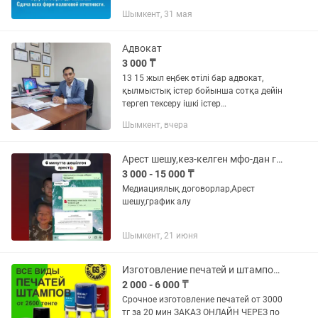
бухгалтерии ТОО и ИП удаленно.
Шымкент, 31 мая
Бухучет с нуля до баланса. Цена за
услуги договорная, зависит от...
Адвокат
3 000 ₸
13 15 жыл еңбек өтілі бар адвокат,
қылмыстық істер бойынша сотқа дейін
тергеп тексеру ішкі істер
басқармасында және қылмыстық істер
Шымкент, вчера
бойынша соттарда жәбірленуші және
сотталушы тарапынан мүддесін...
Арест шешу,кез-келген мфо-дан график алу
3 000 - 15 000 ₸
Медиациялық договорлар,Арест
шешу,график алу
Шымкент, 21 июня
Изготовление печатей и штампов за 20 минут
2 000 - 6 000 ₸
Срочное изготовление печатей от 3000
тг за 20 мин ЗАКАЗ ОНЛАЙН ЧЕРЕЗ по