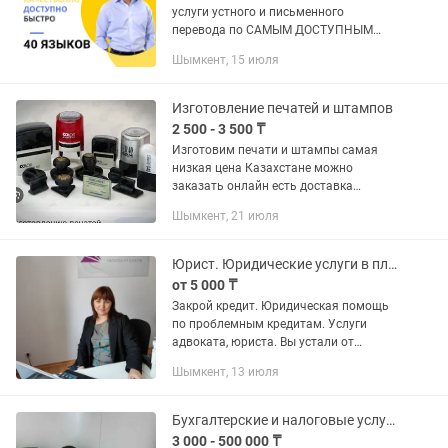
услуги устного и письменного
перевода по САМЫМ ДОСТУПНЫМ
ЦЕНАМ. Выбрав нас, вы всегда
Шымкент, 15 июля
ЭКОНОМИТЕ свои средства, потому
что у нас приемлемые цены для
постоянных...
Изготовление печатей и штампов
2 500 - 3 500 ₸
Изготовим печати и штампы самая
низкая цена Казахстане можно
заказать онлайн есть доставка
просьба писать только
Шымкент, 21 июля
Юрист. Юридические услуги в племных кредитах и онлайн-займах. Шымкент.
от 5 000 ₸
Закрой кредит. Юридическая помощь
по проблемным кредитам. Услуги
адвоката, юриста. Вы устали от
кредитов и микрозаймов Юридическая
Шымкент, 13 июля
компания СтопДолг предлагает
решение по проблемным...
Бухгалтерские и налоговые услуги, Ведение ИП, ТОО, Удаленный бухгалтер
3 000 - 500 000 ₸