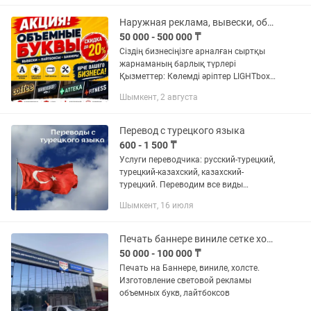
и Logo. Визуал:...
Наружная реклама, вывески, объемные буквы! По самой низкой цене!
50 000 - 500 000 ₸
Сіздің бизнесіңізге арналған сыртқы
жарнаманың барлық түрлері
Қызметтер: Көлемді әріптер LIGHTbox
Неон Логотип жасау т. б - Жоғарғы
Шымкент, 2 августа
сапа! - Төменгі баға! - 7жылдық
тәжірибе! - Жылдам...
Перевод с турецкого языка
600 - 1 500 ₸
Услуги переводчика: русский-турецкий,
турецкий-казахский, казахский-
турецкий. Переводим все виды
документов! Напишите
Шымкент, 16 июля
Печать баннере виниле сетке холсте световые буквы лайтбоксы
50 000 - 100 000 ₸
Печать на Баннере, виниле, холсте.
Изготовление световой рекламы
объемных букв, лайтбоксов