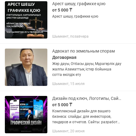
Арест шешу, графикке қою
от 5 000 ₸
Арест шешу, графикке қою
Шымкент, позавчера
Адвокат по земельным спорам
Договорная
Жер дауы, Отбасы дауы, Мұрагерлік дау
жалпы Азаматтық істер бойынша
сотта өкілдік ету
Шымкент, 15 июля
Дизайн под ключ, Логотипы, Сайты, WB Описание Профессионально
от 5 000 ₸
Комплексный дизайн для вашего
бизнеса: слайды: для инвесторов,
тендеров и отчетов. Сайты: разработка
лендингов и визиток (Tilda/Taplink).
Шымкент, 20 июня
Логотипы: создание уникального стиля