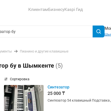
Клиентам
Бизнесу
Kaspi Гид
Мой
Шы
ументы
Пианино и другие клавишные
атор бу в Шымкенте
(5)
Сортировка
Синтезатор
25 000 ₸
Синтезатор 54 клавишный П