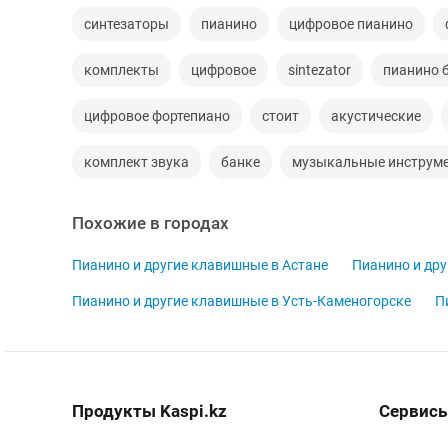
синтезаторы
пианино
цифровое пианино
комплекты
цифровое
sintezator
пианино 
цифровое фортепиано
стоит
акустические
комплект звука
банке
музыкальные инструм
Похожие в городах
Пианино и другие клавишные в Астане
Пианино и др
Пианино и другие клавишные в Усть-Каменогорске
П
Продукты Kaspi.kz
Сервисы