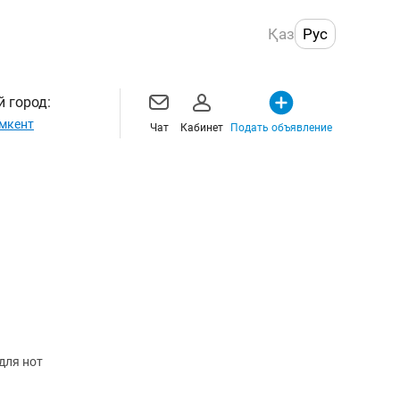
Қаз
Рус
 город:
мкент
Чат
Кабинет
Подать объявление
одставка для нот