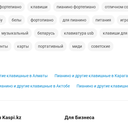
фортепиано
клавиши
пианино фортепиано
отличном с
бу
белы
фортопиано
для пианино
питания
игр
музыкальный
беларусь
клавиатура usb
клавиши для
енты
карты
портативный
миди
советские
угие клавишные в Алматы
Пианино и другие клавишные в Караг
ианино и другие клавишные в Актобе
Пианино и другие клавишн
 Kaspi.kz
Для Бизнеса