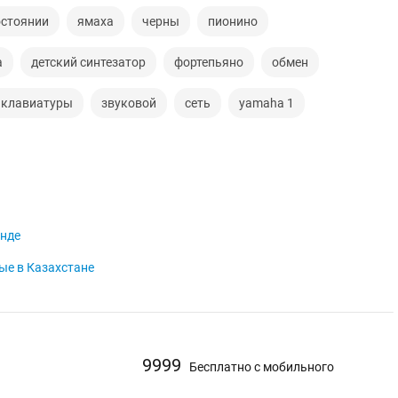
остоянии
ямаха
черны
пионино
а
детский синтезатор
фортепьяно
обмен
 клавиатуры
звуковой
сеть
yamaha 1
анде
ые в Казахстане
9999
Бесплатно с мобильного