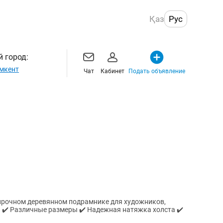
Қаз
Рус
 город:
мкент
Чат
Кабинет
Подать объявление
прочном деревянном подрамнике для художников,
. ✔️ Различные размеры ✔️ Надежная натяжка холста ✔️