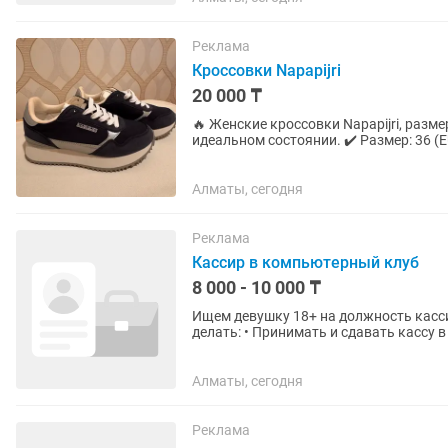
Реклама
Кроссовки Napapijri
20 000 ₸
🔥 Женские кроссовки Napapijri, размер 36 — 20 000 тг Продам сти
идеальном состоянии. ✔️ Размер: 36 (EU) ✔️ Состояние: практически новые — надевались всего
один раз во...
Алматы, сегодня
Реклама
Кассир в компьютерный клуб
8 000 - 10 000 ₸
Ищем девушку 18+ на должность кассира-
делать: • Принимать и сдавать кассу в
Excel • Принимать...
Алматы, сегодня
Реклама