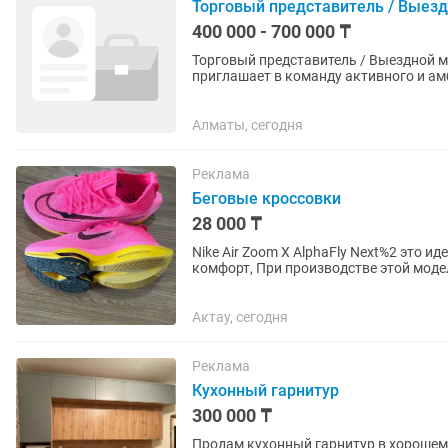
Торговый представитель / Выез
400 000 - 700 000 ₸
Торговый представитель / Выездной менеджер по пр
приглашает в команду активного и ам
строительными объектами,...
Алматы, сегодня
Реклама
Беговые кроссовки
28 000 ₸
Nike Air Zoom X AlphaFly Next%2 это и
комфорт, При производстве этой мод
материалы, стильная и...
Актау, сегодня
Реклама
Кухонный гарнитур
300 000 ₸
Продам кухонный гарнитур в хорошем состоянии! Современная ку