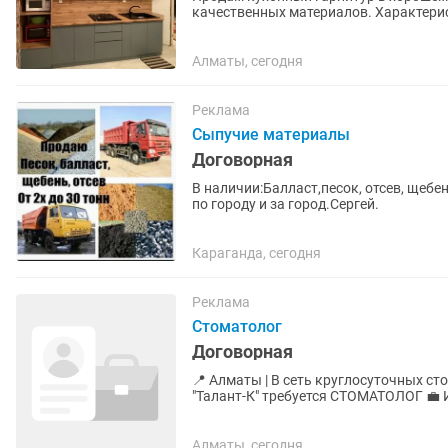
качественных материалов. Характеристики: Фасады — крашеный МДФ. Корпус — Egger.
Внутренние элементы — ЛДСП. Вся...
Алматы, сегодня
Реклама
Сыпучие материалы
Договорная
В наличии:Балласт,песок, отсев, щеб
по городу и за город.Сергей.
Караганда, сегодня
Реклама
Стоматолог
Договорная
📍 Алматы | В сеть круглосуточных ст
"Талант-К" требуется СТОМАТОЛОГ 💼 Ищем ответственного Врача Стоматолога (терапевт,
хирург, ортодонт,...
Алматы, сегодня