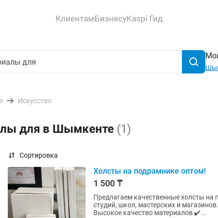
Клиентам
Бизнесу
Kaspi Гид
Мой
Шы
е
Искусство
алы для в Шымкенте
(1)
Сортировка
Холсты на подрамнике оптом!
1 500 ₸
Предлагаем качественные холсты на 
студий, школ, мастерских и магазинов
Высокое качество материалов ✔️...