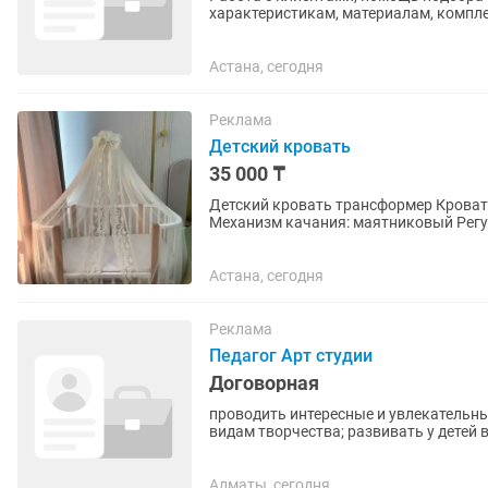
характеристикам, материалам, комплектации. Ведение заказов, контроли
поддерживать связь с клиентами и...
Астана, сегодня
Реклама
Детский кровать
35 000 ₸
Детский кровать трансформер Кроват
Механизм качания: маятниковый Регу
стенка:съемная Колеса: 4 поворотных.
Астана, сегодня
Реклама
Педагог Арт студии
Договорная
проводить интересные и увлекательны
видам творчества; развивать у детей воображение, мелкую моторику и творческое мышление;
готовить материалы к...
Алматы, сегодня