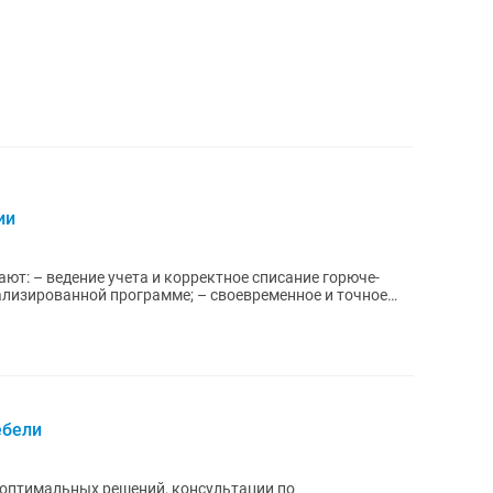
ии
т: – ведение учета и корректное списание горюче-
ализированной программе; – своевременное и точное
ебели
 оптимальных решений, консультации по