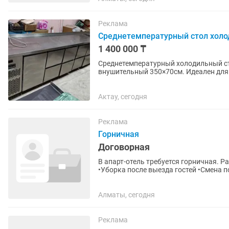
Реклама
Среднетемпературный стол холо
1 400 000 ₸
Среднетемпературный холодильный сто
внушительный 350×70см. Идеален для
высококачественной пищевой нержаве
Актау, сегодня
Реклама
Горничная
Договорная
В апарт-отель требуется горничная. Р
•Уборка после выезда гостей •Смена постельного белья и полотенец •Контроль чистоты и
порядка •Проверка...
Алматы, сегодня
Реклама