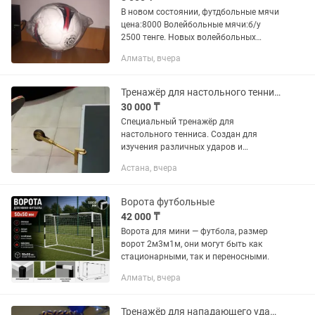
В новом состоянии, футдбольные мячи
цена:8000 Волейбольные мячи:б/у
2500 тенге. Новых волейбольных
мячей не осталось. Только футбольные
Алматы, вчера
есть мячи новые. На третьем фото
есть волейбольный мячь Б/У...
Тренажёр для настольного тенниса...
30 000 ₸
Специальный тренажёр для
настольного тенниса. Создан для
изучения различных ударов и
развития индивидуальных физических
Астана, вчера
качеств, таких как: сила и подвижность
кисти и предплечья, скоростная...
Ворота футбольные
42 000 ₸
Ворота для мини — футбола, размер
ворот 2м3м1м, они могут быть как
стационарными, так и переносными.
Алматы, вчера
Тренажёр для нападающего удара в волейболе (для атаки)