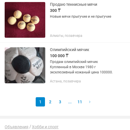
хорошим...
Продаю теннисные мячи
300 ₸
Новые мячи прыгучие и не прыгучие
Алматы, позавчера
Олимпийский мячик
100 000 ₸
Продам олимпийский мячик
Купленный в Москве 1980 г
эксклюзивный кожаный цена 100000.
Астана, позавчера
1
2
3
...
11
Объявления
Хобби и спорт