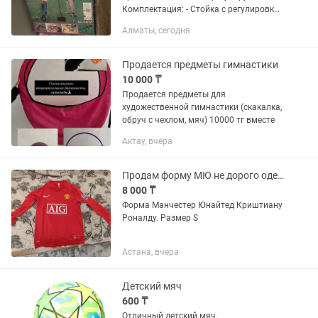
Комплектация: - Стойка с регулировкой
высоты - База для воды/песка для
Алматы, сегодня
устойчивости - Кольцо с сеткой -
Электронное табло для...
Продается предметы гимнастики
10 000 ₸
Продается предметы для
художественной гимнастики (скакалка,
обруч с чехлом, мяч) 10000 тг вместе
Актау, вчера
Продам форму МЮ не дорого одевал всего пару раз !
8 000 ₸
Форма Манчестер Юнайтед Криштиану
Роналду. Размер S
Астана, вчера
Детский мяч
600 ₸
Отличный детский мяч.