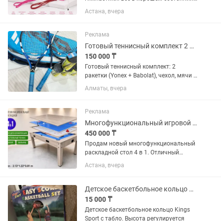
некоторые вещи практически не
Астана, вчера
использовались.
Реклама
Готовый теннисный комплект 2 ракетки (Yonex Babolat), чехол и мячи
150 000 ₸
Готовый теннисный комплект: 2
ракетки (Yonex + Babolat), чехол, мячи и
намотки Продам отличный полный
Алматы, вчера
набор для тенниса в хорошем
состоянии. Продается одним лотом —
полностью готов к игре, ничего...
Реклама
Многофункциональный игровой стол 4 в 1 бильярд, теннис, хоккей
450 000 ₸
Продам новый многофункциональный
раскладной стол 4 в 1. Отличный
вариант для дома, офиса, зоны отдыха,
Астана, вчера
игровой комнаты, кафе или
образовательного центра. Один стол
сочетает сразу четыре варианта...
Детское баскетбольное кольцо Kings Sport с табло. Высота регулируется
15 000 ₸
Детское баскетбольное кольцо Kings
Sport с табло. Высота регулируется