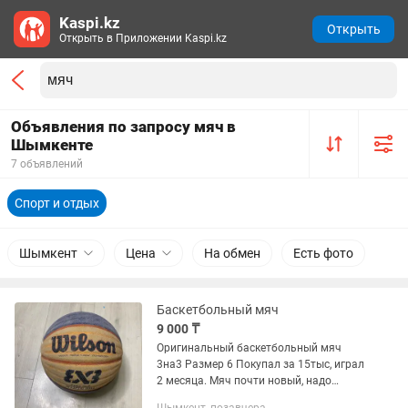
Kaspi.kz
Открыть
Открыть в Приложении Kaspi.kz
Объявления по запросу мяч в
Шымкенте
7 объявлений
Спорт и отдых
Шымкент
Цена
На обмен
Есть фото
Баскетбольный мяч
9 000 ₸
Оригинальный баскетбольный мяч
3на3 Размер 6 Покупал за 15тыс, играл
2 месяца. Мяч почти новый, надо
почистить.