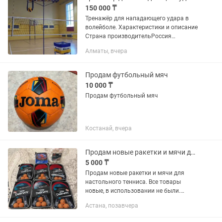
150 000 ₸
Тренажёр для нападающего удара в
волейболе. Характеристики и описание
Страна производительРоссия
Производитель Atak ПРЕИМУЩЕСТВА:
Алматы, вчера
1. Захваты для мячей выполнены из
материала, подобного мягкому...
Продам футбольный мяч
10 000 ₸
Продам футбольный мяч
Костанай, вчера
Продам новые ракетки и мячи для настольного тенниса.
5 000 ₸
Продам новые ракетки и мячи для
настольного тенниса. Все товары
новые, в использовании не были.
Отлично подойдут для любителей,
Астана, позавчера
начинающих игроков и семейного
отдыха. Качественные ракетки с