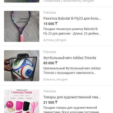
Панфилова (Табаксовхоз), сегодня
игровой (маленький) 12 штук Фишки
игровые 90 штук Манишки: Маленькие
22 штуки Большие 13 штук Колечки...
Реклама
Ракетка Babolat B-Fly23 для большого тенниса
15 000 ₸
Продам теннисную ракетку Babolat B-
Fly 23 для девочек: - Длина: 23 дюйма -
Возраст: примерно 6–8 лет . Также
Астана, сегодня
имеется чехол и мяч.
Реклама
Футбольный мяч Adidas Trionda
85 000 ₸
Оригинальный Футбольный мяч Adidas
Trionda с прошедшего чемпионата
мира. Топовая модель для коллекции и
Алматы, сегодня
профессиональных игр и тренировок.
Реклама
Товары для художественной гимнастики: МЯЧ
21 500 ₸
Продам товары для художественной
гимнастики. Все в хорошем состоянии,