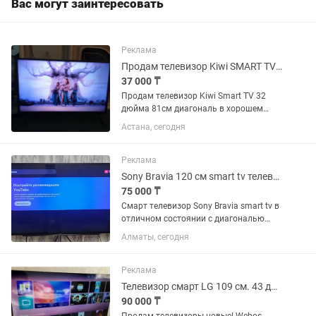
Вас могут заинтересовать
Реклама
Продам телевизор Kiwi SMART TV 32 дюйма 81 см в хорошем состоянии
37 000 ₸
Продам телевизор Kiwi Smart TV 32
дюйма 81см диагональ в хорошем
состоянии на базе Андроид. В
Астана, сегодня
комплекте пульт. Интернет есть.
Реклама
Sony Bravia 120 см smart tv телевизор
75 000 ₸
Смарт телевизор Sony Bravia smart tv в
отличном состоянии с диагональю
экрана 120 см. Встроенный цифровой
Алматы, сегодня
тюнер с 25 бесплатными каналами.
WiFi, YouTube и много других
интересных приложений. Пульт...
Реклама
Телевизор смарт LG 109 см. 43 диагональ
90 000 ₸