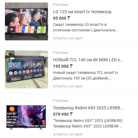
Реклама
LG 125 см smart tv телевизор
95 000 ₸
Смарт телевизор LG smart tv в
отличном состоянии с диагональю
экрана 125 см (49 дюймов).
Алматы, сегодня
Встроенный цифровой тюнер с 25
бесплатными каналами. WiFi, YouTube
и много других интересных...
Реклама
НОВЫЙ TCL 140 см 4К MINI LED smart tv телевизор
195 000 ₸
Новый смарт телевизор TCL smart tv.
Диагональ 140 см (55 дюймов).
Коробка, пульт и ножки в комплекте.
Алматы, сегодня
Такой на каспи стоит больше 200 тыс.
Реклама
Телевизор Redmi X85 2025 L85RB-RX [216см, 4K/144Hz, Direct LED 500Нит]
579 990 ₸
"Телевизор Redmi X85"" 2025 (L85RB-RX)
Телевизор Redmi X85"" 2025 L85RB-RX –
доступный вариант для тех, кто ищет
Алматы, сегодня
качественное устройство и для