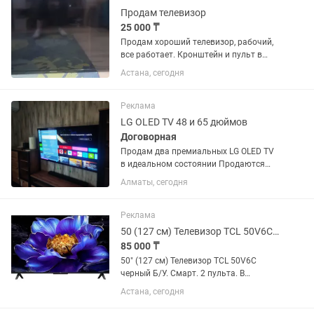
Продам телевизор
25 000 ₸
Продам хороший телевизор, рабочий,
все работает. Кронштейн и пульт в
комплекте.
Астана, сегодня
Реклама
LG OLED TV 48 и 65 дюймов
Договорная
Продам два премиальных LG OLED TV
в идеальном состоянии Продаются
два телевизора LG OLED,
Алматы, сегодня
приобретались новыми и
использовались исключительно в
домашних условиях. Оба телевизора
Реклама
полностью исправны,...
50 (127 см) Телевизор TCL 50V6C черный Б/У
85 000 ₸
50" (127 см) Телевизор TCL 50V6C
черный Б/У. Смарт. 2 пульта. В
отличном состоянии
Астана, сегодня