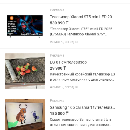
просмотра и для гейминга. Телевизор
обладает...
Реклама
Телевизор Xiaomi S75 miniLED 2025 L75MB-S [191см, 4K/144Hz, Mini LED]
539 990 ₸
"Телевизор Xiaomi S75"" miniLED 2025
(L75MB-S) Телевизор Xiaomi S75""
miniLED 2025 L75MB-S обладает
Алматы, сегодня
отличной яркостью 1700 Нет
благодаря подсветке miniLED, которая
в сочетании с 704 зонами подсветки...
Реклама
LG 81 см телевизор
29 900 ₸
Качественный корейский телевизор LG
в отличном состоянии с диагональю
экрана 81 см (32 дюйма). Встроенный
Алматы, сегодня
цифровой тюнер с 25 бесплатными
каналами. Пульт в комплекте.
Самовывоз или можете забрать...
Реклама
Samsung 165 см smart tv телевизор
185 000 ₸
Смарт телевизор Samsung smart tv в
отличном состоянии с диагональю