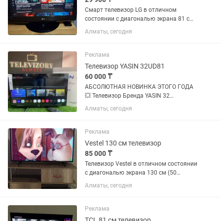
Смарт телевизор LG в отличном
состоянии с диагональю экрана 81 см
(32 дюйма). WiFi, YouTube и много
Алматы, сегодня
других интересных приложений. Пульт
в комплекте. Самовывоз или можете
забрать через курьера.
Реклама
Телевизор YASIN 32UD81
60 000 ₸
АБСОЛЮТНАЯ НОВИНКА ЭТОГО ГОДА
💥 Телевизор Бренда YASIN 32
дюйма/81см теперь на операционной
Алматы, сегодня
системе WebOs✅ Это улучшенная
система телевизора в целом,скорости
работы, скорости реагирования,
Реклама
скорости...
Vestel 130 см телевизор
85 000 ₸
Телевизор Vestel в отличном состоянии
с диагональю экрана 130 см (50
дюймов). Встроенный цифровой тюнер
Алматы, сегодня
с 25 бесплатными каналами. WiFi,
YouTube и много других интересных
приложений. Пульт в...
Реклама
TCL 81 см телевизор