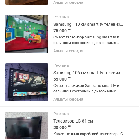
экрана 165 см (65 дюймов).
Алматы, сегодня
Встроенный цифровой тюнер с 25
бесплатными каналами. WiFi, YouTube
и много других интересных...
Реклама
Samsung 110 см smart tv телевизор
75 000 ₸
Смарт телевизор Samsung smart tv в
отличном состоянии с диагональю
экрана 110 см (43 дюйма). Встроенный
Алматы, сегодня
цифровой тюнер с 25 бесплатными
каналами. WiFi, YouTube и много других
интересных...
Реклама
Samsung 106 см smart tv телевизор
55 000 ₸
Смарт телевизор Samsung smart tv в
отличном состоянии с диагональю
экрана 106 см Встроенный цифровой
Алматы, сегодня
тюнер с 25 бесплатными каналами.
WiFi, YouTube и много других
интересных приложений. Пульт в...
Реклама
Телевизор LG 81 см
20 000 ₸
Качественный корейский телевизор LG