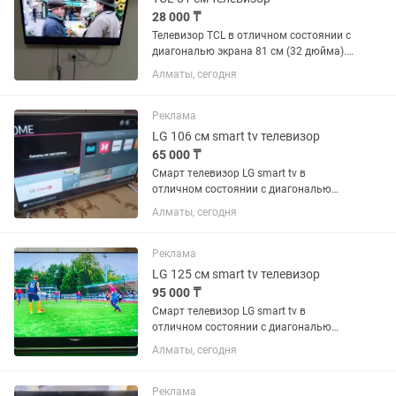
28 000 ₸
Телевизор TCL в отличном состоянии с
диагональю экрана 81 см (32 дюйма).
Встроенный цифровой тюнер с 25
Алматы, сегодня
бесплатными каналами. Пульт в
комплекте. Самовывоз или можете
забрать через курьера.
Реклама
LG 106 см smart tv телевизор
65 000 ₸
Смарт телевизор LG smart tv в
отличном состоянии с диагональю
экрана 106 см (42 дюйма). Встроенный
Алматы, сегодня
цифровой тюнер с 25 бесплатными
каналами. WiFi, YouTube и много других
интересных...
Реклама
LG 125 см smart tv телевизор
95 000 ₸
Смарт телевизор LG smart tv в
отличном состоянии с диагональю
экрана 125 см (49 дюймов).
Алматы, сегодня
Встроенный цифровой тюнер с 25
бесплатными каналами. WiFi, YouTube
и много других интересных...
Реклама