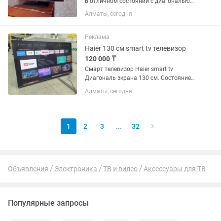
в отличном состоянии с диагональю
экрана 81 см (32 дюйма). Пульт в
Алматы, сегодня
комплекте. Самовывоз или можете
забрать через курьера.
Реклама
Haier 130 см smart tv телевизор
120 000 ₸
Смарт телевизор Haier smart tv
Диагональ экрана 130 см. Состояние
отличное (как новый). Практически не
Алматы, сегодня
пользовались. Пульт и ножки в
комплекте.
1
2
3
...
32
Объявления
Электроника
ТВ и видео
Аксессуары для ТВ
Популярные запросы