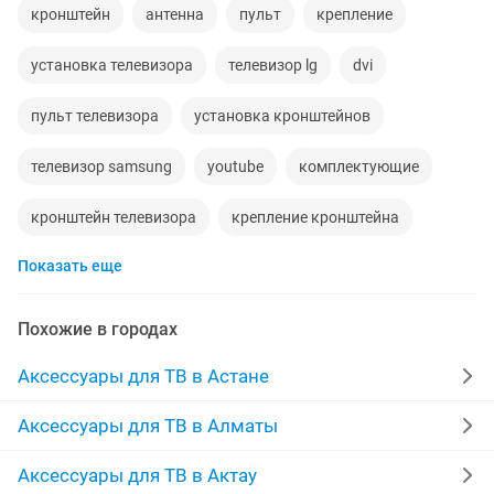
кронштейн
антенна
пульт
крепление
установка телевизора
телевизор lg
dvi
пульт телевизора
установка кронштейнов
телевизор samsung
youtube
комплектующие
кронштейн телевизора
крепление кронштейна
Показать еще
новые телевизоры 3d
телевизоры 3d
телевизор
кронштейны для телевизоров
пульт для
для тв
Похожие в городах
антена
для телевизора
управление
тел
Аксессуары для ТВ в Астане
платы
крепление для
кабель 10
Аксессуары для ТВ в Алматы
кранштейн для
кронштейн крепление для
центре
Аксессуары для ТВ в Актау