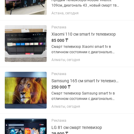
Продам телевизоры новые! Webos.
109см, диагональ 43 , новый смарт тв.
С голосовым пультом ! ! Звоните ,
Астана, сегодня
всегда быстро разбирают.
Реклама
Xiaomi 110 см smart tv телевизор
85 000 ₸
Смарт телевизор Xiaomi smart tv в
отличном состоянии с диагональю
экрана 110 см (43 дюйма). Встроенный
Алматы, сегодня
цифровой тюнер с 25 бесплатными
каналами. WiFi, YouTube и много других
интересных...
Реклама
Samsung 165 см smart tv телевизор
250 000 ₸
Смарт телевизор Samsung smart tv в
отличном состоянии с диагональю
экрана 165 см (65 дюймов).
Алматы, сегодня
Встроенный цифровой тюнер с 25
бесплатными каналами. WiFi, YouTube
и много других интересных...
Реклама
LG 81 см смарт телевизор
29 900 ₸