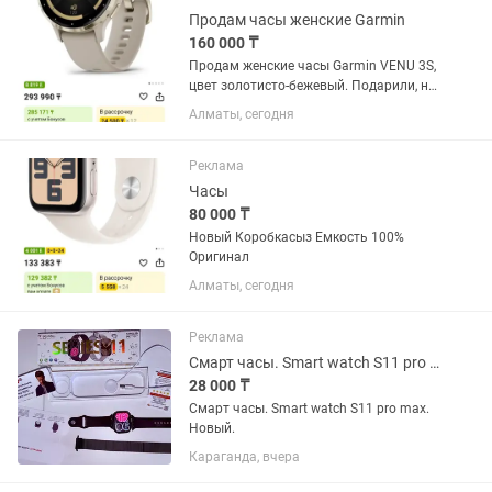
Продам часы женские Garmin
160 000 ₸
Продам женские часы Garmin VENU 3S,
цвет золотисто-бежевый. Подарили, но
так и не подружилась с ними. Стекло в
Алматы, сегодня
идеальном состоянии, без царапин.
Мин следы носки на ремешке.
Реклама
Часы
80 000 ₸
Новый Коробкасыз Емкость 100%
Оригинал
Алматы, сегодня
Реклама
Смарт часы. Smart watch S11 pro max.
28 000 ₸
Смарт часы. Smart watch S11 pro max.
Новый.
Караганда, вчера