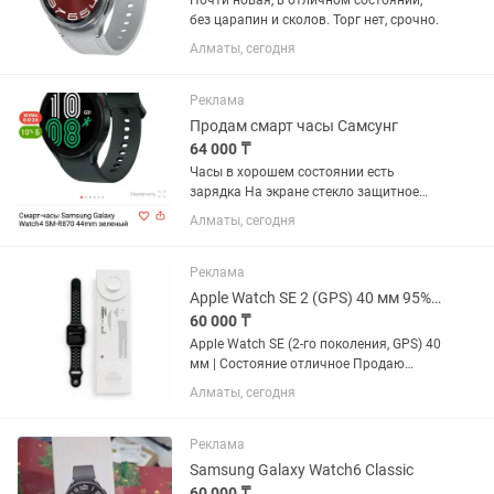
Почти новая, в отличном состоянии,
без царапин и сколов. Торг нет, срочно.
Алматы, сегодня
Реклама
Продам смарт часы Самсунг
64 000 ₸
Часы в хорошем состоянии есть
зарядка На экране стекло защитное
Работают отлично все функции есть
Алматы, сегодня
сообщение Календарь пульс покупали
новые 45 мм Зелёные есть коробка
Лежат без дело
Реклама
Apple Watch SE 2 (GPS) 40 мм 95% АКБ Оригинал
60 000 ₸
Apple Watch SE (2-го поколения, GPS) 40
мм | Состояние отличное Продаю
Apple Watch SE 2-го поколения (GPS), 40
Алматы, сегодня
мм, алюминиевый корпус. Часы
полностью оригинальные, работают
без каких-либо...
Реклама
Samsung Galaxy Watch6 Classic
60 000 ₸