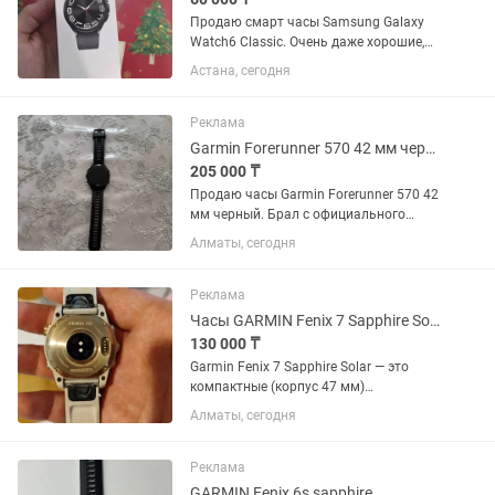
Продаю смарт часы Samsung Galaxy
Watch6 Classic. Очень даже хорошие,
вращающийся безель это вообще
Астана, сегодня
мощь, делает использование в разы
удобнее. Легче, чем листать. Экран
яркий, интерфейс удобный,...
Реклама
Garmin Forerunner 570 42 мм черный
205 000 ₸
Продаю часы Garmin Forerunner 570 42
мм черный. Брал с официального
магазина, имеются документы, чек,
Алматы, сегодня
коробка и зарядчик. Цена договорная.
Покупал 9 марта.
Реклама
Часы GARMIN Fenix 7 Sapphire Solar
130 000 ₸
Garmin Fenix 7 Sapphire Solar — это
компактные (корпус 47 мм)
мультиспортивные GPS-часы с
Алматы, сегодня
прочным дизайном, зарядкой от
солнечной батареи (Power Glass или
Power Sapphire) для продления
Реклама
времени...
GARMIN Fenix 6s sapphire