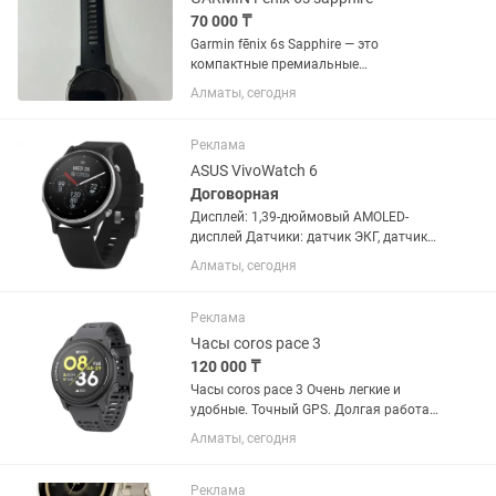
70 000 ₸
Garmin fēnix 6s Sapphire — это
компактные премиальные
мультиспортивные смарт-часы,
Алматы, сегодня
созданные для профессиональных
тренировок и активного отдыха. От
базовой версии линейки fēnix 6S эта
Реклама
модель...
ASUS VivoWatch 6
Договорная
Дисплей: 1,39-дюймовый AMOLED-
дисплей Датчики: датчик ЭКГ, датчик
ФПГ, датчик BIA, датчик GPS, датчик
Алматы, сегодня
ускорения. Bluetooth 5.0 или более
поздней версии. Возможность
синхронизации с Android 8 или...
Реклама
Часы coros pace 3
120 000 ₸
Часы coros pace 3 Очень легкие и
удобные. Точный GPS. Долгая работа
без подзарядки. Подробная
Алматы, сегодня
спортивная аналитика. Вес: 30 г (с
нейлоновым ремешком) или 38 г (с
силиконовым). Экран: 1,2”...
Реклама