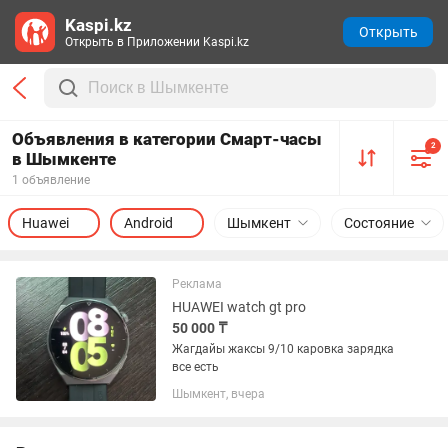
Kaspi.kz
Открыть
Открыть в Приложении Kaspi.kz
Объявления в категории Смарт-часы
2
в Шымкенте
1 объявление
Huawei
Android
Шымкент
Состояние
Реклама
HUAWEI watch gt pro
50 000 ₸
Жагдайы жаксы 9/10 каровка зарядка
все есть
Шымкент, вчера