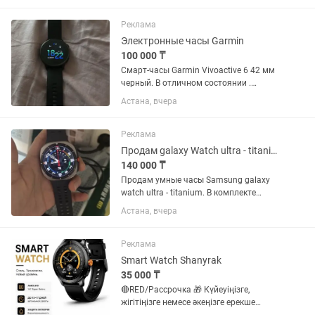
единой царапины. Корпус чистый,
безель крутится мягко и чётко....
Реклама
Электронные часы Garmin
100 000 ₸
Смарт-часы Garmin Vivoactive 6 42 мм
черный. В отличном состоянии .
Продажа в связи с ненадобностью .
Астана, вчера
Писать на
Реклама
Продам galaxy Watch ultra - titanium
140 000 ₸
Продам умные часы Samsung galaxy
watch ultra - titanium. В комплекте
родная коробка, сами часы, зарядный
Астана, вчера
кабель-таблетка, комплектный
силиконовый ремешок и в подарок
оригинальный плетеный оранжевый...
Реклама
Smart Watch Shanyrak
35 000 ₸
🔴RED/Рассрочка 🎁 Күйеуіңізге,
жігітіңізге немесе әкеңізге ерекше