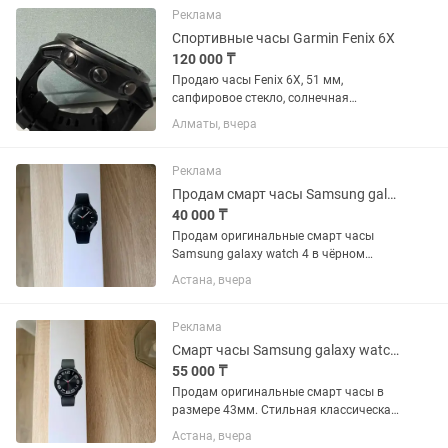
Реклама
Спортивные часы Garmin Fenix 6X
120 000 ₸
Продаю часы Fenix 6X, 51 мм,
сапфировое стекло, солнечная
батарея, титановый корпус, состояние
Алматы, вчера
-отличное, никаких повреждений, заряд
аккуммулятора хватает надолго.
Реклама
Продам смарт часы Samsung galaxy watch 46 mm
40 000 ₸
Продам оригинальные смарт часы
Samsung galaxy watch 4 в чёрном
цвете. Отличная модель с
Астана, вчера
вращающимся безелем и строгим
классическим дизайном. Состояние
идеальное, полностью рабочее. Экран
Реклама
чистый, без...
Смарт часы Samsung galaxy watch 6 classic
55 000 ₸
Продам оригинальные смарт часы в
размере 43мм. Стильная классическая
модель с вращающимся безелем.
Астана, вчера
Состояние идеальное. Экран часов без