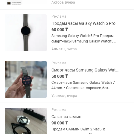
сыйлық іздеп жүрсіз бе? ⌚ Смарт сағат
Актобе, вчера
– күнделікті өмірге пайдалы әрі стильді
сыйлық! ✨ Артықшылықтары: •
Қоңырауға жауап беру және...
Реклама
Продам часы Galaxy Watch 5 Pro
60 000 ₸
Samsung Galaxy Watch5 Pro Продам
смарт-часы Samsung Galaxy Watch5
Pro (45мм, титан). Полная
Алматы, вчера
комплектация: коробка, зарядное
устройство. Титановый корпус,
сапфировое стекло, датчики ЧСС/
Реклама
ЭКГ/BIA,...
Смарт-часы Samsung Galaxy Watch 7 44mm.
50 000 ₸
Смарт-часы Samsung Galaxy Watch 7
44mm. • Состояние: хорошее, без
ремонта • В комплекте: коробка и
Уральск, вчера
зарядное устройство • Цвет: зелёный,
симпатичный дизайн • Экран: Super
AMOLED, защищен сапфировым...
Реклама
Сағат сатамын
90 000 ₸
Продам GARMIN Swim 2 Часы в