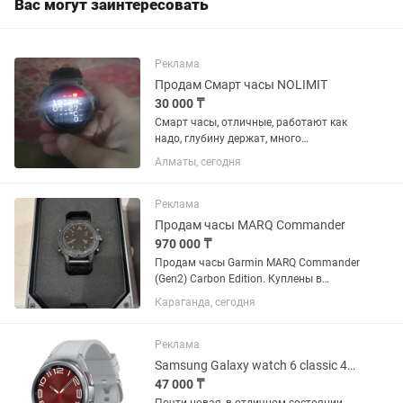
Вас могут заинтересовать
Реклама
Продам Смарт часы NOLIMIT
30 000 ₸
Смарт часы, отличные, работают как
надо, глубину держат, много
циферблатов, много функций,запасной
Алматы, сегодня
ремешок, коробка все имеется
Реклама
Продам часы MARQ Commander
970 000 ₸
Продам часы Garmin MARQ Commander
(Gen2) Carbon Edition. Куплены в
октябре 2025 года у официального
Караганда, сегодня
представителя в Казахстане. Гарантия
продавца до октября 2027 года.
Состояние хорошее. Полная...
Реклама
Samsung Galaxy watch 6 classic 43mm
47 000 ₸