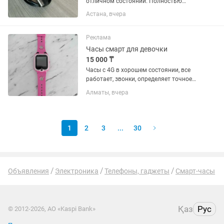
отличном состоянии. Полностью
исправны, работают без каких-либо
Астана, вчера
проблем. ✅ Без царапин ✅ В ремонте
не были ✅ Все функции работают
отлично ✅ Аккумулятор держит
Реклама
заряд...
Часы смарт для девочки
15 000 ₸
Часы с 4G в хорошем состоянии, все
работает, звонки, определяет точное
местоположение ребенка
Алматы, вчера
1
2
3
...
30
Объявления
Электроника
Телефоны, гаджеты
Смарт-часы
Қаз
Рус
© 2012-2026, АО «Kaspi Bank»