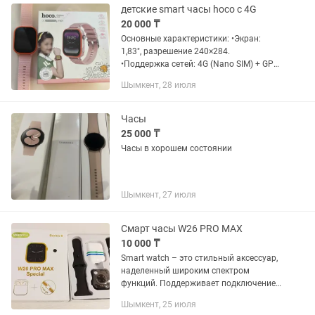
детские smart часы hoco с 4G
20 000 ₸
Основные характеристики: •Экран:
1,83″, разрешение 240×284. ￼
•Поддержка сетей: 4G (Nano SIM) + GPS
+ WiFi + LBS. ￼ •Камера: указано “30 W
Шымкент, 28 июля
camera” (вероятно, 30 Мп “эффективное
разрешение” либо...
Часы
25 000 ₸
Часы в хорошем состоянии
Шымкент, 27 июля
Смарт часы W26 PRO MAX
10 000 ₸
Smart watch – это стильный аксессуар,
наделенный широким спектром
функций. Поддерживает подключение
с помощью Bluetooth 4.0 к смартфонам
Шымкент, 25 июля
на платформах Android или iOS.