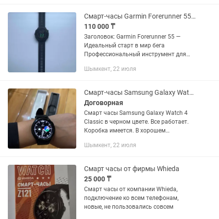
Подключившись к смартфону, часы...
Смарт-часы Garmin Forerunner 55 42 мм серый
110 000 ₸
Заголовок: Garmin Forerunner 55 —
Идеальный старт в мир бега
Профессиональный инструмент для
бега в компактном корпусе. Forerunner
Шымкент, 22 июля
55 ориентирован на тех, кто ценит
точность GPS и простоту...
Смарт-часы Samsung Galaxy Watch 4 Classic
Договорная
Смарт часы Samsung Galaxy Watch 4
Classic в черном цвете. Все работает.
Коробка имеется. В хорошем
состоянии, без царапин. Торг
Шымкент, 22 июля
возможен. Пишите в каспи чат, , из за
мошенников по звонку не отвечаю
Смарт часы от фирмы Whieda
25 000 ₸
Смарт часы от компании Whieda,
подключение ко всем телефонам,
новые, не пользовались совсем