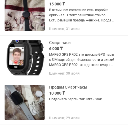
15 000 ₸
В отличном состоянии есть коробка
оригинал . Стоит защитное стекло.
Есть ремешки правда женские. Продам
за 15000. Есть торг. Брала за 100000
Шымкент, 31 июля
Смарт часы
6 000 ₸
MARGO GPS PRO2 это детские GPS часы
с SIM-картой для безопасности и связи!
MARGO GPS PRO2 - это детские смарт-
часы, оснащенные функцией
Шымкент, 30 июля
прослушки и поддерживающие
видеозвонок, что обеспечивает...
Продам Смарт часы
10 000 ₸
Подаркага берген тагылган жок
Шымкент, 29 июля