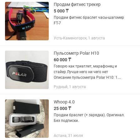
Продам фитнес трекер
5 000 ₸
Продам фитнес браслет часы-шагомер
FT-7
Усть-Каменогорск, 1 августа
Пульсометр Polar H10
60 000 ₸
Говорю как триатлет, марафонец и
стайер Лучше него ни чего нет
Описание пульсометра Polar H10: 1.
Точность и подключение: Polar H10
Рудный, 1 августа
обеспечивает максимальную точность
измерения сердечного ритма....
Whoop 4.0
25 000 ₸
Продам браслет (+ зарядка). Оригинал.
Без подписки.
Астана, 31 июля