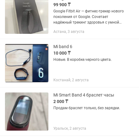
99 900 ₸
Google Fitbit Air — фитнес-трекер нового
поколения от Google. Сочетает
надёжный трекинг здоровья с умной
аналитикой от Google в одном
Астана, 3 августа
приложении. Главные особенности: -
Оптический датчик пульса для...
Mi band 6
10 000 ₸
Новые. В коробке.черного цвета.
Костанай, 2 августа
Mi Smart Band 4 браслет часы
2 000 ₸
Продам браслет только, без зарядки.
Уральск, 2 августа