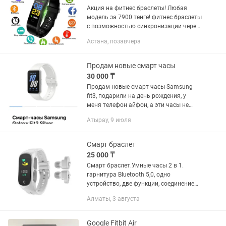
Акция на фитнес браслеты! Любая
модель за 7900 тенге! фитнес браслеты
с возможностью синхронизации через
Bluetooth телефона
Астана, позавчера
Пыленепроницаемые,
водонепроницаемые Время работы в
режиме ожидания 7...
Продам новые смарт часы
30 000 ₸
Продам новые смарт часы Samsung
fit3, подарили на день рождения, у
меня телефон айфон, а эти часы не
поддерживает IOS, связи с этим
Атырау, 9 июля
продаю.
Смарт браслет
25 000 ₸
Смарт браслет.Умные часы 2 в 1.
гарнитура Bluetooth 5,0, одно
устройство, две функции, соединение
Bluetooth, сопряжение в одно касание с
Алматы, 3 августа
музыкальными устройствами, новый
опыт для умных Носимых...
Google Fitbit Air