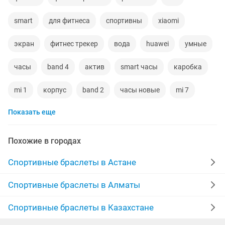
smart
для фитнеса
спортивны
xiaomi
экран
фитнес трекер
вода
huawei
умные
часы
band 4
актив
smart часы
каробка
mi 1
корпус
band 2
часы новые
mi 7
Показать еще
ремешок для часов
габариты
samsung galaxy
коробка iphone
galaxy
xiaomi mi 5
redmi
Похожие в городах
mi 10
дисплей mi
oppo
xiaomi 5
Спортивные браслеты в Астане
запечатанный
global
ветр
музыка
Спортивные браслеты в Алматы
сенсорные телефоны
сини
Спортивные браслеты в Казахстане