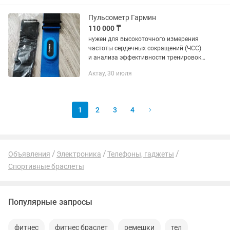
Пульсометр Гармин
110 000 ₸
нужен для высокоточного измерения
частоты сердечных сокращений (ЧСС)
и анализа эффективности тренировок
в реальном времени
Актау, 30 июля
1
2
3
4
Объявления
Электроника
Телефоны, гаджеты
Спортивные браслеты
Популярные запросы
фитнес
фитнес браслет
ремешки
тел