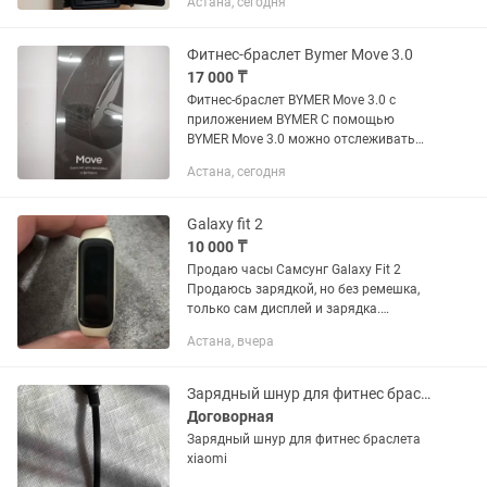
Астана, сегодня
Фитнес-браслет Bymer Move 3.0
17 000 ₸
Фитнес-браслет BYMER Move 3.0 с
приложением BYMER С помощью
BYMER Move 3.0 можно отслеживать
шаги, активные калории, общий расход
Астана, сегодня
энергии, сон, нагрузку, восстановление
и динамику активности. В...
Galaxy fit 2
10 000 ₸
Продаю часы Самсунг Galaxy Fit 2
Продаюсь зарядкой, но без ремешка,
только сам дисплей и зарядка.
Ремешок надо будет докупать
Астана, вчера
отдельно Продаю потому что не
пользуюсь
Зарядный шнур для фитнес браслета xiaomi
Договорная
Зарядный шнур для фитнес браслета
xiaomi