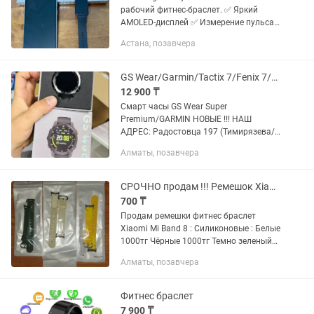
рабочий фитнес-браслет. ✅ Яркий
AMOLED-дисплей ✅ Измерение пульса
✅ Мониторинг сна ✅ Подсчёт шагов и
Астана, позавчера
тренировок ✅ Уведомления со
смартфона ✅ Долгое время работы
без...
GS Wear/Garmin/Tactix 7/Fenix 7/GPS/NFC/Звонки, Уведомления
12 900 ₸
Смарт часы GS Wear Super
Premium/GARMIN НОВЫЕ !!! НАШ
АДРЕС: Радостовца 197 (Тимирязева/
Радостовца) С 13:00 до 18:00 ВТ-ВС (В
Алматы, позавчера
понедельник выходной день) Доставка
по Алматы в день заказа, По...
СРОЧНО продам !!! Ремешок Xiaomi Mi Band 8 фитнес браслет.
700 ₸
Продам ремешки фитнес браслет
Xiaomi Mi Band 8 : Силиконовые : Белые
1000тг Чёрные 1000тг Темно зеленый
1000тг Берёзовый 1000тг Кожа
Алматы, позавчера
нейлоновый : Белый 7.000тг Жёлтый
7.000тг Металлические...
Фитнес браслет
7 900 ₸