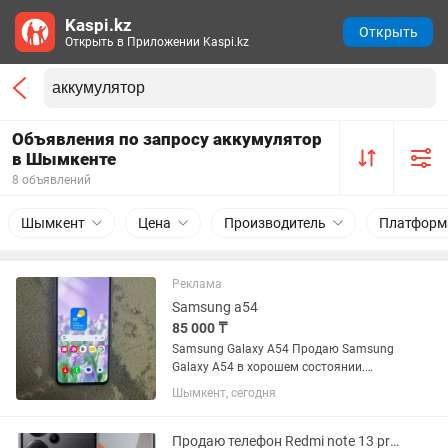
Kaspi.kz
Открыть
Открыть в Приложении Kaspi.kz
Объявления по запросу аккумулятор
в Шымкенте
8 объявлений
Шымкент
Цена
Производитель
Платформ
Реклама
Samsung a54
85 000 ₸
Samsung Galaxy A54 Продаю Samsung
Galaxy A54 в хорошем состоянии.
Телефон полностью исправен,
Шымкент, сегодня
работает без нареканий. Все функции
работают: экран, камеры, динамики,
микрофон, отпечаток пальца, NFC,...
Продаю телефон Redmi note 13 pro plus 5G