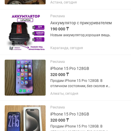
тоже есть аккумулятор зарядка на
Астана, сегодня
аккумулятор есть б/у почти не
пользовались так как ребенку на 12лет
чуток большеватая
Реклама
Аккумулятор с прикуривателем
190 000 ₸
Новым аккумулятор,хорошая вещь.
Караганда, сегодня
Реклама
iPhone 15 Pro 128GB
320 000 ₸
Продам iPhone 15 Pro 128GB. В
отличном состоянии, без сколов и
каких-либо проблем. В ремонте не был.
Алматы, сегодня
Цвет Blue Titanium Аккумулятор 86% В
наличии оригинальная коробка
Реклама
iPhone 15 Pro 128GB
320 000 ₸
Продам iPhone 15 Pro 128GB. В