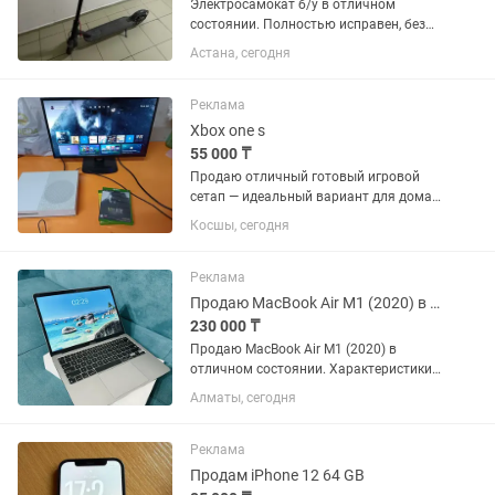
Электросамокат б/у в отличном
состоянии. Полностью исправен, без
вложений. Хороший аккумулятор, едет
Астана, сегодня
уверенно, всё работает. Отличный
вариант для ежедневных поездок по
городу. Цена — 100 000 тг.
Реклама
Xbox one s
55 000 ₸
Продаю отличный готовый игровой
сетап — идеальный вариант для дома.
Всё полностью в рабочем состоянии,
Косшы, сегодня
подключил и играешь. Продаю как
комплектом , так и по отдельности. Все
нюансы расписал честно,...
Реклама
Продаю MacBook Air M1 (2020) в отличном состоянии.
230 000 ₸
Продаю MacBook Air M1 (2020) в
отличном состоянии. Характеристики:
Apple M1 8 ГБ оперативной памяти SSD
Алматы, сегодня
256 ГБ Retina 13.3” Touch ID Состояние:
Отличное, 10/10 Аккумулятор - 93%
Цикл -...
Реклама
Продам iPhone 12 64 GB