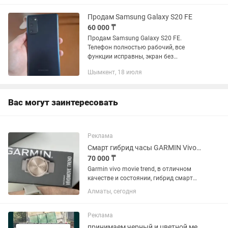
есть в идеальном состоянии....
Продам Samsung Galaxy S20 FE
60 000 ₸
Продам Samsung Galaxy S20 FE.
Телефон полностью рабочий, все
функции исправны, экран без
выгораний и пятен. Отличная
Шымкент, 18 июля
производительность и качество
камеры, свойственные флагманской
серии. На данный...
Вас могут заинтересовать
Реклама
Смарт гибрид часы GARMIN Vivomove trend, в отличном состоянии
70 000 ₸
Garmin vivo movie trend, в отличном
качестве и состоянии, гибрид смарт
часы, без царапин, без потертостей,
Алматы, сегодня
ремешок в отличном состоянии, цвет,
серо-кремовый, зарядка в наличии
вместе с коробкой ,...
Реклама
принимаем черный и цветной металлолом!