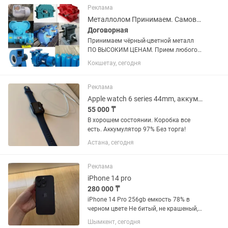
солнечных панелей и газа , отличный...
Реклама
Металлолом Принимаем. Самовывоз
Договорная
Принимаем чёрный-цветной металл
ПО ВЫСОКИМ ЦЕНАМ. Прием любого
вида железа, металлолом, чугунные
Кокшетау, сегодня
батареи, ванны, трубы! Так же и
цветного металла как: Алюминий;
Медь; Кабель; Аккумулятор; Латунь;...
Реклама
Apple watch 6 series 44mm, аккумулятор 97%
55 000 ₸
В хорошем состоянии. Коробка все
есть. Аккумулятор 97% Без торга!
Астана, сегодня
Реклама
iPhone 14 pro
280 000 ₸
iPhone 14 Pro 256gb емкость 78% в
черном цвете Не битый, не крашеный,
нигде ничего не менялось — всё
Шымкент, сегодня
родное. Только ёмкость аккумулятора