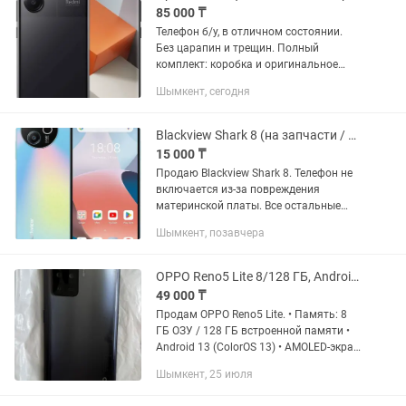
85 000 ₸
Телефон б/у, в отличном состоянии.
Без царапин и трещин. Полный
комплект: коробка и оригинальное
зарядное устройство 120W. Гарантия
Шымкент, сегодня
действует до 19.07.2027. • Основные
характеристики: • Экран: 6.67"...
Blackview Shark 8 (на запчасти / под ремонт)
15 000 ₸
Продаю Blackview Shark 8. Телефон не
включается из-за повреждения
материнской платы. Все остальные
компоненты в хорошем состоянии и
Шымкент, позавчера
могут использоваться как донор или
для Восстановления. Экран...
OPPO Reno5 Lite 8/128 ГБ, Android 13, в хорошем состоянии
49 000 ₸
Продам OPPO Reno5 Lite. • Память: 8
ГБ ОЗУ / 128 ГБ встроенной памяти •
Android 13 (ColorOS 13) • AMOLED-экран
6.43” • Основная камера 48 МП,
Шымкент, 25 июля
фронтальная 32 МП • Аккумулятор
4310 матч Телефон...