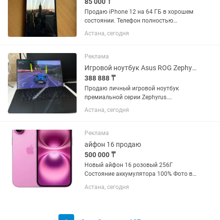
85 000 ₸
Продаю iPhone 12 на 64 ГБ в хорошем
состоянии. Телефон полностью
исправен, работает без нареканий.
Астана, сегодня
Face ID, камеры, динамики, микрофон и
все остальные функции работают
отлично. Характеристики: ...
Реклама
Игровой ноутбук Asus ROG Zephyrus M16 [2021]
388 888 ₸
Продаю личный игровой ноутбук
премиальной серии Zephyrus.
Покупался в конце 2021 года.
Астана, сегодня
Последние два года практически не
использовался, так как перешел на
стационарный ПК. Ноутбук полностью
Реклама
обслужен,...
айфон 16 продаю
500 000 ₸
Новый айфон 16 розовый 256Г
Состояние аккумулятора 100% Фото в
галерее Сделала себе подарок на др в
Астана, сегодня
июне, но позже подарили 17 pro,
поэтому продаю. Купила за 534.990
продаю за 500 тыс. Сейчас они...