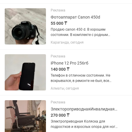
немного снизилась. Царапин нет,
находится в хорошем...
Реклама
Фотоаппарат Canon 450d
55 000 ₸
Продаю canon 450 d. В хорошем
состоянии. В комплекте с родным
объективом Canon EF-S 18-55mm f/3.5-
Караганда, сегодня
5.6 IS. В комплекте аккумулятор,
флешка 8 гб.
Реклама
iPhone 12 Pro 256гб
140 000 ₸
Телефон в отличном состоянии. Не
вскрывался, в ремонте не был, все
детали родные, ничего не менялось. 🔋
Алматы, сегодня
Состояние аккумулятора — 73%. 💾
Память — 256 ГБ.
Реклама
ЭлектороприводнаяИнвалидная Коляска для людей с ограниченными возможностями
270 000 ₸
Электроприводная Коляска для
подростков и взрослых опора для ног