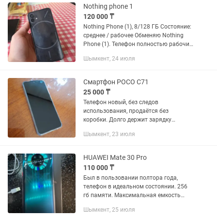
Nothing phone 1
120 000 ₸
Nothing Phone (1), 8/128 ГБ Состояние:
среднее / рабочее Обменяю Nothing
Phone (1). Телефон полностью рабочий,
все функции исправны: экран, сенсор,
Шымкент, 24 июля
камеры, динамики, связь, Face ID/
отпечаток — все...
Смартфон POCO C71
25 000 ₸
Телефон новый, без следов
использования, продаётся без
коробки. Долго держит зарядку
(аккумулятор 5200мА×ч), хороший
Шымкент, 23 июля
экран. Камера 32 МП. В комплекте:
прозрачный чехол и зарядное
устройство...
HUAWEI Mate 30 Pro
110 000 ₸
Был в пользовании полтора года,
телефон в идеальном состоянии. 256
гб памяти. Максимальная емкость
аккумулятора 94%. Много необычных
Шымкент, 25 июля
фишек. Коробка,зарядка, наушники все