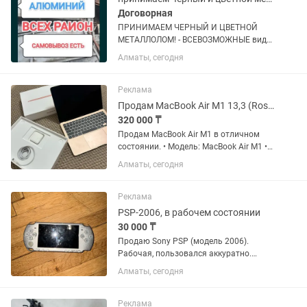
Договорная
ПРИНИМАЕМ ЧЕРНЫЙ И ЦВЕТНОЙ
МЕТАЛЛОЛОМ! - ВСЕВОЗМОЖНЫЕ виды
металла: аккумуляторы, радиаторы,
Алматы, сегодня
холодильники, газ плиты, стиральные
машины и т.п. - ДЕМОНТАЖ: есть
болгарка, резак и другие
Реклама
инструменты...
Продам MacBook Air M1 13,3 (Rose Gold)
320 000 ₸
Продам MacBook Air M1 в отличном
состоянии. • Модель: MacBook Air M1 •
Экран: 13.3 • Оперативная память: 8 ГБ
Алматы, сегодня
• SSD: 256 ГБ • Цвет: Rose Gold
(розовый) Ноутбук использовался
очень редко, состояние...
Реклама
PSP-2006, в рабочем состоянии
30 000 ₸
Продаю Sony PSP (модель 2006).
Рабочая, пользовался аккуратно.
Консоль прошита — можно
Алматы, сегодня
закидывать игры на карту памяти и
играть без дисков, плюс работают
эмуляторы старых приставок (Sega,
Реклама