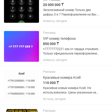
20 000 000 ₸
Эксклюзивный номер Только две
цифры, 0 и 7 Переоформление на Вас в
салоне Торг уместен
Алматы, сегодня
Реклама
VIP номер телефона
850 000 ₸
+77777772221 как от сердца отрываю.
Только официальное переоформление
в офисе Beeline. Перекупщикам с
Алматы, сегодня
неадекватными предложениями не
беспокоить
Реклама
Красивые номера Kcell
110 000 ₸
Красивые новые номера Kcell. Не
использовались. Цены указанные на
фото окончательные. Без торга и
Астана, сегодня
обмена.
Реклама