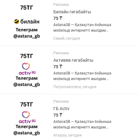
ГБ небәрі 75 теңгеден. •...
Реклама
Билайн гигабайты
75 ₸
AstanaGB — Қазақстан бойынша
мобильді интернетті жылдам
толықтыру. 1 ГБ-ты 150 теңгеге сатып
Семей, сегодня
алсаңыз, тағы 1 ГБ сыйлыққа аласыз.
Нәтижесінде 150 теңгеге 2 ГБ, яғни әр
ГБ небәрі 75 теңгеден. •...
Реклама
Активвв гигабайты
75 ₸
AstanaGB — Қазақстан бойынша
мобильді интернетті жылдам
толықтыру. 1 ГБ-ты 150 теңгеге сатып
Петропавловск, сегодня
алсаңыз, тағы 1 ГБ сыйлыққа аласыз.
Нәтижесінде 150 теңгеге 2 ГБ, яғни әр
ГБ небәрі 75 теңгеден. •...
Реклама
ГБ АctIv
75 ₸
AstanaGB — Қазақстан бойынша
мобильді интернетті жылдам
толықтыру. 1 ГБ-ты 150 теңгеге сатып
Атырау, сегодня
алсаңыз, тағы 1 ГБ сыйлыққа аласыз.