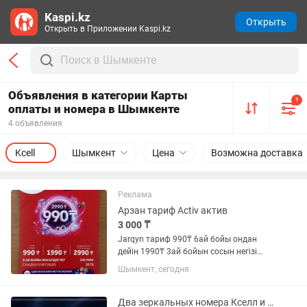
Kaspi.kz
Открыть
Открыть в Приложении Kaspi.kz
Объявления в категории Карты
1
оплаты и номера в Шымкенте
4 объявления
Kcell
Шымкент
Цена
Возможна доставка
Реклама
Арзан тариф Activ актив
3 000 ₸
Jarqyn тариф 990₸ 6ай бойы ондан
дейін 1990₸ 3ай бойын сосын негізі
бағасы 2990₸ болады
Шымкент, сегодня
Два зеркальных номера Кселл и IZI