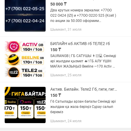
50 000 ₸
Два крутых номера зеркалки: +77ОО
О22 О424 (IZI) и +77ОО О22О 525 (Kcell )
по акции за 50.000 оформим
официально в г. Шымкент, можем
Шымкент, 31 июля
оформить и в любом городе.
Обращайтесь по любому номеру …
Екы...
БИЛАЙН кб АКТИВ гб ТЕЛЕ2 гб
150 ₸
SAURANGB | ГБ САТУШЫ 👨🏻💻 Сенімді
әрі жылдам қызмет 🔥! ГБ АЛУ ҮШІН
МАҒАН ЖАЗЫҢЫЗ Beeline —170 Activ —
150 Tele2 — 150 Сонымен қатар
Шымкент, 25 июля
бонуста бар 10+1 және 15+2 Алу үшін
жаза беріңіз
Актив. Билайн. Теле2 Гб, гиги, гигабайты, гигабайт,мб
150 ₸
Гб Сатылады арзан бағалы Сенімді әрі
жылдам қа жаза беріңіз Сұрау салып
береміз
Шымкент, 24 июля