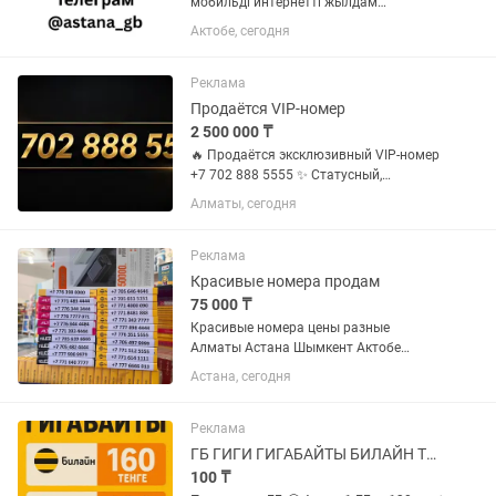
мобильді интернетті жылдам
толықтыру. 1 ГБ-ты 150 теңгеге сатып
Актобе, сегодня
алсаңыз, тағы 1 ГБ сыйлыққа аласыз.
Нәтижесінде 150 теңгеге 2 ГБ, яғни әр
ГБ небәрі 75 теңгеден. •...
Реклама
Продаётся VIP-номер
2 500 000 ₸
🔥 Продаётся эксклюзивный VIP-номер
+7 702 888 5555 ✨ Статусный,
красивый и легко запоминающийся
Алматы, сегодня
номер. Идеально подойдёт для
бизнеса, рекламы, личного бренда или
тех, кто ценит престиж. ✅...
Реклама
Красивые номера продам
75 000 ₸
Красивые номера цены разные
Алматы Астана Шымкент Актобе
Атырау Актау Орал Кызылорда
Астана, сегодня
Реклама
ГБ ГИГИ ГИГАБАЙТЫ БИЛАЙН ТЕЛЕ2 АКТИВ КСЕЛЛ
100 ₸