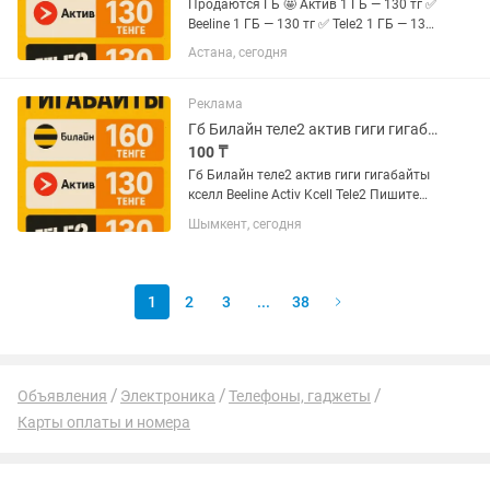
Продаются ГБ 🤩 Актив 1 ГБ — 130 тг ✅
Beeline 1 ГБ — 130 тг ✅ Tele2 1 ГБ — 130
тг ✅ Без комиссии ❗ Без обмана 😇 Есть
Астана, сегодня
отзывы 🙂↔ 100% надежно 📍
Реклама
Гб Билайн теле2 актив гиги гигабайты кселл Beeline Activ Kcell Tele2
100 ₸
Гб Билайн теле2 актив гиги гигабайты
кселл Beeline Activ Kcell Tele2 Пишите
строго Не звонить! Сразу писать
Шымкент, сегодня
Отвечаю сразу Гб всегда в наличии
1
2
3
...
38
Объявления
Электроника
Телефоны, гаджеты
Карты оплаты и номера