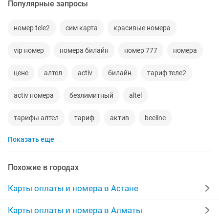
Популярные запросы
номер tele2
сим карта
красивые номера
vip номер
номера билайн
номер 777
номера
цене
алтел
activ
билайн
тариф теле2
activ номера
безлимитный
altel
тарифы алтел
тариф
актив
beeline
Показать еще
красивые
vip
3 2 1
tele2
теле2
оплат
безлимитный интернет
sim
телефоны
Похожие в городах
beeline билайн
nomer
номери
теле
Карты оплаты и номера в Астане
каспий
7777
белайн
симкарты
номир
Карты оплаты и номера в Алматы