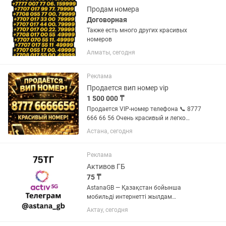
Продам номера
Договорная
Также есть много других красивых
номеров
Алматы, сегодня
Реклама
Продается вип номер vip
1 500 000 ₸
Продается VIP-номер телефона 📞 8777
666 66 56 Очень красивый и легко
запоминающийся номер. Идеально
Астана, сегодня
подходит для бизнеса: — доставка еды
— таксопарк — шиномонтаж —
автосервис — магазины и службы...
Реклама
Активов ГБ
75 ₸
AstanaGB — Қазақстан бойынша
мобильді интернетті жылдам
толықтыру. 1 ГБ-ты 150 теңгеге сатып
Актау, сегодня
алсаңыз, тағы 1 ГБ сыйлыққа аласыз.
Нәтижесінде 150 теңгеге 2 ГБ, яғни әр