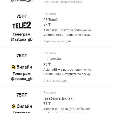
толықтыру. 1 ГБ-ты 150 теңгеге сатып
Усть-Каменогорск, сегодня
алсаңыз, тағы 1 ГБ сыйлыққа аласыз.
Нәтижесінде 150 теңгеге 2 ГБ, яғни әр
ГБ небәрі 75 теңгеден. •...
Реклама
ГБ Теле2
75 ₸
AstanaGB — быстрое пополнение
мобильного интернета по всему
Казахстану. При покупке 1 ГБ за 150 тг
Караганда, сегодня
вы получаете ещё 1 ГБ в подарок. В
итоге 2 ГБ за 150 тг, то есть всего по 75
тг за каждый ГБ. •...
Реклама
ГБ Билайн
75 ₸
AstanaGB — быстрое пополнение
мобильного интернета по всему
Казахстану. При покупке 1 ГБ за 150 тг
Алматы, сегодня
вы получаете ещё 1 ГБ в подарок. В
итоге 2 ГБ за 150 тг, то есть всего по 75
тг за каждый ГБ. •...
Реклама
Гигабайты Билайн
75 ₸
AstanaGB — Қазақстан бойынша