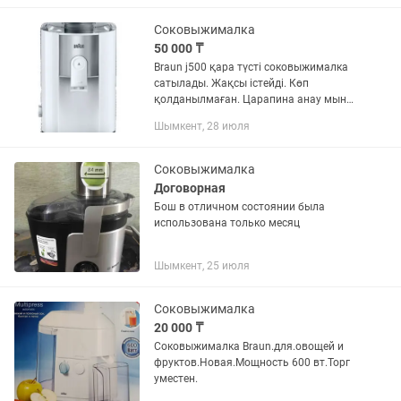
Соковыжималка
50 000 ₸
Braun j500 қара түсті соковыжималка
сатылады. Жақсы істейді. Көп
қолданылмаған. Царапина анау мынау
жоқ. Жаңадай болып тұр. Жаңасы
Шымкент, 28 июля
каспийде 90мың тг. 50мыңға береміз.
Соковыжималка
Договорная
Бош в отличном состоянии была
использована только месяц
Шымкент, 25 июля
Соковыжималка
20 000 ₸
Соковыжималка Braun.для.овощей и
фруктов.Новая.Мощность 600 вт.Торг
уместен.