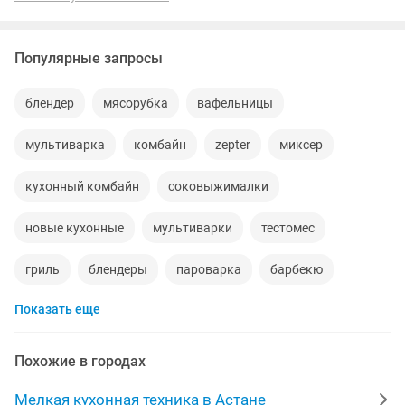
Популярные запросы
блендер
мясорубка
вафельницы
мультиварка
комбайн
zepter
миксер
кухонный комбайн
соковыжималки
новые кухонные
мультиварки
тестомес
гриль
блендеры
пароварка
барбекю
Показать еще
гриль барбекю
кухонный
кулер
блендер бу
мультиварка новая
мультиварку
рабочие
Похожие в городах
мултиварка
идеальном
комплекты
коробка
Мелкая кухонная техника в Астане