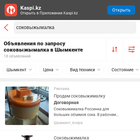
Kaspi.kz
Открыть
Открыть в Приложении Kaspi.kz
Объявления по запросу
соковыжымалка в Шымкенте
18 объявлений
Шымкент
Цена
Вид техники
Состояние
Реклама
Продам соковыжималку
Договорная
Соковыжималка Россинка для
больших объемов сока. В рабочем
отличном состоянии
Шымкент, вчера
Соковыжималка