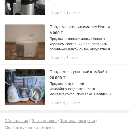
Шымкент, 14 июля
Продам соковыжималку Новая
6 000 ₸
Продам соковыжималку Новая в
хорошем состоянии пользовались
соковыжималкой очень аккуратно и
бережно продам за. 6000
Шымкент, 5 июля
Окончательно без скидок. Продам
очень срочно !!!!!!!
Продается кухонный комбайн
20 000 ₸
Продается кухонный
комбайн:овощерезка, тесто
мешалка,соковыжималка+блендер.В
хорошем рабочем состоянии.Торг
Шымкент, 29 июля
уместен
Объявления
Электроника
Техника для кухни
Мелкая кухонная техника