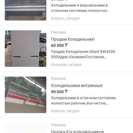
Холодильники и морозильники в
отличном состоянии, полностью
рабочие, все чистые ухожэные как на
Алматы, сегодня
фото, на каждый холодильник дам
один месяц гарантию, цэны разные,
помогу с доставкой, кому интересно...
Реклама
Продам Холодильник!
60 000 ₸
Продам Холодильник Atlant XM-4208-
000!Адрес Каскелен!Состояние
отличный!Ширина 54.5 см Глубина 57.2
Каскелен, сегодня
см Высота 142.5 см Вес 50.0 кг Объем
Общий объем 173.0 л Объем
холодильной камеры 131.0 л Объем...
Реклама
Холодильники витринные
90 000 ₸
Холодильники в отличном состоянии,
полностью рабочие, все чистые,
ухоженные как на фото, есть разные
Алматы, сегодня
варианты, большой выбор
Реклама
Скупка б/у холодильников