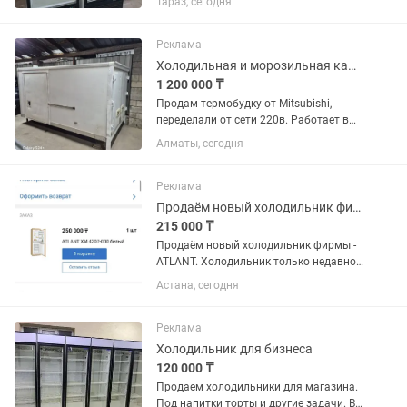
Тараз, сегодня
Реклама
Холодильная и морозильная камера
1 200 000 ₸
Продам термобудку от Mitsubishi,
переделали от сети 220в. Работает в
двух вариантах как плюсовой
Алматы, сегодня
холодильник и минусовой
морозильник. Находится г.Алматы,
Ауэзовский район, мкр.Достык. Выше
Реклама
Кар сити....
Продаём новый холодильник фирмы - ATLANT.
215 000 ₸
Продаём новый холодильник фирмы -
ATLANT. Холодильник только недавно
купили. Продаём, в связи с тем что не
Астана, сегодня
подошёл по размеру. Холодильник
встраиваемый, предназначен для
установки в кухонный...
Реклама
Холодильник для бизнеса
120 000 ₸
Продаем холодильники для магазина.
Под напитки торты и другие задачи. В