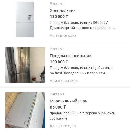
квартиры.
Реклама
Холодильник
130 000 ₸
Продам б/у холодильник SR-L629V.
Двухкамерный, нижняя морозильная
камера, система No Frost (не требует
Астана, сегодня
разморозки). Высота 179 см, ширина
82 см, глубина 72 см. Встроенный
диспенсер для охлаждения...
Реклама
Продам холодильник
100 000 ₸
Продам б/у холодильник Lg. Система
no frost. Холодильник в хорошем
состоянии. Торг имеется
Алматы, сегодня
Реклама
Морозильный ларь
65 000 ₸
продам ларь 295 л в хорошем рабочем
состояние
Астана, сегодня