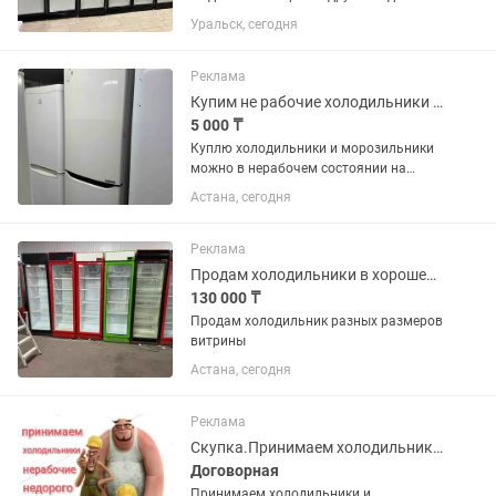
отличном состоянии. В заправке не
Уральск, сегодня
нуждаются. Полки полный комплект.
Высота два метра 60х60 см глубина.
Температура хранения +4...
Реклама
Купим не рабочие холодильники и морозильники
5 000 ₸
Куплю холодильники и морозильники
можно в нерабочем состоянии на
запчасти
Астана, сегодня
Реклама
Продам холодильники в хорошем состоянии
130 000 ₸
Продам холодильник разных размеров
витрины
Астана, сегодня
Реклама
Скупка.Принимаем холодильники и морозилки в нерабочем состоянии недорого
Договорная
Принимаем холодильники и