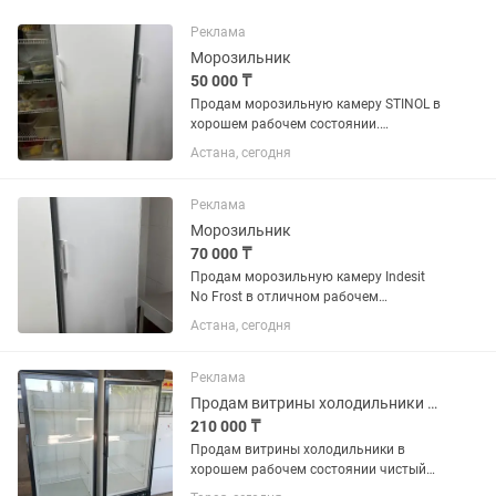
Реклама
Морозильник
50 000 ₸
Продам морозильную камеру STINOL в
хорошем рабочем состоянии.
Полностью исправна, отлично
Астана, сегодня
морозит, работает тихо. Все полки и
ящики в комплекте. Подходит для
дома, магазина или дачи.
Реклама
Производитель:...
Морозильник
70 000 ₸
Продам морозильную камеру Indesit
No Frost в отличном рабочем
состоянии. Полностью исправна,
Астана, сегодня
хорошо морозит, работает тихо.
Система No Frost, размораживание не
требуется. Чистая, без посторонних...
Реклама
Продам витрины холодильники в хорошем рабочем состоянии чистый
210 000 ₸
Продам витрины холодильники в
хорошем рабочем состоянии чистый
цена за каждый по 250 тысяч