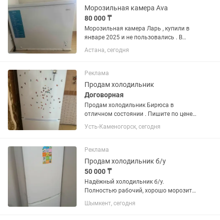
Морозильная камера Ava
80 000 ₸
Морозильная камера Ларь , купили в
январе 2025 и не пользовались . В
отличном состоянии
Астана, сегодня
Реклама
Продам холодильник
Договорная
Продам холодильник Бирюса в
отличном состоянии . Пишите по цене
договоримся
Усть-Каменогорск, сегодня
Реклама
Продам холодильник б/у
50 000 ₸
Надёжный холодильник б/у.
Полностью рабочий, хорошо морозит
и охлаждает. Аккуратно
Шымкент, сегодня
использовался, внутри чистый.
Подойдёт для дома и съемной