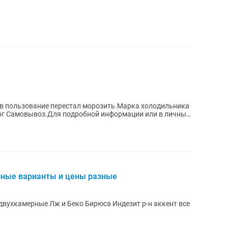
 в пользование перестал морозить.Марка холодильника
чные
зные варианты и цены разные
вухкамерные Лж и Беко Бирюса Индезит р-н аккент все