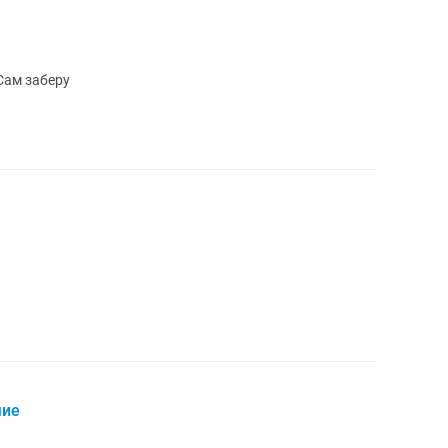
Сам заберу
чие