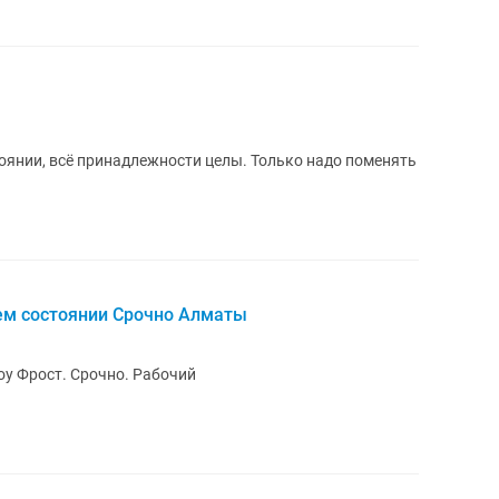
оянии, всё принадлежности целы. Только надо поменять
ем состоянии Срочно Алматы
Продам Срочно Холодильник Лджи. Ноу Фрост. Срочно. Рабочий