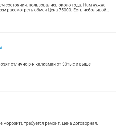
м состоянии, пользовались около года. Нам нужна
жем рассмотреть обмен Цена 75000. Есть небольшой
ы
озят отлично р-н калкаман от 30тыс и выше
 морозит), требуется ремонт. Цена договорная.