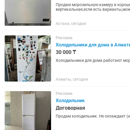
Продаю морозильную камеру в хороше
вертикальная,если есть варианты,мо
торг По вопросам
Астана, сегодня
Реклама
Холодильники для дома в Алмат
30 000 ₸
Холодильники для дома работают мор
Алматы, сегодня
Реклама
Холодильник
Договорная
Продам холодильник. Не охлаждает (не