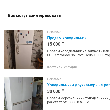
Вас могут заинтересовать
Реклама
Продам холодильник
15 000 ₸
Продам холодильник на запчасти или
LG ElectroCool No Frost.Цена 15.000 торг Самовывоз.Для подробной информации или в ли
сообщения
Костанай, сегодня
Реклама
Холодильники двухкамерные ра
30 000 ₸
Продам морозильники холодильники д
работает от30000 и выше