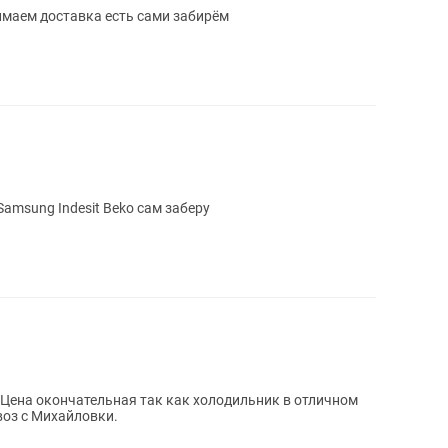
имаем доставка есть сами забирём
amsung Indesit Beko сам заберу
 Цена окончательная так как холодильник в отличном
воз с Михайловки.