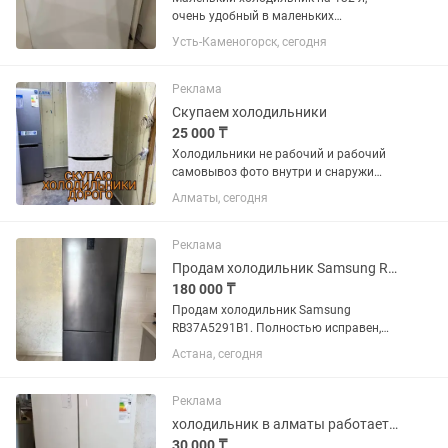
очень удобный в маленьких
помещениях, почти новый, покупали в
Усть-Каменогорск, сегодня
ноябре 25года, просто стоит в ТРЦ
МАКСИ , не пользовались толком.
Реклама
Скупаем холодильники
25 000 ₸
Холодильники не рабочий и рабочий
самовывоз фото внутри и снаружи
отправьте
Алматы, сегодня
Реклама
Продам холодильник Samsung RB37A5291B1, No Frost
180 000 ₸
Продам холодильник Samsung
RB37A5291B1. Полностью исправен,
отлично охлаждает и морозит.
Астана, сегодня
Система No Frost, тихая работа,
вместительный. Чистый, без
посторонних запахов. В хорошем
Реклама
состоянии. Самовывоз.
холодильник в алматы работает рн калкаман
30 000 ₸