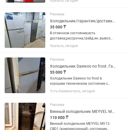
Уральск, сегодня
Реклама
Холодильник/гарантия/доставка/рассрочка/подберу
35 000 ₸
В отличном состоянии,есть
доставка,рассрочка,трейд ин ,вывоз
вашего,помогу покажу ,предложу.
Уральск, сегодня
Звоните или пишите договоримся Все
холодильники идеально
чистые,обслуженных без запаха ,все
Реклама
вымыто на...
Холодильник Daewoo no frost. Гарантия. Доставка до подъезда.
55 000 ₸
Холодильник Daewoo no frost в
хорошем техническом состоянии с
Гарантией Два месяца. Доставка до
Усть-Каменогорск, сегодня
подъезда бесплатно.
Реклама
Винный холодильник MEYVEL MV12-CBD1
110 000 ₸
Винный холодильник MEYVEL MV12-
CBD1 (компрессорный), состояние