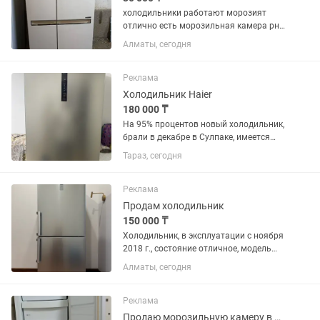
холодильники работают морозият
отлично есть морозильная камера рн
калкаман 30000 и выше
Алматы, сегодня
Реклама
Холодильник Haier
180 000 ₸
На 95% процентов новый холодильник,
брали в декабре в Сулпаке, имеется
чек, пользовались 2 или 3 месяца, в
Тараз, сегодня
связи с переездом продаем за 180 тыс.
Самовызов. Цвет серый, по фото
немного тусклый из за...
Реклама
Продам холодильник
150 000 ₸
Холодильник, в эксплуатации с ноября
2018 г., состояние отличное, модель
указана в фото
Алматы, сегодня
Реклама
Продаю морозильную камеру в очень хорошем состоянии