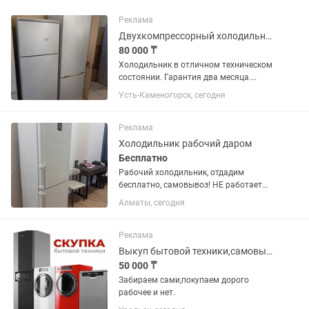
Реклама
Двухкомпрессорный холодильник Атлант . Гарантия. Доставка.
80 000 ₸
Холодильник в отличном техническом
состоянии. Гарантия два месяца.
Доставка до подъезда бесплатно.
Усть-Каменогорск, сегодня
Реклама
Холодильник рабочий даром
Бесплатно
Рабочий холодильник, отдадим
бесплатно, самовывоз! НЕ работает
лампочка внутри, датчик открытой
Алматы, сегодня
двери, черный дисплей на двери
Реклама
Выкуп бытовой техники,самовывоз.
50 000 ₸
Забираем сами,покупаем дорого
рабочее и нет.