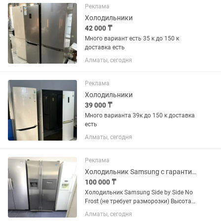
Реклама
Холодильники
42 000 ₸
Много вариант есть 35 к до 150 к
доставка есть
Алматы, сегодня
Реклама
Холодильники
39 000 ₸
Много варианта 39к до 150 к доставка
есть
Алматы, сегодня
Реклама
Холодильник Samsung с гарантией и доставкой
100 000 ₸
Холодильник Samsung Side by Side No
Frost (не требует разморозки) Высота
176 см Ширина 91 см Глубина 70 см ✅
Алматы, сегодня
Продажа б/у холодильников с