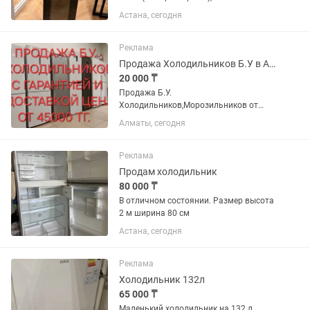
нового Продам компрессорный
Астана, сегодня
винный холодильник MEYVEL MV12-
CBD1. Покупался около года назад,
использовался очень редко.
Реклама
Состояние...
Продажа Холодильников Б.У в Алматы с доставкой, И гарантией
20 000 ₸
Продажа Б.У.
Холодильников,Морозильников от
45000 тг. В Зависимости от марки
Алматы, сегодня
холодильника и внешнему состоянию.
Есть доставка. Звоните приезжайте,
выбирайте договоримся.
Реклама
Продам холодильник
80 000 ₸
В отличном состоянии. Размер высота
2 м ширина 80 см
Астана, сегодня
Реклама
Холодильник 132л
65 000 ₸
Маленький холодильник на 132 л,