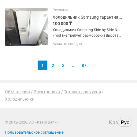
официальной гарантией 2 месяца от
магазина и мастера с более...
Реклама
Холодильник Samsung гарантия доставка
100 000 ₸
Холодильник Samsung Side by Side No
Frost (не требует разморозки) Высота
176 см Ширина 91 см Глубина 75 см ✅
Алматы, сегодня
Продажа б/у холодильников с
официальной гарантией 2 месяца от
магазина и мастера с более...
1
2
3
...
87
Объявления
Электроника
Техника для кухни
Холодильники
Қаз
Рус
© 2012-2026, АО «Kaspi Bank»
Пользовательское соглашение