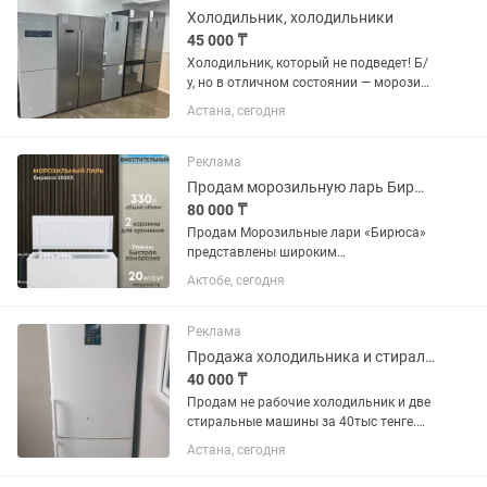
Холодильник, холодильники
45 000 ₸
Холодильник, который не подведет! Б/
у, но в отличном состоянии — морозит
как Сибирь зимой! Чистый, ухоженный,
Астана, сегодня
без посторонних запахов. Гарантия — 3
месяца, чтобы вы точно были уверены
в покупке! Цена...
Реклама
Продам морозильную ларь Бирюса
80 000 ₸
Продам Морозильные лари «Бирюса»
представлены широким
ассортиментом горизонтальных ларей
Актобе, сегодня
(объемом от 80 до 350 л),
отличающихся надежностью,
доступной ценой, ручной или No Frost
Реклама
разморозкой, с...
Продажа холодильника и стиральные машинки
40 000 ₸
Продам не рабочие холодильник и две
стиральные машины за 40тыс тенге.
Самовывоз
Астана, сегодня