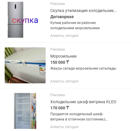
полки, решётки, ящики и...
Реклама
Скупка утилизация холодильников
Договорная
Купим рабочие не рабочие
холодильники морозильники
Алматы, сегодня
Реклама
Морозильник
150 000 ₸
Жақсы сапада морозильник сатылады
Алматы, сегодня
Реклама
Холодильник шкаф-витрина KLEO
170 000 ₸
Продается холодильный шкаф-
витрина в отличном состоянии,с
компрессором Embraco, который
Алматы, сегодня
считается надежным! Использовался