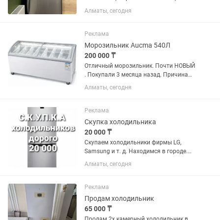
продукты не портятся, вместительный.
Алматы, сегодня
Только самовывоз
Реклама
Морозильник Aucma 540Л
200 000 ₸
Отличный морозильник. Почти НОВЫЙ
. Покупали 3 месяца назад. Причина
продажи закрытия магазина. Восток
Алматы, сегодня
85см ширина 150 см глубина 70 см
Реклама
Скупка холодильника
20 000 ₸
Скупаем холодильники фирмы LG,
Samsung и т. д. Находимся в городе.
Сами приедем и сами заберем.
Алматы, сегодня
Реклама
Продам холодильник
65 000 ₸
Продам 2х камерный холодильник в