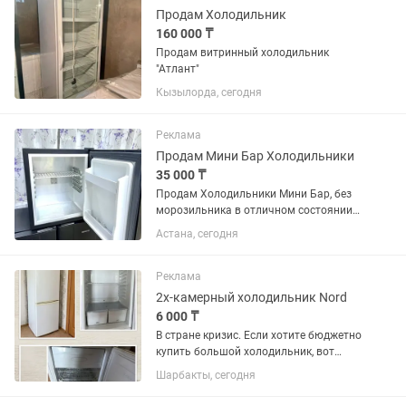
Продам Холодильник
160 000 ₸
Продам витринный холодильник
"Атлант"
Кызылорда, сегодня
Реклама
Продам Мини Бар Холодильники
35 000 ₸
Продам Холодильники Мини Бар, без
морозильника в отличном состоянии
рабочие полностью. Охлаждает
Астана, сегодня
отлично. Для офиса , аптека ,
гостиница , в охрану , в кафе
рестораны, в больницу. В наличии 40
Реклама
шт...
2х-камерный холодильник Nord
6 000 ₸
В стране кризис. Если хотите бюджетно
купить большой холодильник, вот
решение. Продам холодильник NORD
Шарбакты, сегодня
Цена: 6000. тг Торг реально есть Нет
фреона (требуется заправка). Все