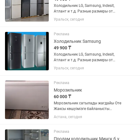
Холодильник LG, Samsung, Indesit,
Атлант и т.д. Разные размеры от
маленького данного до большого двух
Уральск, сегодня
метрового. Всё холодильники
проверены, почищены с паром и
обслужены. Резинки целые, дверцы
Реклама
хорошо...
Холодильник Samsung
49 900 ₸
Холодильник LG, Samsung, Indesit,
Атлант и т.д. Разные размеры от
маленького данного до большого двух
Уральск, сегодня
метрового. Всё холодильники
проверены, почищены с паром и
обслужены. Резинки целые, дверцы
Реклама
хорошо...
Морозильник
60 000 ₸
Морозильник сатылады жагдайы Оте
Жаксы көшуімізге байланысты
размери улкен болгандыктан сатуга
Астана, сегодня
койып отырмын. Озимиз пайдаланып
журген морозильник. Модель Бирюса
285 КХ
Реклама
Продам холодильник Минск б.у.