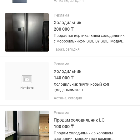
Алматы, сегодня
Реклама
Холодильник
200 000 ₸
Продаётся вертикальный холодильник
с морозильником SIDE BY SIDE. Модель
GR-B207WLQA. Б/у в хорошем
Тараз, сегодня
состоянии. Самовывоз. Возможно
доставка при договорённости. Торг
уместен
Реклама
Холодильник
140 000 ₸
Холодильник почти новый көп
қолданылмаған
Астана, сегодня
Реклама
Продам холодильник LG
100 000 ₸
Продам холодильник в хорошем
состоянии , морозит как камень,