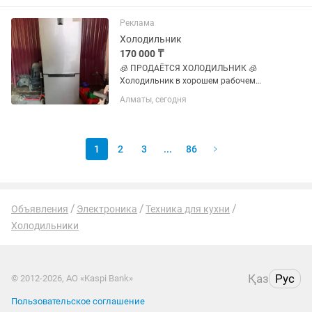
всего несколько месяцев, после чего не
эксплуатировался. ✔️ Полностью...
Реклама
Холодильник
170 000 ₸
🧊 ПРОДАЁТСЯ ХОЛОДИЛЬНИК 🧊
Холодильник в хорошем рабочем
состоянии 🤍 Красивый серебристый
Алматы, сегодня
цвет, отлично впишётся в
современную кухню. ✅ Работает
исправно ✅ Хорошо морозит ✅ Все
функции работают как...
1
2
3
...
86
Объявления
Электроника
Техника для кухни
Холодильники
Қаз
Рус
© 2012-2026, АО «Kaspi Bank»
Пользовательское соглашение