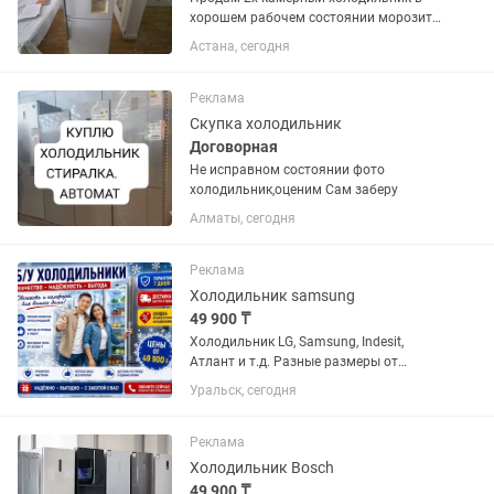
хорошем рабочем состоянии морозит
и холодит марка LG No Frost высота
Астана, сегодня
1,90 см ширина 60см все как на фото
бу без ремонта без запаха чистый.
Есть и стиральная машина...
Реклама
Скупка холодильник
Договорная
Не исправном состоянии фото
холодильник,оценим Сам заберу
Алматы, сегодня
Реклама
Холодильник samsung
49 900 ₸
Холодильник LG, Samsung, Indesit,
Атлант и т.д. Разные размеры от
маленького данного до большого двух
Уральск, сегодня
метрового. Всё холодильники
проверены, почищены с паром и
обслужены. Резинки целые, дверцы
Реклама
хорошо...
Холодильник Bosch
49 900 ₸