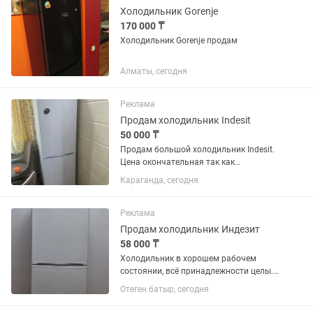
Холодильник Gorenje
170 000 ₸
Холодильник Gorenje продам
Алматы, сегодня
Реклама
Продам холодильник Indesit
50 000 ₸
Продам большой холодильник Indesit.
Цена окончательная так как
холодильник в отличном состоянии.
Караганда, сегодня
Все ящики целые. В ремонте никогда не
был. Самовывоз с Михайловки.
Реклама
Продам холодильник Индезит
58 000 ₸
Холодильник в хорошем рабочем
состоянии, всё принадлежности целы.
Только надо поменять резину на
Отеген батыр, сегодня
дверце.