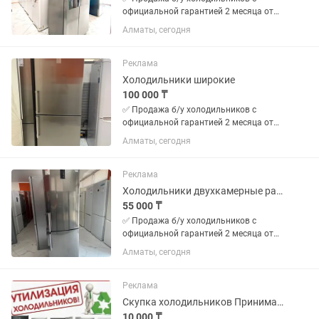
официальной гарантией 2 месяца от
магазина и мастера с более чем 10
Алматы, сегодня
летним опытом работы. Все
холодильники чистые без запахов
Цены от 50000 в зависимости от
Реклама
модели...
Холодильники широкие
100 000 ₸
✅ Продажа б/у холодильников с
официальной гарантией 2 месяца от
магазина и мастера с более чем 10
Алматы, сегодня
летним опытом работы. Все
холодильники чистые без запахов
Цены от 50000 в зависимости от
Реклама
модели...
Холодильники двухкамерные разные
55 000 ₸
✅ Продажа б/у холодильников с
официальной гарантией 2 месяца от
магазина и мастера с более чем 10
Алматы, сегодня
летним опытом работы. Все
холодильники чистые без запахов
Цены от 50000 в зависимости от
Реклама
модели...
Скупка холодильников Принимаем Холодильники
10 000 ₸