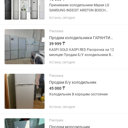
Принимаем холодильники Марки LG
SAMSUNG INDESIT ARISTON BOSCH
АТЛАНТ БИРЮСА
Астана, сегодня
Реклама
Продам холодильники ГАРАНТИЯ +ДОСТАВКА по городу БЕСПЛАТНО
39 999 ₸
KASPI GOLD KASPI RED Рассрочка на 12
месяцев Продам Б/У холодильники В
отличном рабочем состоянии.
Астана, сегодня
Гарантия +Доставка ПО ГОРОДУ
БЕСПЛАТНО. НАШ АДРЕС: г.Астана
ул.Абылайхана дом 62
Реклама
Продам б/у холодильник
45 000 ₸
Холодильник В хорошем состоянии
Астана, сегодня
Реклама
Продам морозильник