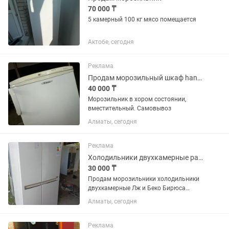
70 000 ₸
5 камерный 100 кг мясо помещается
Актобе, сегодня
Реклама
Продам морозильный шкаф hansa
40 000 ₸
Морозильник в хором состоянии,
вместительный. Самовывоз
Алматы, сегодня
Реклама
Холодильники двухкамерные разные варианты и цены разные
30 000 ₸
Продам морозильники холодильники
двухкамерные Лж и Беко Бирюса
Индезит р-н аккент все работает
Алматы, сегодня
от30000 и выше
Реклама