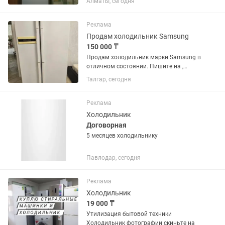
Алматы, сегодня
метров,покупали 27 сентября 2023
года,стоял на одном месте,не
передвигался
Реклама
Продам холодильник Samsung
150 000 ₸
Продам холодильник марки Samsung в
отличном состоянии. Пишите на ,
отправлю видеообзор.
Талгар, сегодня
Реклама
Холодильник
Договорная
5 месяцев холодильнику
Павлодар, сегодня
Реклама
Холодильник
19 000 ₸
Утилизация бытовой техники
Холодильник фотографии скиньте на