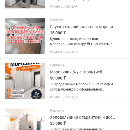
Алматы, сегодня
Реклама
Скупка холодильников и морозильных камер
15 000 ₸
Купим ваш холодильник или
морозильную камеру 📷 Оцениваем по
фото 🚚 Заберем и увезем сами 💵
Алматы, сегодня
Деньги сразу Пишите или звоните
Реклама
Морозилки б/у с гарантией
50 000 ₸
✅ Продажа б/у морозильных камер и
холодильников с официальной
гарантией 2 месяца от магазина и
Алматы, сегодня
мастера с более чем 10 летним опытом
работы. Все холодильники чистые без
запахов Цены от 50000 в...
Реклама
Холодильники с гарантией и доставкой по городу
55 000 ₸
✅ Продажа б/у холодильников с