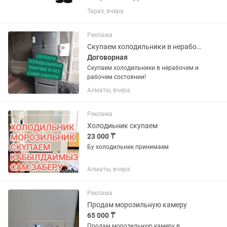
утилизацией и выноса с этажей старой
Тараз, вчера
техники.
Реклама
Скупаем холодильники в нерабочем и рабочем состоянии!
Договорная
Скупаем холодильники в нерабочем и
рабочем состоянии!
Алматы, вчера
Реклама
Холодиьник скупаем
23 000 ₸
Бу холодильник принимаем
Алматы, вчера
Реклама
Продам морозильную камеру
65 000 ₸
Продам морозильную камеру в