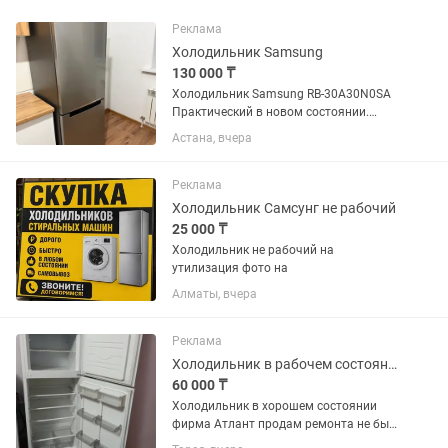
Реклама
Холодильник Samsung
130 000 ₸
Холодильник Samsung RB-30A30N0SA
Практический в новом состоянии.
Габаритные размеры Высота1780 мм
Астана, вчера
Ширина595 мм Глубина675 мм
Реклама
Холодильник Самсунг не рабочий
25 000 ₸
Холодильник не рабочий на
утилизация фото на
Алматы, вчера
Реклама
Холодильник в рабочем состоянии
60 000 ₸
Холодильник в хорошем состоянии
фирма Атлант продам ремонта не был
всё работает торг на месте