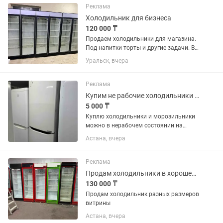
установки в кухонный...
Реклама
Холодильник для бизнеса
120 000 ₸
Продаем холодильники для магазина.
Под напитки торты и другие задачи. В
отличном состоянии. В заправке не
Уральск, вчера
нуждаются. Полки полный комплект.
Высота два метра 60х60 см глубина.
Температура хранения +4...
Реклама
Купим не рабочие холодильники и морозильники
5 000 ₸
Куплю холодильники и морозильники
можно в нерабочем состоянии на
запчасти
Астана, вчера
Реклама
Продам холодильники в хорошем состоянии
130 000 ₸
Продам холодильник разных размеров
витрины
Астана, вчера