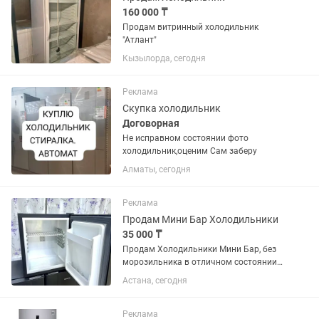
160 000 ₸
Продам витринный холодильник
"Атлант"
Кызылорда, сегодня
Реклама
Скупка холодильник
Договорная
Не исправном состоянии фото
холодильник,оценим Сам заберу
Алматы, сегодня
Реклама
Продам Мини Бар Холодильники
35 000 ₸
Продам Холодильники Мини Бар, без
морозильника в отличном состоянии
рабочие полностью. Охлаждает
Астана, сегодня
отлично. Для офиса , аптека ,
гостиница , в охрану , в кафе
рестораны, в больницу. В наличии 40
Реклама