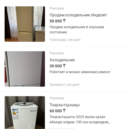
Реклама
Продам холодильник Индезит
50 000 ₸
Продам холодильник в хорошем
состоянии
Павлодар, сегодня
Реклама
Холодильник
30 000 ₸
Работает и можно немножко ремонт
Шымкент, сегодня
Реклама
Тоңазытқышқы
60 000 ₸
Тоңазытқышты 2025 жылы қазан
айында алдым, 100 күн қолдандым,
одан кейін қолданылмады, жалға