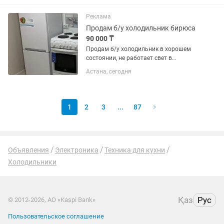
Реклама
Продам б/у холодильник бирюса
90 000 ₸
Продам б/у холодильник в хорошем
состоянии, не работает свет в
холодильнике и одна дверка
Астана, сегодня
морозильника отсутствует
1
2
3
...
87
Объявления
Электроника
Техника для кухни
Холодильники
Қаз
Рус
© 2012-2026, АО «Kaspi Bank»
Пользовательское соглашение