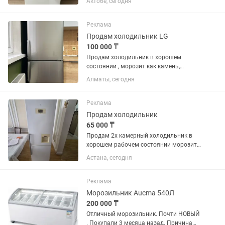
Актобе, сегодня
алған үйге керек болды, қазір үйде тұр.
2026 жылдың қазақн айына дейін
кепілдігі(гарантиясы) бар. Жаңа...
Реклама
Продам холодильник LG
100 000 ₸
Продам холодильник в хорошем
состоянии , морозит как камень,
продукты не портятся, вместительный.
Алматы, сегодня
Только самовывоз
Реклама
Продам холодильник
65 000 ₸
Продам 2х камерный холодильник в
хорошем рабочем состоянии морозит
и холодит марка LG No Frost высота
Астана, сегодня
1,90 см ширина 60см все как на фото
бу без ремонта без запаха чистый.
Есть и стиральная машина...
Реклама
Морозильник Aucma 540Л
200 000 ₸
Отличный морозильник. Почти НОВЫЙ
. Покупали 3 месяца назад. Причина