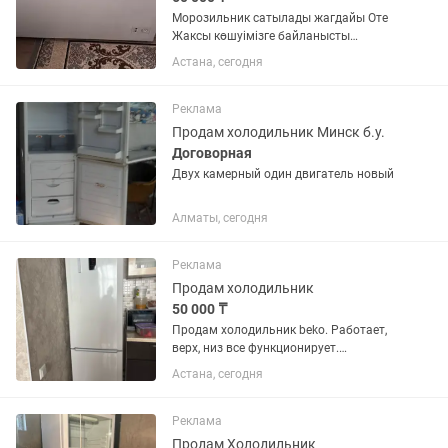
Морозильник сатылады жагдайы Оте
Жаксы көшуімізге байланысты
размери улкен болгандыктан сатуга
Астана, сегодня
койып отырмын. Озимиз пайдаланып
журген морозильник. Модель Бирюса
285 КХ
Реклама
Продам холодильник Минск б.у.
Договорная
Двух камерный один двигатель новый
Алматы, сегодня
Реклама
Продам холодильник
50 000 ₸
Продам холодильник beko. Работает,
верх, низ все функционирует.
Самовывоз, торг
Астана, сегодня
Реклама
Продам Холодильник