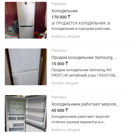
эксплуатировался. ✔️ Полностью...
Реклама
Холодильник
170 000 ₸
🧊 ПРОДАЁТСЯ ХОЛОДИЛЬНИК 🧊
Холодильник в хорошем рабочем
состоянии 🤍 Красивый серебристый
Алматы, сегодня
цвет, отлично впишётся в
современную кухню. ✅ Работает
исправно ✅ Хорошо морозит ✅ Все
Реклама
функции работают как...
Продам холодильник Samsung, NO FROST, требуется ремонт
15 000 ₸
Продам холодильник Samsung, NO
FROST, НЕ китайский, р-ры 155х57х58,
морозилка исправна, холодильник
Актобе, сегодня
работает нестабильно, требуется
ремонт, уступлю, самовывоз.
Реклама
Холодильники работают морозят отлично р-н калкаман
45 000 ₸
Холодильники работают морозят
отлично разные варианты р-н
калкаман от 45тыс и выше
Алматы, сегодня