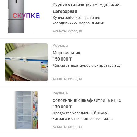
шт...
Скупка утилизация холодильников
Договорная
Купим рабочие не рабочие
холодильники морозильники
Алматы, сегодня
Реклама
Морозильник
150 000 ₸
Жақсы сапада морозильник сатылады
Алматы, сегодня
Реклама
Холодильник шкаф-витрина KLEO
170 000 ₸
Продается холодильный шкаф-
витрина в отличном состоянии,с
компрессором Embraco, который
Алматы, сегодня
считается надежным! Использовался
всего несколько месяцев, после чего не