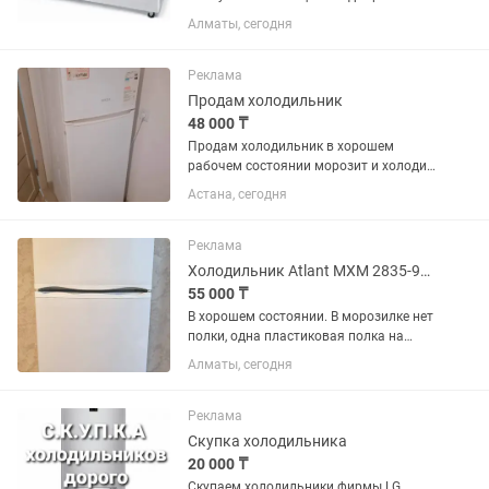
продажи закрытия магазина. Восток
Алматы, сегодня
85см ширина 150 см глубина 70 см
Реклама
Продам холодильник
48 000 ₸
Продам холодильник в хорошем
рабочем состоянии морозит и холодит
марка Vestal высота 1,50 см ширина 60
Астана, сегодня
см все полки целый без ремонта без
запаха чистый
Реклама
Холодильник Atlant МХМ 2835-90 белый
55 000 ₸
В хорошем состоянии. В морозилке нет
полки, одна пластиковая полка на
дверце сломана. В эксплуатации 2
Алматы, сегодня
года. Технические
характеристикиГабариты (ВхШхГ): 163
х 60 х 64.5 см.Общий объем: 280
Реклама
литров...
Скупка холодильника
20 000 ₸
Скупаем холодильники фирмы LG,