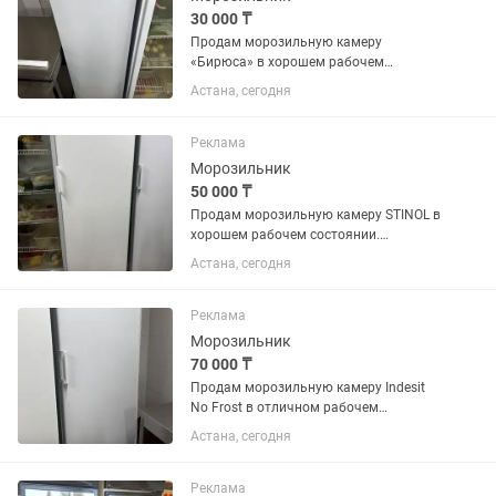
30 000 ₸
Продам морозильную камеру
«Бирюса» в хорошем рабочем
состоянии. Полностью исправна,
Астана, сегодня
отлично морозит, работает без
нареканий. Все ящики и полки в
наличии. Подходит для дома,
Реклама
магазина, кафе или...
Морозильник
50 000 ₸
Продам морозильную камеру STINOL в
хорошем рабочем состоянии.
Полностью исправна, отлично
Астана, сегодня
морозит, работает тихо. Все полки и
ящики в комплекте. Подходит для
дома, магазина или дачи.
Реклама
Производитель:...
Морозильник
70 000 ₸
Продам морозильную камеру Indesit
No Frost в отличном рабочем
состоянии. Полностью исправна,
Астана, сегодня
хорошо морозит, работает тихо.
Система No Frost, размораживание не
требуется. Чистая, без посторонних...
Реклама