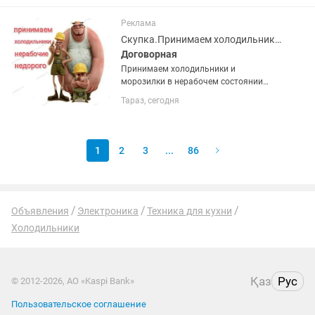
Реклама
Скупка.Принимаем холодильники и морозилки в нерабочем состоянии недорого
Договорная
Принимаем холодильники и
морозилки в нерабочем состоянии
недорого. Фотки для оценки можно
Тараз, сегодня
присылать . Поможем вынести старую
технику с этажей.
1
2
3
...
86
Объявления
Электроника
Техника для кухни
Холодильники
Қаз
Рус
© 2012-2026, АО «Kaspi Bank»
Пользовательское соглашение