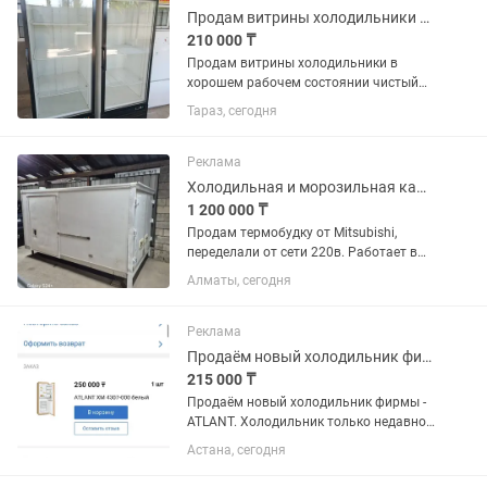
Продам витрины холодильники в хорошем рабочем состоянии чистый
210 000 ₸
Продам витрины холодильники в
хорошем рабочем состоянии чистый
цена за каждый по 250 тысяч
Тараз, сегодня
Реклама
Холодильная и морозильная камера
1 200 000 ₸
Продам термобудку от Mitsubishi,
переделали от сети 220в. Работает в
двух вариантах как плюсовой
Алматы, сегодня
холодильник и минусовой
морозильник. Находится г.Алматы,
Ауэзовский район, мкр.Достык. Выше
Реклама
Кар сити....
Продаём новый холодильник фирмы - ATLANT.
215 000 ₸
Продаём новый холодильник фирмы -
ATLANT. Холодильник только недавно
купили. Продаём, в связи с тем что не
Астана, сегодня
подошёл по размеру. Холодильник
встраиваемый, предназначен для