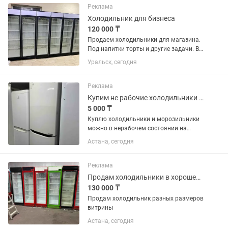
установки в кухонный...
Реклама
Холодильник для бизнеса
120 000 ₸
Продаем холодильники для магазина.
Под напитки торты и другие задачи. В
отличном состоянии. В заправке не
Уральск, сегодня
нуждаются. Полки полный комплект.
Высота два метра 60х60 см глубина.
Температура хранения +4...
Реклама
Купим не рабочие холодильники и морозильники
5 000 ₸
Куплю холодильники и морозильники
можно в нерабочем состоянии на
запчасти
Астана, сегодня
Реклама
Продам холодильники в хорошем состоянии
130 000 ₸
Продам холодильник разных размеров
витрины
Астана, сегодня