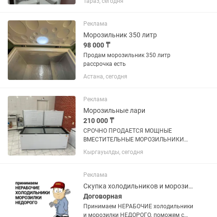
Тараз, сегодня
Реклама
Морозильник 350 литр
98 000 ₸
Продам морозильник 350 литр
рассрочка есть
Астана, сегодня
Реклама
Морозильные лари
210 000 ₸
СРОЧНО ПРОДАЕТСЯ МОЩНЫЕ
ВМЕСТИТЕЛЬНЫЕ МОРОЗИЛЬНИКИ
ОБЪЕМ 600 л, покупали по 320.000 тг
Кыргауылды, сегодня
продаем срочно по 210.000 тг,
практические новые (2 шт таких) не
упустите такие вкусные цены !
Реклама
Скупка холодильников и морозилок
Договорная
Принимаем НЕРАБОЧИЕ холодильники
и морозилки НЕДОРОГО. поможем с