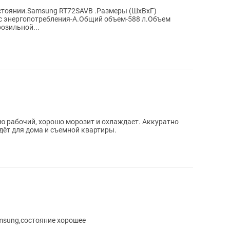
стоянии.Samsung RT72SAVB .Размеры (ШxВxГ)
с энергопотребления-A.Общий объем-588 л.Объем
озильной...
ю рабочий, хорошо морозит и охлаждает. Аккуратно
дёт для дома и съемной квартиры.
msung,состояние хорошее