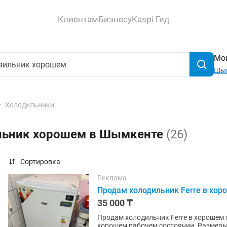
Клиентам
Бизнесу
Kaspi Гид
Мой
Шы
Холодильники
ильник хорошем в Шымкенте
(26)
Сортировка
Реклама
Продам холодильник Ferre в хор
35 000 ₸
Продам холодильник Ferre в хорошем состоянии Продам компактный х
хорошем рабочем состоянии. Размеры: Высота — 110 см Ширина — 55 см Глубина — 55 см ✔️