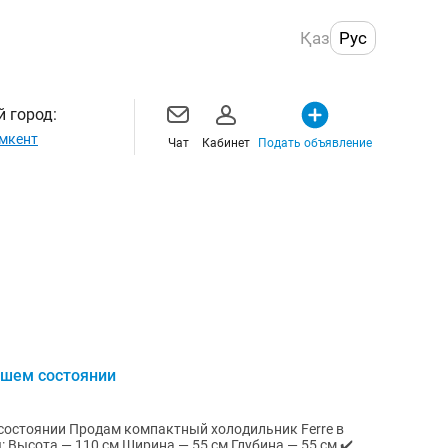
Қаз
Рус
 город:
мкент
Чат
Кабинет
Подать объявление
ошем состоянии
олодильник Ferre в