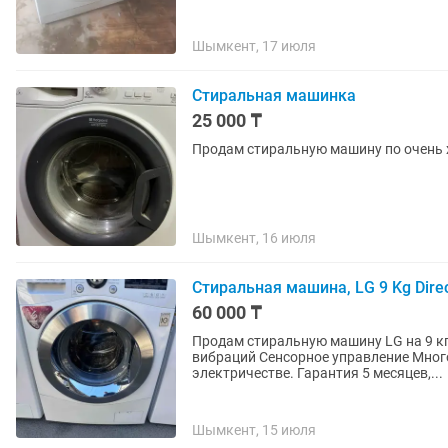
Шымкент, 17 июля
Стиральная машинка
25 000 ₸
Продам стиральную машину по очень х
Шымкент, 16 июля
Стиральная машина, LG 9 Kg Direc
60 000 ₸
Продам стиральную машину LG на 9 кг
вибраций Сенсорное управление Много режимов стирки Экономическая по воде и
электричестве. Гарантия 5 месяцев,...
Шымкент, 15 июля