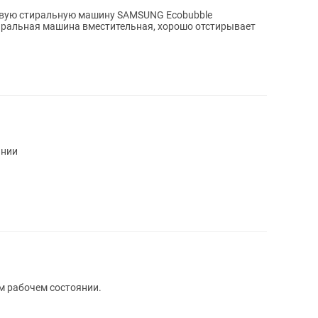
новую стиральную машину SAMSUNG Ecobubble
. Стиральная машина вместительная, хорошо отстирывает
янии
 рабочем состоянии.