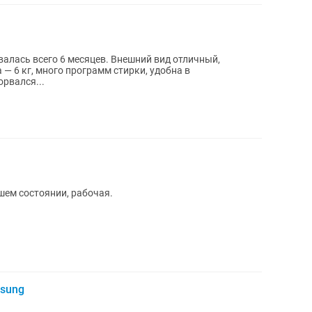
валась всего 6 месяцев. Внешний вид отличный,
— 6 кг, много программ стирки, удобна в
т оборвался...
шем состоянии, рабочая.
sung