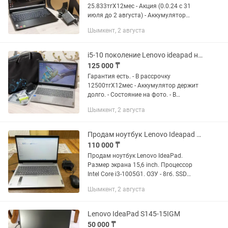
25.833тгХ12мес - Акция (0.0.24 с 31
июля до 2 августа) - Аккумулятор
держит очень долго. - Состояние 10/10
Шымкент, 2 августа
как на фото. - Процессор Ryzen 5-5
поколение (6 ядер 12 поток)...
i5-10 поколение Lenovo ideapad ноутбук
125 000 ₸
Гарантия есть. - В рассрочку
12500тгХ12мес - Аккумулятор держит
долго. - Состояние на фото. - В
Комплекте сумка, беспроводная
Шымкент, 2 августа
мышка, коврик и зарядка. - Процессор
i5-10 поколение - 8GB RAM DDR4 -...
Продам ноутбук Lenovo Ideapad 15,6inch
110 000 ₸
Продам ноутбук Lenovo IdeaPad.
Размер экрана 15,6 inch. Процессор
Intel Core i3-1005G1. ОЗУ - 8гб. SSD
-256гб. HDD -1тб. В комплекте ноутбук,
Шымкент, 2 августа
оригинальное зарядное устройство,
мышка, коврик для...
Lenovo IdeaPad S145-15IGM
50 000 ₸