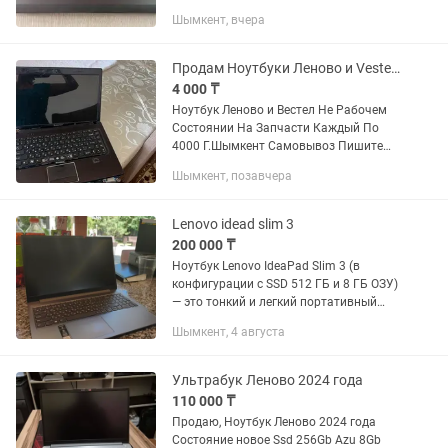
студентов, удалённой работы,
Шымкент, вчера
просмотра фильмов и простых игр.
Характеристики: Экран: 15.6 дюймов...
Продам Ноутбуки Леново и Vestel Не Рабочем Состоянии.На Запчасти
4 000 ₸
Ноутбук Леново и Вестел Не Рабочем
Состоянии На Запчасти Каждый По
4000 Г.Шымкент Самовывоз Пишите
Сюда Сообщение или Звоните
Шымкент, позавчера
Lenovo idead slim 3
200 000 ₸
Ноутбук Lenovo IdeaPad Slim 3 (в
конфигурации с SSD 512 ГБ и 8 ГБ ОЗУ)
— это тонкий и легкий портативный
компьютер для работы и учебы. Он
Шымкент, 4 августа
оснащен энергоэффективным
процессором (Intel Core i5 ),...
Ультрабук Леново 2024 года
110 000 ₸
Продаю, Ноутбук Леново 2024 года
Состояние новое Ssd 256Gb Azu 8Gb