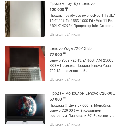
Продам ноутбук Lenovo
120 000 ₸
Продам ноутбук Lenovo IdePad 1 15IJL7
15.6" / 16 Гб / SSD 1000 Гб / Win 11 Pro
/ 82LX14G9RK Процессор Intel Celeron
N4500. Практически новый, покупал в
Шымкент, 24 июля
декабре 2025г. для супруги в декрете.
Так и...
Lenovo Yoga 720-13ikb
77 000 ₸
Lenovo Yoga 720‑13, i7, 8GB RAM, 256GB
SSD — Продажа Продаю Lenovo Yoga
720‑13 — компактный
ноутбук‑трансформер 2‑в‑1 с .
Шымкент, 24 июля
Характеристики: Процессор: Intel Core
i7‑7500U(2.70GHz) Оперативная
память: 8...
Продам моноблок Lenovo C20-00 (идеал)
57 000 ₸
Продажа!!! Цена 57 000 тг. Моноблок
Lenovo C20-00 б/у. В идеальном
состоянии, Диагональ 20" Разрешение
1600x900 HD + Процессор Intel Pentium
Шымкент, 24 июля
J3710 1.60 GНz Turbo Boost 2.64 Ghz 4