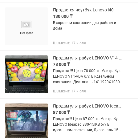
ядра/4 потока ОЗУ...
Продается ноутбук Lenovo i40
130 000 ₸
В хорошем состоянии для работы и
дома
Шымкент, 17 июля
Продам ультрабук LENOVO V14-ADA (идеал)
78 000 ₸
Продажа !!! Цена 78 000 тг. Ультрабук
LENOVO V14-ADA б/у. В идеальном
состоянии. Диагональ 14" 1920X1080
FULL HD Процессор AMD Athlon Gold
Шымкент, 17 июля
3150U 2.40 Ghz Turbo Boost 3.30 Ghz 2
ядра / 4 потока ОЗУ 8...
Продам ультрабук LENOVO Ideapad 330-15IKB (идеал)
87 000 ₸
Продажа!!! Цена 87 000 тг. Ультрабук
LENOVO Ideapad 330-15IKB б/у В
идеальном состоянии, Диагональ 15.6"
1920x1080 FULL HD Процессор Intel