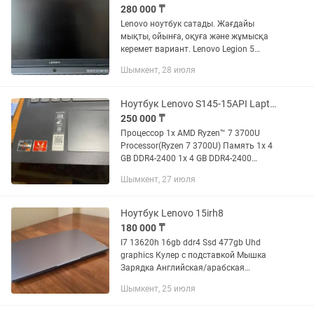
280 000 ₸
Lenovo ноутбук сатады. Жағдайы
мықты, ойынға, оқуға және жұмысқа
керемет вариант. Lenovo Legion 5
Модель: 15ARH05 RAM:16Gb SSD:512
Шымкент, 28 июля
GPU: Nvidia GeForce 1650Ti OS: Windows
10. Отличный вариант для...
Ноутбук Lenovo S145-15API Laptop (ideapad) - Type 81UT00KBRK
250 000 ₸
Процессор 1x AMD Ryzen™️ 7 3700U
Processor(Ryzen 7 3700U) Память 1x 4
GB DDR4-2400 1x 4 GB DDR4-2400
Операционная система Free-DOS()
Шымкент, 27 июля
Жесткие диски 1x 512GB PCIe NVMe
Беспроводная сеть 1x Bluetooth®️...
Ноутбук Lenovo 15irh8
180 000 ₸
I7 13620h 16gb ddr4 Ssd 477gb Uhd
graphics Кулер с подставкой Мышка
Зарядка Английская/арабская
раскладка
Шымкент, 25 июля