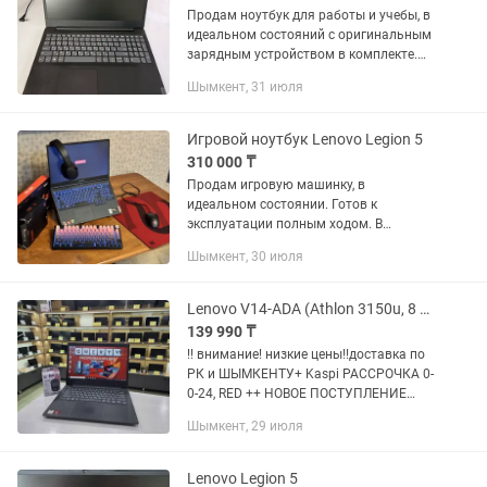
Продам ноутбук для работы и учебы, в
идеальном состояний с оригинальным
зарядным устройством в комплекте.
Установлены программы Microsoft
Шымкент, 31 июля
Office Характеристики: ОС Windows 10
Home SL Дисплей...
Игровой ноутбук Lenovo Legion 5
310 000 ₸
Продам игровую машинку, в
идеальном состоянии. Готов к
эксплуатации полным ходом. В
ремонте не был. В комплекте зарядка
Шымкент, 30 июля
на 230w, наушники hyperX Cloud Ill,
игровая беспроводная клавиатура,...
Lenovo V14-ADA (Athlon 3150u, 8 Gb, 128 Gb SSD)
139 990 ₸
!! внимание! низкие цены!!доставка по
РК и ШЫМКЕНТУ+ Kaspi РАССРОЧКА 0-
0-24, RED ++ НОВОЕ ПОСТУПЛЕНИЕ
ноутбуков + ГАРАНТИЯ Магазин
Шымкент, 29 июля
ноутбуков "QWERTY" предлагает ВАМ
один из 70 ноутбуков:Идеальный и...
Lenovo Legion 5