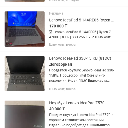
Шымкент, сегодня
Реклама
Lenovo IdeaPad 5 14ARE05 Ryzen 7 4700U 8 ГБ SSD 256 ГБ
170 000 ₸
💻 Lenovo IdeaPad 5 14ARE05 | Ryzen 7
4700U | 8 ГБ | SSD 256 ГБ 📍 Шымкент
Продам ноутбук Lenovo IdeaPad 5 в
Шымкент, вчера
отличном состоянии. Пользовались
бережно, в основном для учебы в
школе, просмотра фильмов...
Lenovo IdeaPad 330-15IKB (81DC)
Договорная
Продается ноутбук Lenovo IdeaPad 330-
15IKB. Процессор: Intel Core i3 7-го
поколения Экран: 15.6” Видеокарта:
NVIDIA GeForce Состояние: б/у В
Шымкент, вчера
комплекте: зарядное устройство Есть
нюанс: ноутбук...
Ноутбук Lenovo IdeaPad Z570
40 000 ₸
Продам ноутбук Lenovo IdeaPad Z570 в
хорошем техническом состоянии.
Идеально подойдёт для школьников,