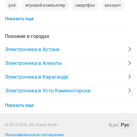
ps4
игровой компьютер
смартфон
аккаунт
Показать еще
материнская плата
процессор
playstation
стиральная машина
apple watch
Похожие в городах
беспроводные наушники
наушники
моноблок
Электроника в Астане
обмен
ddr2
xiaomi
macbook
компьютер
Электроника в Алматы
gtx
пылесос
ipad 2
колонки
Электроника в Караганде
Электроника в Усть-Каменогорске
Электроника в Актобе
Показать еще
Электроника в Актау
Қаз
Рус
© 2012-2026, АО «Kaspi Bank»
Электроника в Уральске
Пользовательское соглашение