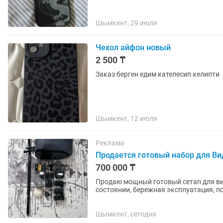
Шымкент, 29 июля
Чехол айфон новый
2 500 ₸
Заказ берген едим кателесип келипти
Шымкент, 12 июля
Реклама
Продается готовый набор для Ви
700 000 ₸
Продаю мощный готовый сетап для ви
состоянии, бережная эксплуатация, полностью готов
Камера Sony A6700 (тушка в...
Шымкент, сегодня