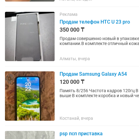
Реклама
Продам телефон HTC U 23 pro
350 000 ₸
Продам совершенно новый в упаковке
компании.В комплекте отличный кожа
Айфон заткнут за пояс НТС. Камеры зву
Алматы, вчера
Продам Samsung Galaxy A54
120 000 ₸
Память 8/256 Частота кадров 120гц В
Костанай, вчера
psp псп приставка