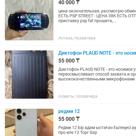
40 000 ₸
цена окончательная, рассмотрю обмен на айфон от х моде
ЕСТЬ PSP STREET - ЦЕНА 38К ЕСТЬ ОТПРАВКА ПО ВСЕМ ГОРОДАМ ПО КАЗПОЧТЕ продам
приставку psp fat прошита,...
Астана, позавчера
Диктофон PLAUD NOTE - это носи
55 000 ₸
Диктофон PLAUD NOTE - это носимое у
переосмысливает способ захвата и о
высококачественными микрофонами с
Алматы, позавчера
редми 12
55 000 ₸
Редми 12 Бір адам ыстаған Ештеңесі ауыспаған бәрі оригинал Комплект чехол Обмен Айфон 11
про иле 12 Торг бар