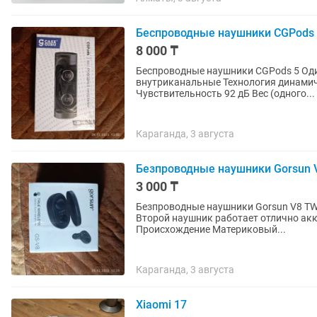
Беспроводные наушники CGPods
8 000 ₸
Беспроводные наушники CGPods 5 Оди
внутриканальные Технология динамич
Чувствительность 92 дБ Вес (одного...
Караганда, 3 августа
Безпроводные наушники Gorsun V
3 000 ₸
Безпроводные наушники Gorsun V8 TW
Второй наушник работает отлично акк
Происхождение Материковый...
Караганда, 3 августа
Xiaomi 17