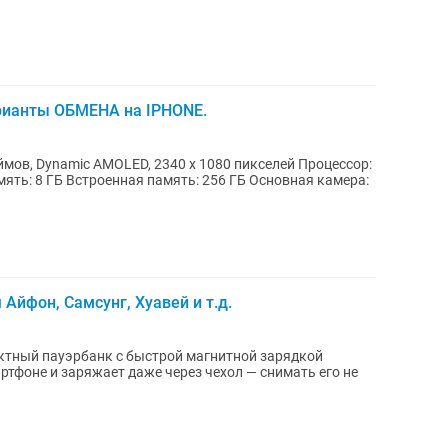
варианты ОБМЕНА на IPHONE.
ймов, Dynamic AMOLED, 2340 x 1080 пикселей Процессор:
ять: 8 ГБ Встроенная память: 256 ГБ Основная камера:
 Айфон, Самсунг, Хуавей и т.д.
актный пауэрбанк с быстрой магнитной зарядкой
ртфоне и заряжает даже через чехол — снимать его не