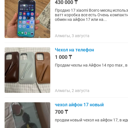
430 000 ₸
Продаю 17 xiaomi Всего месяц исполь
ватт коробка все есть Очень компактный и классный телефон, система летает Рассматриваю
обмен на айфон 17 или на...
Алматы, 3 августа
Чехол на телефон
1 000 ₸
Продам чехлы на Айфон 14 про max , в
Алматы, 2 августа
чехол айфон 17 новый
700 ₸
продам новый чехол на айфон 17, в и