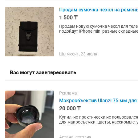
Продам сумочка чехол на ремен
1 500 ₸
Продам новую сумочка чехол для теле
подойдут iPhone mini разные складные
Шымкент, 23 июля
Вас могут заинтересовать
Реклама
Макрообъектив Ulanzi 75 мм для
20 000 ₸
Купил, но практически не пользовался. Состоян
для макросъемки: цветы, насекомые, 
фокусировка на расстоянии...
Астана, сегодня