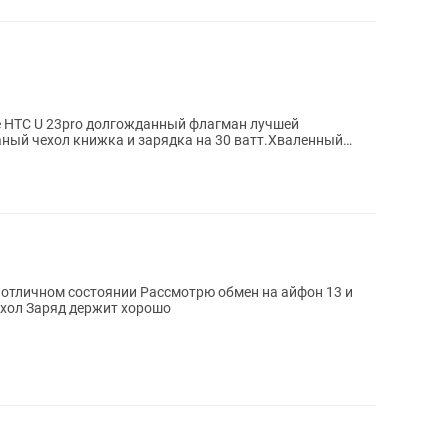
 HTC U 23pro долгожданный флагман лучшей
ный чехол книжка и зарядка на 30 ватт.Хваленный
к и...
 отличном состоянии Рассмотрю обмен на айфон 13 и
выше В комплекте коробка и новый чехол Заряд держит хорошо